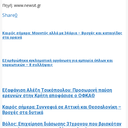
Πηγή: www.newsit.gr
Share
0
προηγούμενη ανάρτηση
Καιρός σήμερα: Μουντός αλλά με 34άρια – Βροχές και καταιγίδες
στα ορεινά
επόμενη ανάρτηση
Eξαρθρώθηκε εγκληματική οργάνωση για εμπορία όπλων και
ναρκωτικών – 8 συλλήψεις
RELATED POSTS
Εξαφάνιση Αλέξη Τσικόπουλου: Προσωρινή παύση
ερευνών στην Κρήτη αποφάσισε ο ΟΦΚΑΘ
Καιρός σήμερα: Συννεφιά σε Αττική και Θεσσαλονίκη –
Βροχές στα δυτικά
Βόλος: Επιχείρηση διάσωσης 31χρονου που βρισκόταν