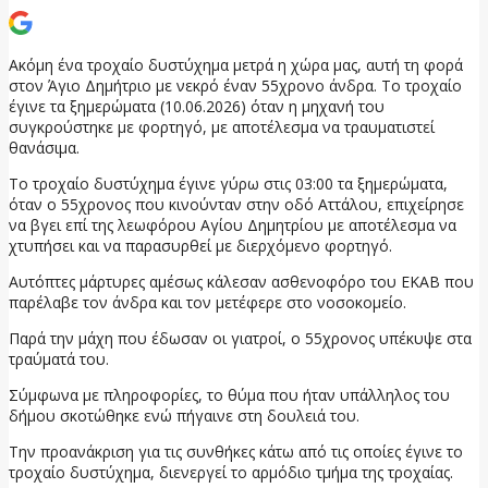
Ακόμη ένα τροχαίο δυστύχημα μετρά η χώρα μας, αυτή τη φορά
στον Άγιο Δημήτριο με νεκρό έναν 55χρονο άνδρα. Το τροχαίο
έγινε τα ξημερώματα (10.06.2026) όταν η μηχανή του
συγκρούστηκε με φορτηγό, με αποτέλεσμα να τραυματιστεί
θανάσιμα.
Το τροχαίο δυστύχημα έγινε γύρω στις 03:00 τα ξημερώματα,
όταν ο 55χρονος που κινούνταν στην οδό Αττάλου, επιχείρησε
να βγει επί της λεωφόρου Αγίου Δημητρίου με αποτέλεσμα να
χτυπήσει και να παρασυρθεί με διερχόμενο φορτηγό.
Αυτόπτες μάρτυρες αμέσως κάλεσαν ασθενοφόρο του ΕΚΑΒ που
παρέλαβε τον άνδρα και τον μετέφερε στο νοσοκομείο.
Παρά την μάχη που έδωσαν οι γιατροί, ο 55χρονος υπέκυψε στα
τραύματά του.
Σύμφωνα με πληροφορίες, το θύμα που ήταν υπάλληλος του
δήμου σκοτώθηκε ενώ πήγαινε στη δουλειά του.
Την προανάκριση για τις συνθήκες κάτω από τις οποίες έγινε το
τροχαίο δυστύχημα, διενεργεί το αρμόδιο τμήμα της τροχαίας.