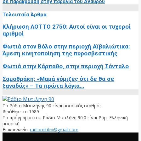
σε παράκρουση στην παραλία του Αναύρου
Τελευταία Άρθρα
Κλήρωση ΛΟΤΤΟ 2750: Αυτοί είναι οι τυχεροί
αριθμοί
Φωτιά στον Βόλο στην περιοχή Αϊβαλιώτικα:
Άμεση κινητοποίηση της πυροσβεστικής
Φωτιά στην Κάρπαθο, στην περιοχή Σάνταλο
Σαμοθράκη: «Μαμά νόμιζες ότι δε θα σε
ξαναδώ;» – Τα πρώτα λόγια...
Το Ράδιο Μυτιλήνης 90 είναι μουσικός σταθμός.
Ιδρύθηκε το 1989.
Το πρόγραμμα του Ράδιο Μυτιλήνη 90.0 είναι Pop, Ελληνική
μουσική.
Επικοινωνία:
radiomitilini@gmail.com
Facebook