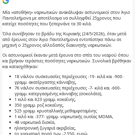
Μία «αποθήκη» ναρκωτικών ανακάλυψαν αστυνομικοί στον Άγιο
Παντελεήμονα με αποτέλεσμα να συλληφθεί 25χρονος που
κατείχε ποσότητες που ξεπερνάνε τα 30 κιλά.
Όλα συνέβησαν το βράδυ της Κυριακής (24/5/2026), όταν μετά
από έρευνες στον Άγιο Παντελεήμονα εντοπίστηκε πάνω σε
μηχανή ο 25χρονος αλλοδαπός διακινητής ναρκωτικών.
Οι αστυνομικοί έκαναν μετά έρευνα στο σπίτι του νεαρού όπου
και βρήκαν τεράστιες ποσότητες ναρκωτικών. Συνολικά βρέθηκαν
και κατασχέθηκαν:
18 νάιλον συσκευασίες περιέχουσες -19- κιλά και -900-
γραμμ. ακατέργαστης κάνναβης,
76 νάιλον συσκευασίες περιέχουσες -7- κιλά και -600-
γραμμ. κατεργασμένης κάνναβης (σοκολάτα),
1 κιλό και 623 γραμμ. κοκαΐνης,
350 γραμμ. ροζ κοκαΐνης,
525 γραμμ. κρυσταλλικής μεθαμφεταμίνης
1 κιλό και -377- γραμμ. ναρκωτικής ουσίας MDMA,
48 ναρκωτικά δισκία,
ηλεκτρονική ζυγαριά ακριβείας,
το χρηματικό ποσό των -2.550- ευρώ,