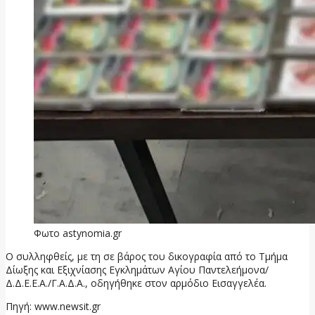
Φωτο astynomia.gr
Ο συλληφθείς, με τη σε βάρος του δικογραφία από το Τμήμα
Δίωξης και Εξιχνίασης Εγκλημάτων Αγίου Παντελεήμονα/
Δ.Δ.Ε.Ε.Α./Γ.Α.Δ.Α., οδηγήθηκε στον αρμόδιο Εισαγγελέα.
Πηγή: www.newsit.gr