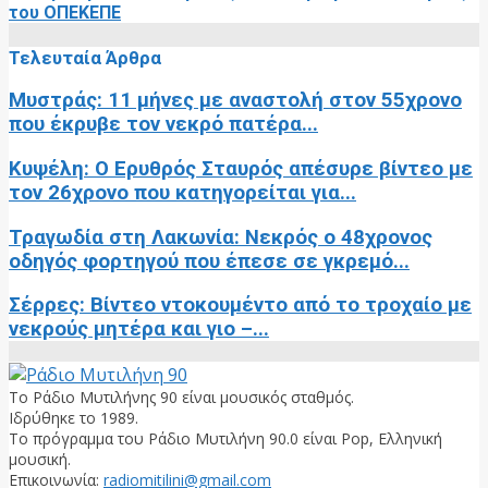
του ΟΠΕΚΕΠΕ
Τελευταία Άρθρα
Μυστράς: 11 μήνες με αναστολή στον 55χρονο
που έκρυβε τον νεκρό πατέρα...
Κυψέλη: Ο Ερυθρός Σταυρός απέσυρε βίντεο με
τον 26χρονο που κατηγορείται για...
Τραγωδία στη Λακωνία: Νεκρός ο 48χρονος
οδηγός φορτηγού που έπεσε σε γκρεμό...
Σέρρες: Βίντεο ντοκουμέντο από το τροχαίο με
νεκρούς μητέρα και γιο –...
Το Ράδιο Μυτιλήνης 90 είναι μουσικός σταθμός.
Ιδρύθηκε το 1989.
Το πρόγραμμα του Ράδιο Μυτιλήνη 90.0 είναι Pop, Ελληνική
μουσική.
Επικοινωνία:
radiomitilini@gmail.com