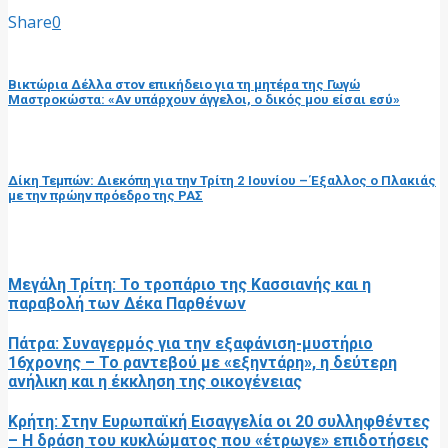
Share
0
προηγούμενη ανάρτηση
Βικτώρια Δέλλα στον επικήδειο για τη μητέρα της Γωγώ
Μαστροκώστα: «Αν υπάρχουν άγγελοι, ο δικός μου είσαι εσύ»
επόμενη ανάρτηση
Δίκη Τεμπών: Διεκόπη για την Τρίτη 2 Ιουνίου – Έξαλλος ο Πλακιάς
με την πρώην πρόεδρο της ΡΑΣ
RELATED POSTS
Μεγάλη Τρίτη: Το τροπάριο της Κασσιανής και η
παραβολή των Δέκα Παρθένων
Πάτρα: Συναγερμός για την εξαφάνιση-μυστήριο
16χρονης – Το ραντεβού με «εξηντάρη», η δεύτερη
ανήλικη και η έκκληση της οικογένειας
Κρήτη: Στην Ευρωπαϊκή Εισαγγελία οι 20 συλληφθέντες
– Η δράση του κυκλώματος που «έτρωγε» επιδοτήσεις