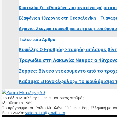
Καστελόριζο: «Όσα λένε για μένα είναι ψέματα κ
Εξαφάνιση 13χρονης στη Θεσσαλονίκη – Τι αναφέ
Αγρίνιο: Ζευγάρι τσακώθηκε στη μέση του δρόμο
Τελευταία Άρθρα
Κυψέλη: Ο Ερυθρός Σταυρός απέσυρε βίντε
Τραγωδία στη Λακωνία: Νεκρός ο 48χρονο
Σέρρες: Βίντεο ντοκουμέντο από το τροχαί
Καύσιμα: «Πονοκέφαλος» το φουλάρισμα τ
Το Ράδιο Μυτιλήνης 90 είναι μουσικός σταθμός.
Ιδρύθηκε το 1989.
Το πρόγραμμα του Ράδιο Μυτιλήνη 90.0 είναι Pop, Ελληνική μουσι
Επικοινωνία:
radiomitilini@gmail.com