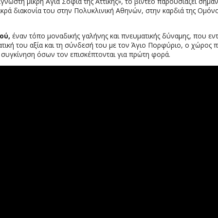
άγνωστη μικρή Αγία Σοφία της Αττικής», το βίντεο παρουσιάζει σημ
ακρά διακονία του στην Πολυκλινική Αθηνών, στην καρδιά της Ομόνο
ού,
έναν τόπο μοναδικής γαλήνης και πνευματικής δύναμης, που εντ
ατική του αξία και τη σύνδεσή του με τον Άγιο Πορφύριο, ο χώρος 
η συγκίνηση όσων τον επισκέπτονται για πρώτη φορά.