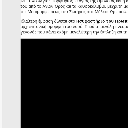
Με τίτλο «Άγιος Πορφύριος: Ο άγιος της Ομόνοιας και η 
του από το Άγιον Όρος και τα Καυσοκαλύβια, μέχρι τη μ
της Μεταμορφώσεως του Σωτήρος στο Μήλεσι Ωρωπού.
Iδιαίτερη έμφαση δίνεται στο
Ησυχαστήριο του Ωρωπ
αρχιτεκτονική ομορφιά του ναού. Παρά τη μεγάλη πνευμ
γεγονός που κάνει ακόμη μεγαλύτερη την έκπληξη και τ