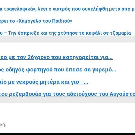
αι τραγελαφικά», λέει ο γιατρός που συνελήφθη μετά από 
ρει το «Χαμόγελο του Παιδιού»
υ – Την έσπρωξε και της χτύπησε το κεφάλι σε τζαμαρία
ο με τον 26χρονο που κατηγορείται για...
ς οδηγός φορτηγού που έπεσε σε γκρεμό...
ο με νεκρούς μητέρα και γιο –...
ου ρεζερβουάρ για τους αδειούχους του Αυγούστ
κή.