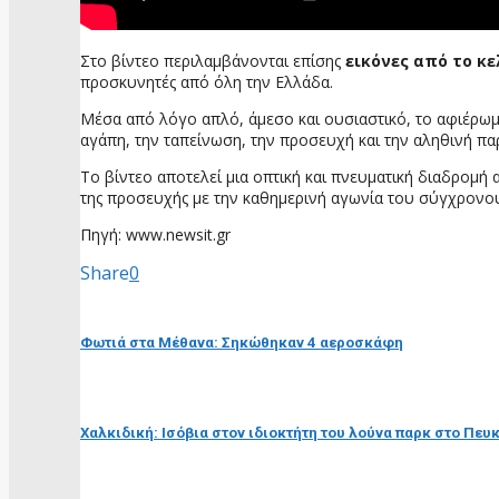
Στο βίντεο περιλαμβάνονται επίσης
εικόνες από το κε
προσκυνητές από όλη την Ελλάδα.
Μέσα από λόγο απλό, άμεσο και ουσιαστικό, το αφιέρωμα
αγάπη, την ταπείνωση, την προσευχή και την αληθινή π
Το βίντεο αποτελεί μια οπτική και πνευματική διαδρομή
της προσευχής με την καθημερινή αγωνία του σύγχρον
Πηγή: www.newsit.gr
Share
0
προηγούμενη ανάρτηση
Φωτιά στα Μέθανα: Σηκώθηκαν 4 αεροσκάφη
επόμενη ανάρτηση
Χαλκιδική: Ισόβια στον ιδιοκτήτη του λούνα παρκ στο Πευ
RELATED POSTS