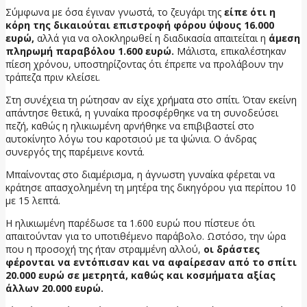
Σύμφωνα με όσα έγιναν γνωστά, το ζευγάρι της
είπε ότι η
κόρη της δικαιούται επιστροφή φόρου ύψους 16.000
ευρώ,
αλλά για να ολοκληρωθεί η διαδικασία απαιτείται η
άμεση
πληρωμή παραβόλου 1.600 ευρώ.
Μάλιστα, επικαλέστηκαν
πίεση χρόνου, υποστηρίζοντας ότι έπρεπε να προλάβουν την
τράπεζα πριν κλείσει.
Στη συνέχεια τη ρώτησαν αν είχε χρήματα στο σπίτι. Όταν εκείνη
απάντησε θετικά, η γυναίκα προσφέρθηκε να τη συνοδεύσει
πεζή, καθώς η ηλικιωμένη αρνήθηκε να επιβιβαστεί στο
αυτοκίνητο λόγω του καροτσιού με τα ψώνια. Ο άνδρας
συνεργός της παρέμεινε κοντά.
Μπαίνοντας στο διαμέρισμα, η άγνωστη γυναίκα φέρεται να
κράτησε απασχολημένη τη μητέρα της δικηγόρου για περίπου 10
με 15 λεπτά.
Η ηλικιωμένη παρέδωσε τα 1.600 ευρώ που πίστευε ότι
απαιτούνταν για το υποτιθέμενο παράβολο. Ωστόσο, την ώρα
που η προσοχή της ήταν στραμμένη αλλού,
οι δράστες
φέρονται να εντόπισαν και να αφαίρεσαν από το σπίτι
20.000 ευρώ σε μετρητά, καθώς και κοσμήματα αξίας
άλλων 20.000 ευρώ.