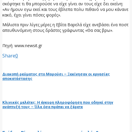
σκέφτηκε τι θα μπορούσε να είχε γίνει αν τους είχε δει εκείνη:
«Αν ήμουν εγω εκεί και τους έβλεπα πολυ πιθανό να μου κάνανε
κακό, έχει γίνει πόσες φορές».
Μάλιστα πριν λίγες μέρες η Εβίτα Βαρελά είχε ανεβάσει ένα ποστ
απευθυνόμενη στους δράστες γράφωντας «Θα σας βρω».
Πηγή: www.newsit.gr
Share
0
προηγούμενη ανάρτηση
Διακοπή ρεύματος στο Μαρούσι – Ξεκίνησαν οι εργασίες
αποκατάστασης
επόμενη ανάρτηση
Κλινικές μελέτες: Η έγκυρη πληροφόρηση που οδηγεί στην
ανάπτυξή τους – Όλα όσα πρέπει να ξέρετε
RELATED POSTS