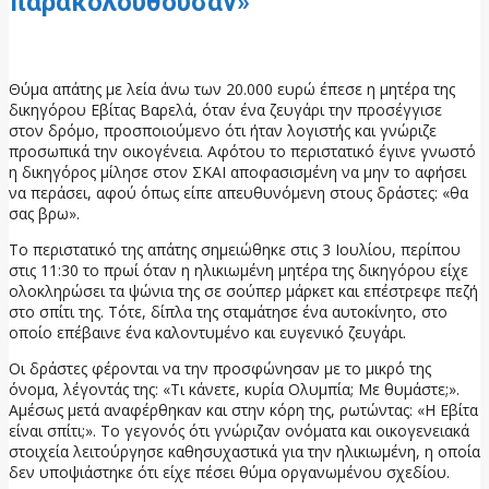
παρακολουθούσαν»
8 Ιουλίου, 2026
Θύμα απάτης με λεία άνω των 20.000 ευρώ έπεσε η μητέρα της
δικηγόρου Εβίτας Βαρελά, όταν ένα ζευγάρι την προσέγγισε
στον δρόμο, προσποιούμενο ότι ήταν λογιστής και γνώριζε
προσωπικά την οικογένεια. Αφότου το περιστατικό έγινε γνωστό
η δικηγόρος μίλησε στον ΣΚΑΙ αποφασισμένη να μην το αφήσει
να περάσει, αφού όπως είπε απευθυνόμενη στους δράστες: «θα
σας βρω».
Το περιστατικό της απάτης σημειώθηκε στις 3 Ιουλίου, περίπου
στις 11:30 το πρωί όταν η ηλικιωμένη μητέρα της δικηγόρου είχε
ολοκληρώσει τα ψώνια της σε σούπερ μάρκετ και επέστρεφε πεζή
στο σπίτι της. Τότε, δίπλα της σταμάτησε ένα αυτοκίνητο, στο
οποίο επέβαινε ένα καλοντυμένο και ευγενικό ζευγάρι.
Οι δράστες φέρονται να την προσφώνησαν με το μικρό της
όνομα, λέγοντάς της: «Τι κάνετε, κυρία Ολυμπία; Με θυμάστε;».
Αμέσως μετά αναφέρθηκαν και στην κόρη της, ρωτώντας: «Η Εβίτα
είναι σπίτι;». Το γεγονός ότι γνώριζαν ονόματα και οικογενειακά
στοιχεία λειτούργησε καθησυχαστικά για την ηλικιωμένη, η οποία
δεν υποψιάστηκε ότι είχε πέσει θύμα οργανωμένου σχεδίου.