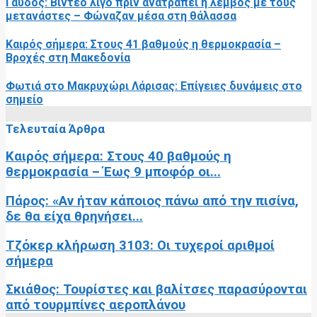
Γαύδος: Βίντεο λίγο πριν ανατραπεί η λέμβος με τους
μετανάστες – Φώναζαν μέσα στη θάλασσα
Καιρός σήμερα: Στους 41 βαθμούς η θερμοκρασία –
Βροχές στη Μακεδονία
Φωτιά στο Μακρυχώρι Λάρισας: Επίγειες δυνάμεις στο
σημείο
Τελευταία Άρθρα
Καιρός σήμερα: Στους 40 βαθμούς η
θερμοκρασία – Έως 9 μποφόρ οι...
Πάρος: «Αν ήταν κάποιος πάνω από την πισίνα,
δε θα είχα θρηνήσει...
Τζόκερ κλήρωση 3103: Οι τυχεροί αριθμοί
σήμερα
Σκιάθος: Τουρίστες και βαλίτσες παρασύρονται
από τουρμπίνες αεροπλάνου