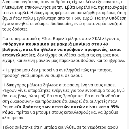
Λίγη ώρα αργότερα, όταν οι δράστες είχαν πλέον εξαφανιστεί, η
ηλικιωμένη επικοινώνησε με την Εβίτα Βαρελά και της περιέγραψε
τι είχε συμβεί. Η δικηγόρος φέρεται να αντιλήφθηκε αμέσως ότι η
ζημιά ήταν πολύ μεγαλύτερη από τα 1.600 ευρώ. Για την υπόθεση
έχουν κινηθεί οι νόμιμες διαδικασίες, ενώ η αστυνομία αναζητά
τους δράστες.
Για το περιστατικό η Εβίτα Βαρελά μίλησε στον ΣΚΑΙ λέγοντας:
«Φόραγαν πουκάμισα με μακριά μανίκια στου 40
βαθμούς, κατι θα ήθελαν να κρύψουν προφανώς, ειναι
επαγγελματίες
, δεν είχαμε συνδέσει ακόμα τις κάμερες που
είχαμε, και εκείνη μάλλον μας παρακολουθούσαν και το ήξεραν».
«Η μητέρα μου δεν μπορεί να αντιληφθεί πώς την πάτησε,
προσοχή γιατί μπορεί να συμβεί σε όλους.
Η δικηγόρος μάλιστα δήλωσε αποφασισμένη να τους πιάσει:
«Έχουν γίνει απαραίτητες ενέργειες για τον εντοπισμό τους. Εγώ
θα τους βρω, όλοι μαζί θα τους βρούμε και θα απευθυνθούμε
στη δικαιοσύνη» και πρόσθεσε ότι θεωρεί ότι οι ληστές ήταν
Ρομά:
«Οι δράστες των απατών αυτών είναι κατά 95%
Ρόμα
, πρέπει να μπούμε στους καταυλισμούς και να βρούμε
κλοπιμαία».
Τέλος σκέφτηκε ότι η μητέρα και γλύτωσε τα χειρότερα αφού