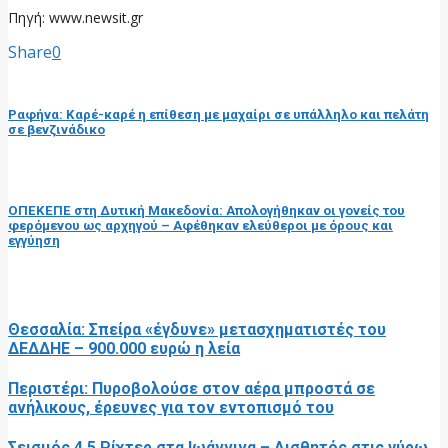
Πηγή: www.newsit.gr
Share
0
προηγούμενη ανάρτηση
Ραφήνα: Καρέ-καρέ η επίθεση με μαχαίρι σε υπάλληλο και πελάτη
σε βενζινάδικο
επόμενη ανάρτηση
ΟΠΕΚΕΠΕ στη Δυτική Μακεδονία: Απολογήθηκαν οι γονείς του
φερόμενου ως αρχηγού – Αφέθηκαν ελεύθεροι με όρους και
εγγύηση
RELATED POSTS
Θεσσαλία: Σπείρα «έγδυνε» μετασχηματιστές του
ΔΕΔΔΗΕ – 900.000 ευρώ η λεία
Περιστέρι: Πυροβολούσε στον αέρα μπροστά σε
ανήλικους, έρευνες για τον εντοπισμό του
Σεισμός 4,5 Ρίχτερ στα Ιωάννινα – Αισθητός στις γύρω