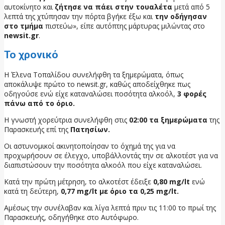
αυτοκίνητο και
ζήτησε να πάει στην τουαλέτα
μετά από 5
λεπτά της χτύπησαν την πόρτα βγήκε έξω και
την οδήγησαν
στο τμήμα
πιστεύω», είπε αυτόπτης μάρτυρας μιλώντας στο
newsit.gr
.
Το χρονικό
Η Έλενα Τοπαλίδου συνελήφθη τα ξημερώματα, όπως
αποκάλυψε πρώτο το newsit.gr, καθώς αποδείχθηκε πως
οδηγούσε ενώ είχε καταναλώσει ποσότητα αλκοόλ,
3 φορές
πάνω από το όριο.
Η γνωστή χορεύτρια συνελήφθη στις
02:00 τα ξημερώματα
της
Παρασκευής επί της
Πατησίων.
Οι αστυνομικοί ακινητοποίησαν το όχημά της για να
προχωρήσουν σε έλεγχο, υποβάλλοντάς την σε αλκοτέστ για να
διαπιστώσουν την ποσότητα αλκοόλ που είχε καταναλώσει.
Κατά την πρώτη μέτρηση, το αλκοτέστ έδειξε
0,80 mg/lt
ενώ
κατά τη δεύτερη,
0,77 mg/lt με όριο τα 0,25 mg/lt.
Αμέσως την συνέλαβαν και λίγα λεπτά πριν τις 11:00 το πρωί της
Παρασκευής, οδηγήθηκε στο Αυτόφωρο.