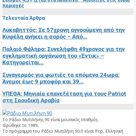
περιοχές
Τελευταία Άρθρα
Λυκαβηττός: Σε 57χρονη αγνοούμενη από την
Κυψέλη ανήκει η σορός – Από...
Παλαιό Φάληρο: Συνελήφθη 49χρονος για την
εγκληματική οργάνωση του «Έντικ» –
Κατηγορείται...
Συναγερμός για φωτιές τα επόμενα 24ωρα:
Άνεμοι έως 9 μποφόρ και 39...
ΥΠΕΘΑ: Μηνιαία επανεξέταση για τους Patriot
στη Σαουδική Αραβία
Το Ράδιο Μυτιλήνης 90 είναι μουσικός σταθμός.
Ιδρύθηκε το 1989.
Το πρόγραμμα του Ράδιο Μυτιλήνη 90.0 είναι Pop, Ελληνική