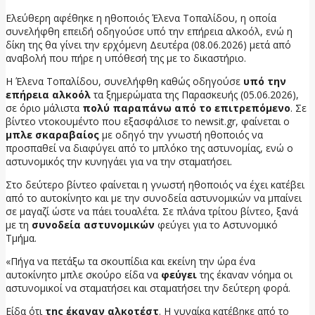
Ελεύθερη αφέθηκε η ηθοποιός Έλενα Τοπαλίδου, η οποία
συνελήφθη επειδή οδηγούσε υπό την επήρεια αλκοόλ, ενώ η
δίκη της θα γίνει την ερχόμενη Δευτέρα (08.06.2026) μετά από
αναβολή που πήρε η υπόθεσή της με το δικαστήριο.
Η Έλενα Τοπαλίδου, συνελήφθη καθώς οδηγούσε
υπό την
επήρεια αλκοόλ
τα ξημερώματα της Παρασκευής (05.06.2026),
σε όριο μάλιστα
πολύ παραπάνω από το επιτρεπόμενο
. Σε
βίντεο ντοκουμέντο που εξασφάλισε το newsit.gr, φαίνεται ο
μπλε σκαραβαίος
με οδηγό την γνωστή ηθοποιός να
προσπαθεί να διαφύγει από το μπλόκο της αστυνομίας, ενώ ο
αστυνομικός την κυνηγάει για να την σταματήσει.
Στο δεύτερο βίντεο φαίνεται η γνωστή ηθοποιός να έχει κατέβει
από το αυτοκίνητο και με την συνοδεία αστυνομικών να μπαίνει
σε μαγαζί ώστε να πάει τουαλέτα. Σε πλάνα τρίτου βίντεο, ξανά
με τη
συνοδεία αστυνομικών
φεύγει για το Αστυνομικό
Τμήμα.
«Πήγα να πετάξω τα σκουπίδια και εκείνη την ώρα ένα
αυτοκίνητο μπλε σκούρο είδα να
φεύγει
της έκαναν νόημα οι
αστυνομικοί να σταματήσει και σταματήσει την δεύτερη φορά.
Είδα ότι
της έκαναν αλκοτέστ
. Η γυναίκα κατέβηκε από το