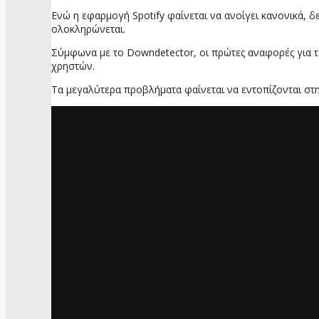
Ενώ η εφαρμογή Spotify φαίνεται να ανοίγει κανονικά, δ
ολοκληρώνεται.
Σύμφωνα με το Downdetector, οι πρώτες αναφορές για το
χρηστών.
Τα μεγαλύτερα προβλήματα φαίνεται να εντοπίζονται στη