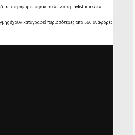
ζεται στη «φόρτωση» καρτελών και playlist που δεν
τιγμής έχουν καταγραφεί περισσότερες από 560 αναφορές