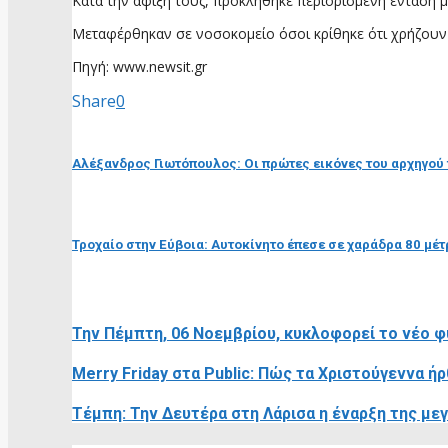
Κατά την άφιξή τους, προκλήθηκε περιορισμένη ένταση μ
Μεταφέρθηκαν σε νοσοκομείο όσοι κρίθηκε ότι χρήζου
Πηγή: www.newsit.gr
Share
0
προηγούμενη ανάρτηση
Αλέξανδρος Γιωτόπουλος: Οι πρώτες εικόνες του αρχηγού
επόμενη ανάρτηση
Τροχαίο στην Εύβοια: Αυτοκίνητο έπεσε σε χαράδρα 80 μέ
RELATED POSTS
Την Πέμπτη, 06 Νοεμβρίου, κυκλοφορεί το νέο 
Merry Friday στα Public: Πώς τα Χριστούγεννα 
Τέμπη: Την Δευτέρα στη Λάρισα η έναρξη της με