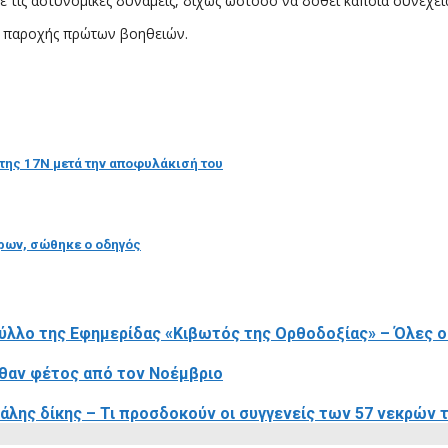
ε τις αστυνομικές δυνάμεις, δίχως ωστόσο να δοθεί κάποια συνέχει
ν παροχής πρώτων βοηθειών.
 της 17Ν μετά την αποφυλάκισή του
τρων, σώθηκε ο οδηγός
φύλλο της Εφημερίδας «Κιβωτός της Ορθοδοξίας» – Όλες 
ήρθαν φέτος από τον Νοέμβριο
γάλης δίκης – Τι προσδοκούν οι συγγενείς των 57 νεκρών 