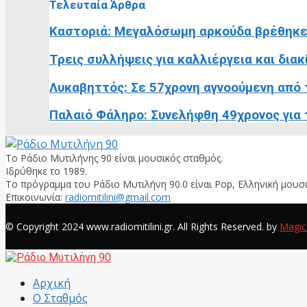
Τελευταία Άρθρα
Καστοριά: Μεγαλόσωμη αρκούδα βρέθηκε
Τρεις συλλήψεις για καλλιέργεια και διακ
Λυκαβηττός: Σε 57χρονη αγνοούμενη από τ
Παλαιό Φάληρο: Συνελήφθη 49χρονος για τ
Το Ράδιο Μυτιλήνης 90 είναι μουσικός σταθμός.
Ιδρύθηκε το 1989.
Το πρόγραμμα του Ράδιο Μυτιλήνη 90.0 είναι Pop, Ελληνική μουσι
Επικοινωνία:
radiomitilini@gmail.com
Facebook
© Copyright 2024 www.radiomitilini.gr. All Rights Reserved. by
Magic
Facebook
Αρχική
Ο Σταθμός