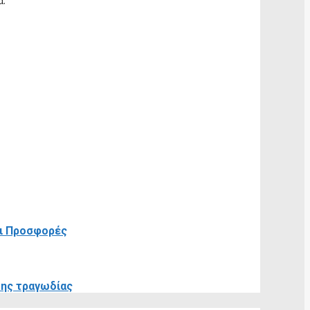
α.
οι Προσφορές
της τραγωδίας