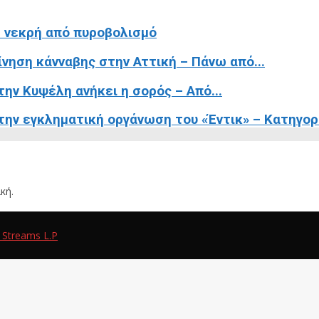
 νεκρή από πυροβολισμό
ίνηση κάνναβης στην Αττική – Πάνω από...
ην Κυψέλη ανήκει η σορός – Από...
ην εγκληματική οργάνωση του «Έντικ» – Κατηγορε
κή.
 Streams L.P