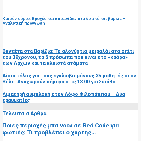
επόμενη ανάρτηση
Καιρός αύριο: Βροχές και καταιγίδες στα δυτικά και βόρεια –
Αναλυτική πρόγνωση
RELATED POSTS
Βεντέτα στα Βορίζια: Το ολονύχτιο μοιρολόι στο σπίτι
του 39χρονου, τα 5 πρόσωπα που είναι στο «κάδρο»
των Αρχών και τα κλειστά στόματα
Αίσιο τέλος για τους εγκλωβισμένους 35 μαθητές στον
Βόλο: Αναχωρούν σήμερα στις 18:00 για Σκιάθο
Αιματηρή συμπλοκή στον Λόφο Φιλοπάππου – Δύο
τραυματίες
Τελευταία Άρθρα
Ποιες περιοχές μπαίνουν σε Red Code για
φωτιές: Τι προβλέπει ο χάρτης...