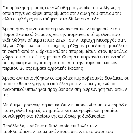
Για πρόκληση φωτιάς συνελήφθη μία γυναίκα στην Αίγινα, η
οποία πήγε να κάψει απορρίμματα στην αυλή του σπιτιού της
αλλά οι φλόγες επεκτάθηκαν στο δίπλα οικόπεδο.
Άμεση ήταν η κινητοποίηση των ανακριτικών υπηρεσιών του
Πυροσβεστικού Σώματος για την πυρκαγιά από αμέλεια που
εκδηλώθηκε σήμερα (30.05.2026), στην περιοχή Μεσαργός στην
Αίγινα. Σύμφωνα με τα στοιχεία, η 62χρονη ημεδαπή προκάλεσε
τη φωτιά κατά τη διάρκεια καύσης απορριμμάτων στον προαύλιο
χώρο του σπιτιού της, με αποτέλεσμα η πυρκαγιά να επεκταθεί
σε παρακείμενη αγροτική έκταση. Από την πυρκαγιά κάηκαν
περίπου 20 στρέμματα αγροτικής έκτασης.
Άμεσα κινητοποιήθηκαν οι αρμόδιες πυροσβεστικές δυνάμεις, οι
οποίες έθεσαν γρήγορα υπό έλεγχο την πυρκαγιά, ενώ οι
ανακριτικοί υπάλληλοι προχώρησαν στη διερεύνηση των αιτίων
της.
Μετά την προανάκριση και κατόπιν επικοινωνίας με τον αρμόδιο
Εισαγγελέα Πειραιά, σχηματίστηκε δικογραφία και η υπαίτια
συνελήφθη στο πλαίσιο της αυτόφωρης διαδικασίας.
Παράλληλα, κινήθηκε η διαδικασία επιβολής των
προβλεπόμενων διοικητικών κυρώσεων, με το ύψος του