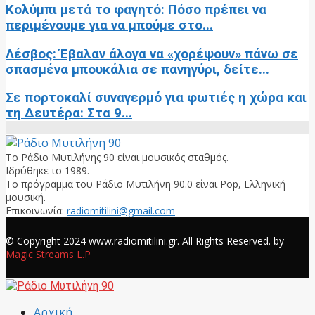
Κολύμπι μετά το φαγητό: Πόσο πρέπει να
περιμένουμε για να μπούμε στο...
Λέσβος: Έβαλαν άλογα να «χορέψουν» πάνω σε
σπασμένα μπουκάλια σε πανηγύρι, δείτε...
Σε πορτοκαλί συναγερμό για φωτιές η χώρα και
τη Δευτέρα: Στα 9...
Το Ράδιο Μυτιλήνης 90 είναι μουσικός σταθμός.
Ιδρύθηκε το 1989.
Το πρόγραμμα του Ράδιο Μυτιλήνη 90.0 είναι Pop, Ελληνική
μουσική.
Επικοινωνία:
radiomitilini@gmail.com
Facebook
© Copyright 2024 www.radiomitilini.gr. All Rights Reserved. by
Magic Streams L.P
Facebook
Αρχική