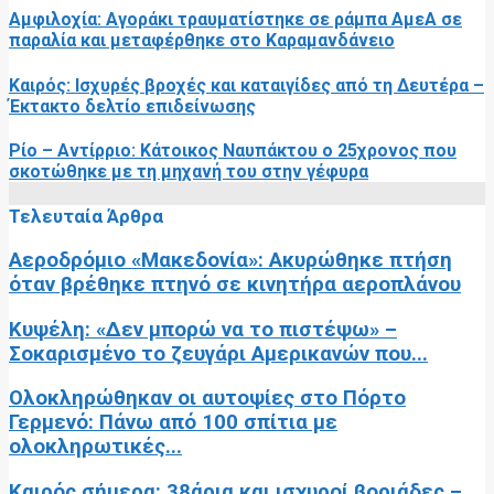
Αμφιλοχία: Αγοράκι τραυματίστηκε σε ράμπα ΑμεΑ σε
παραλία και μεταφέρθηκε στο Καραμανδάνειο
Καιρός: Ισχυρές βροχές και καταιγίδες από τη Δευτέρα –
Έκτακτο δελτίο επιδείνωσης
Ρίο – Αντίρριο: Κάτοικος Ναυπάκτου ο 25χρονος που
σκοτώθηκε με τη μηχανή του στην γέφυρα
Τελευταία Άρθρα
Αεροδρόμιο «Μακεδονία»: Ακυρώθηκε πτήση
όταν βρέθηκε πτηνό σε κινητήρα αεροπλάνου
Κυψέλη: «Δεν μπορώ να το πιστέψω» –
Σοκαρισμένο το ζευγάρι Αμερικανών που...
Ολοκληρώθηκαν οι αυτοψίες στο Πόρτο
Γερμενό: Πάνω από 100 σπίτια με
ολοκληρωτικές...
Καιρός σήμερα: 38άρια και ισχυροί βοριάδες –