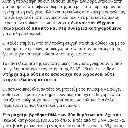
Αυτή η περιγραφή σε συνδυασμό με την αναφορά ιατροδικαστή
για τραύματα στο άψυχο σώμα της μητέρας που παρέπεμπαν σε
εγκληματική ενέργεια, αλλά και τις εικόνες από κάμερα ασφαλείας,
που έδειχναν ότι στη μονοκατοικία δεν είχε μπει κανείς άλλος
πέραν των ενοίκων εκείνη τη νύχτα,
έκαναν τον 65χρονο
Ιταλό βασικό ύποπτο και στη συνέχεια κατηγορούμενο
για διπλή δολοφονία.
Ο Ιταλός επιμένει από την πρώτη στιγμή ότι είναι αθώος και με το
πέρασμα των ημερών, οι δικηγόροι του πατούν σε στοιχεία της
έρευνας για να τεκμηριώσουν τον ισχυρισμό του.
Τα αποτελέσματα της εργαστηριακής πραγματογνωμοσύνης από
τα εγκληματολογικά εργαστήρια της ΕΛ.ΑΣ. έδειξαν πως
δεν
υπήρχε αίμα ούτε στο εσώρουχο του 65χρονου, ούτε
στην απλωμένη πετσέτα
.
Οι αστυνομικοί έλεγαν τότε ότι μπορεί με το πλύσιμο να φύγει
κάθε ίχνος αίματος και σημείωναν πως υπάρχει ενδεχόμενο να
πέταξε το εσώρουχο που φορούσε και να έπλυνε ένα άλλο,
περιμένοντας πως θα σταλεί για ανάλυση.
Στο μαχαίρι βρέθηκε DNA των δύο θυμάτων και όχι του
Ιταλού
κατηγορούμενου. Στο όπλο, εκτός από το DNA μάνας και
γιου, βρέθηκε και ακόμη ενός ατόμου που δεν είναι ο 65χρονος