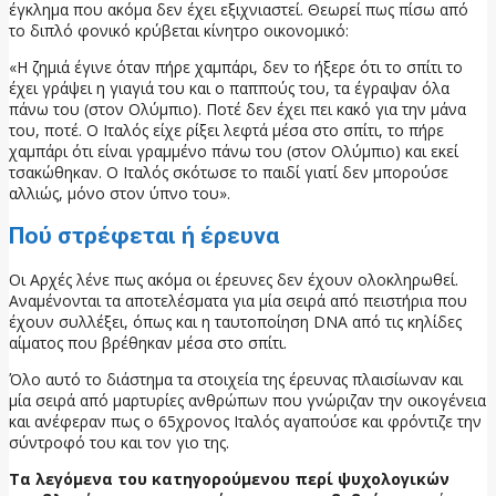
έγκλημα που ακόμα δεν έχει εξιχνιαστεί. Θεωρεί πως πίσω από
το διπλό φονικό κρύβεται κίνητρο οικονομικό:
«Η ζημιά έγινε όταν πήρε χαμπάρι, δεν το ήξερε ότι το σπίτι το
έχει γράψει η γιαγιά του και ο παππούς του, τα έγραψαν όλα
πάνω του (στον Ολύμπιο). Ποτέ δεν έχει πει κακό για την μάνα
του, ποτέ. Ο Ιταλός είχε ρίξει λεφτά μέσα στο σπίτι, το πήρε
χαμπάρι ότι είναι γραμμένο πάνω του (στον Ολύμπιο) και εκεί
τσακώθηκαν. Ο Ιταλός σκότωσε το παιδί γιατί δεν μπορούσε
αλλιώς, μόνο στον ύπνο του».
Πού στρέφεται ή έρευνα
Οι Αρχές λένε πως ακόμα οι έρευνες δεν έχουν ολοκληρωθεί.
Αναμένονται τα αποτελέσματα για μία σειρά από πειστήρια που
έχουν συλλέξει, όπως και η ταυτοποίηση DNA από τις κηλίδες
αίματος που βρέθηκαν μέσα στο σπίτι.
Όλο αυτό το διάστημα τα στοιχεία της έρευνας πλαισίωναν και
μία σειρά από μαρτυρίες ανθρώπων που γνώριζαν την οικογένεια
και ανέφεραν πως ο 65χρονος Ιταλός αγαπούσε και φρόντιζε την
σύντροφό του και τον γιο της.
Τα λεγόμενα του κατηγορούμενου περί ψυχολογικών