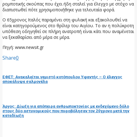
ρομποτικής σκούπας που έχει ήδη σταλεί για έλεγχο με στόχο να
διαπιστωθεί πότε χρησιμοποιήθηκε για τελευταία φορά.
Ο 65χρονος Ιταλός παραμένει στη φυλακή και εξακολουθεί να
είναι κατηγορούμενος στο θρίλερ του Αιγίου. Το αν η πολύκροτη
υπόθεση οδηγηθεί σε πλήρη ανατροπή είναι κάτι που αναμένεται
να ξεκαθαρίσει από μέρα σε μέρα.
Πηγή: www.newsit.gr
Share
0
προηγούμενη ανάρτηση
ΕΦΕΤ: Ανακαλείται γεμιστό κοτόπουλου Υφαντής – Ο έλεγχος
αποκάλυψε σαλμονέλα
επόμενη ανάρτηση
Άργος: Δίωξη για απόπειρα ανθρωποκτονίας με ενδεχόμενο δόλο
στους δύο αστυνομικούς που πυροβόλησαν τον 20χρονο μετά την
καταδίωξη
RELATED POSTS