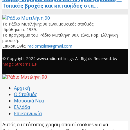
Τοπικές βροχές και καταιγίδες στα...
Το Ράδιο Μυτιλήνης 90 είναι μουσικός σταθμός.
Ιδρύθηκε το 1989.
Το πρόγραμμα του Ράδιο Μυτιλήνη 90.0 είναι Pop, Ελληνική
μουσική.
Επικοινωνία:
radiomitilini@gmail.com
Facebook
© Copyright 2024 www.radiomitilini.gr. All Rights Reserved. by
Magic Streams L.P
Facebook
Αρχική
Ο Σταθμός
Μουσικά Νέα
Ελλάδα
Επικοινωνία
Αυτός ο ιστότοπος χρησιμοποιεί cookies για να