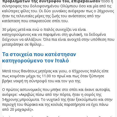
προβλημάτων της συντρόφου του, επιβεβαίωσαν
τόσο η
σύντροφος του δολοφονημένου Ολύμπιου όσο και μία από τις
καλύτερες φίλες του. Οι δύο γυναίκες ανέφεραν πως ο 26χρονος
ήταν τις τελευταίες μέρες της ζωής του ανάστατος από την
κατάσταση που επικρατούσε σπίτι του.
30 μέρες μετά και ενώ ο Ιταλός συνεχίζει να είναι
κατηγορούμενος και να παραμένει στη φυλακή, τα δεδομένα
δείχνουν να αλλάζουν. Όλα πια είναι ανοιχτά στην υπόθεση που
μετατράπηκε σε θρίλερ…
Τα στοιχεία που κατέστησαν
κατηγορούμενο τον Ιταλό
Μετά τους θανάτους μητέρας και γιου, ο 65χρονος Ιταλός είπε
πως κοιμόταν μέχρι τις 11.00 το πρωί και πως όταν ξύπνησε
βρήκε νεκρή τη σύντροφό του και τον γιο της.
Ο πρώτος αστυνομικός που μπήκε στο σπίτι και έκανε αυτοψία,
ανέφερε: «Ακριβώς πίσω από την πόρτα, ήταν η σορός της
54χρονης μπρούμυτα. Το νυχτικό της ήταν ξεκούμπωτο και στην
περιοχή του θώρακα και της κοιλιάς παρατήρησα να έχει πάνω
από 20 μαχαιριές».