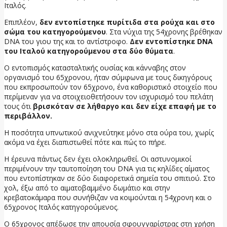
Ιταλός.
Επιπλέον,
δεν εντοπίστηκε πυρίτιδα στα ρούχα και στο
σώμα του κατηγορούμενου
. Στα νύχια της 54χρονης βρέθηκαν
DNA του γιου της και το αντίστροφο.
Δεν εντοπίστηκε DNA
του Ιταλού κατηγορούμενου στα δύο θύματα
.
Ο εντοπισμός κατασταλτικής ουσίας και κάνναβης στον
οργανισμό του 65χρονου, ήταν σύμφωνα με τους δικηγόρους
που εκπροσωπούν τον 65χρονο, ένα καθοριστικό στοιχείο που
περίμεναν για να στοιχειοθετήσουν τον ισχυρισμό του πελάτη
τους ότι
βρισκόταν σε λήθαργο και δεν είχε επαφή με το
περιβάλλον.
Η ποσότητα υπνωτικού ανιχνεύτηκε μόνο στα ούρα του, χωρίς
ακόμα να έχει διαπιστωθεί πότε και πώς το πήρε.
Η έρευνα πάντως δεν έχει ολοκληρωθεί. Οι αστυνομικοί
περιμένουν την ταυτοποίηση του DNA για τις κηλίδες αίματος
που εντοπίστηκαν σε δύο διαφορετικά σημεία του σπιτιού. Στο
χολ, έξω από το αιματοβαμμένο δωμάτιο και στην
κρεβατοκάμαρα που συνήθιζαν να κοιμούνται η 54χρονη και ο
65χρονος Ιταλός κατηγορούμενος.
Ο 65χρονος απέδωσε την απουσία σφουγγαρίστρας στη χρήση