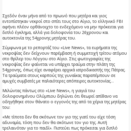
8 Ιουλίου, 2026
Σχεδόν έναν μήνα από το πρωινό που μητέρα και γιος
εντοπίστηκαν νεκροί στο σπίτι τους στο Αίγιο, το ελληνικό FBI
αφήνει πλέον ορθάνοιχτο το ενδεχόμενο να μην πρόκειται για
διπλό έγκλημα, αλλά για δολοφονία του 26χρονου και
αυτοκτονία της 54χρονης μητέρας του.
Σύμφωνα με το ρεπορτάζ του «Live News», τα ευρήματα της
νεκροψίας δεν δείχνουν παρέμβαση ή συμμετοχή τρίτου ατόμου
στο θρίλερ του Λόγγου στο Αίγιο. Στις φωτογραφίες της
νεκροψίας δεν φαίνεται να υπάρχει τραύμα στην πλάτη της
54χρονης, όπως είχε αναφέρει αρχικά ιατροδικαστής της Πάτρας.
Τα τραύματα στους καρπούς της γυναίκας παραπέμπουν σε
αμυχές συμβατές με παλαιότερες απόπειρες αυτοκτονίας…
Μιλώντας πάντως στο «Live News», η γιαγιά του
δολοφονημένου Ολύμπιου δηλώνει ότι θεωρεί απίθανο να
οδηγήθηκε στον θάνατο ο εγγονός της από τα χέρια της μητέρας
του:
«Με τίποτα δεν θα σκότωνε τον γιο της γιατί του είχε τόση
αδυναμία, τόση που δεν θα σκότωνε τον γιο της. Αυτή
τρελαινόταν για το παιδί». Πιστεύει πως πρόκειται για διπλό