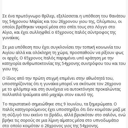
7 Ιουλίου, 2026
Σε ένα πρωτόγνωρο θρίλερ, εξελίσσεται η υπόθεση του θανάτου
της 54χρονου Μαρίας και του 26χρονου γιου της, Ολύμπιου, οι
οποίοι βρέθηκαν νεκροί μέσα στο σπίτι τους στο Λόγγο στο
Αίγιο, και έχει συλληφθεί ο 65χρονος Ιταλός σύντροφος της
γυναίκας.
Σε μια υπόθεση που έχει συγκλονίσει την τοπική κοινωνία του
Αιγίου αλλά και ολόκληρη τη χώρα, προσπαθούν να ρίξουν φως
οι αρχές. Ο 65χρονος Ιταλός παραμένει υπό κράτηση με την
κατηγορία ανθρωποκτονίας της 54χρονης συντρόφου του και του
γιου της.
Ο ίδιος από την πρώτη στιγμή επιμένει στην αθωότητά του,
υποστηρίζοντας ότι η γυναίκα μπορεί να σκότωσε τον 26χρονο
με το φλόμπερ και στη συνέχεια να αυτοκτόνησε προκαλώντας
πολλαπλά τραύματα από μαχαίρι στον εαυτό της.
Το περιστατικό σημειώθηκε στις 9 Ιουνίου, τα ξημερώματα. Ο
Ιταλός κατηγορούμενος έχει υποστηρίξει ότι δεν κοιμόταν μαζί με
τη σύζυγό του εκείνο το βράδυ, αλλά βρισκόταν στο σαλόνι, ενώ
βρήκε τις σορούς σε μια λίμνη αίματος μέσα στο υπνοδωμάτιο
στο οποίο κοιμόταν ο 26χρονος γιος της 54χρονης.