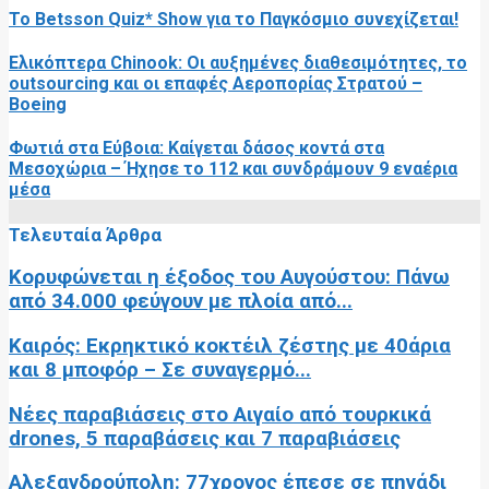
Το Betsson Quiz* Show για το Παγκόσμιο συνεχίζεται!
Ελικόπτερα Chinook: Οι αυξημένες διαθεσιμότητες, το
outsourcing και οι επαφές Αεροπορίας Στρατού –
Boeing
Φωτιά στα Εύβοια: Καίγεται δάσος κοντά στα
Μεσοχώρια – Ήχησε το 112 και συνδράμουν 9 εναέρια
μέσα
Τελευταία Άρθρα
Κορυφώνεται η έξοδος του Αυγούστου: Πάνω
από 34.000 φεύγουν με πλοία από...
Καιρός: Εκρηκτικό κοκτέιλ ζέστης με 40άρια
και 8 μποφόρ – Σε συναγερμό...
Νέες παραβιάσεις στο Αιγαίο από τουρκικά
drones, 5 παραβάσεις και 7 παραβιάσεις
Αλεξανδρούπολη: 77χρονος έπεσε σε πηγάδι