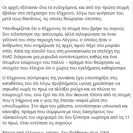
Οι αρχές εξέτασαν όλα τα ενδεχόμενα, και από την πρώτη στιγμή
έβαλαν στο στόχαστρο τον 65χρονο, λόγω των κινήσεών του
μετά τους θανάτους, τις οποίες θεώρησαν ύποπτες.
Υπενθυμίζεται ότι ο 65χρονος τη στιγμή που βρήκε τις σορούς
δεν ειδοποίησε την αστυνομία, αλλά τηλεφώνησε σε έναν
γείτονά του στην περιοχή του Λόγγου, ο οποίος ήταν ο
άνθρωπος που ενημέρωσε τις αρχές αφού πήγε στο μοιραίο
σπίτι. Κατά της είσοδό τους στη μονοκατοικία τα στελέχη της
ΕΛΑΣ διέκριναν μια μυρωδιά οινοπνεύματος καθώς και ένα
πλυμένο εσώρουχο του Ιταλού – πράγμα που θεώρησαν ως
στοιχείο που έδειχνε ότι ο χώρος του εγκλήματος καθαρίστηκε.
Ο 65χρονος σύντροφος της γυναίκας έχει υποστηρίξει στις
καταθέσεις του ότι λόγω προβλήματος υγείας χρειάστηκε να
σηκωθεί νωρίς το πρωί να αλλάξει ρούχα και να πλύνει το
εσώρουχό του, ενώ έχει πει ότι δεν άκουσε τίποτα από τη στιγμή
που η 54χρονη και ο γιος της έπεσαν νεκροί μέσα στο
υπνοδωμάτιο. Στο αίμα του μάλιστα, εντοπίστηκαν υπνωτικά και
κάνναβη, πράγμα που σύμφωνα με τους δικηγόρους του
«δικαιολογεί τον ισχυρισμό ότι δεν ξύπνησε νωρίτερα από τις 11
το πρωί, όταν εντόπισε τις σορούς».
Έπειτα από ελέγχους, επίσης, δεν βρέθηκαν αίμα, DNA,