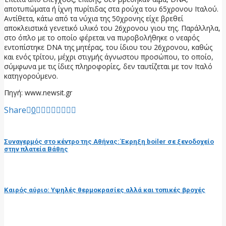
αποτυπώματα ή ίχνη πυρίτιδας στα ρούχα του 65χρονου Ιταλού.
Αντίθετα, κάτω από τα νύχια της 50χρονης είχε βρεθεί
αποκλειστικά γενετικό υλικό του 26χρονου γιου της. Παράλληλα,
στο όπλο με το οποίο φέρεται να πυροβολήθηκε ο νεαρός
εντοπίστηκε DNA της μητέρας, του ίδιου του 26χρονου, καθώς
και ενός τρίτου, μέχρι στιγμής άγνωστου προσώπου, το οποίο,
σύμφωνα με τις ίδιες πληροφορίες, δεν ταυτίζεται με τον Ιταλό
κατηγορούμενο.
Πηγή: www.newsit.gr
Share
0
προηγούμενη ανάρτηση
Συναγερμός στο κέντρο της Αθήνας: Έκρηξη boiler σε ξενοδοχείο
στην πλατεία Βάθης
επόμενη ανάρτηση
Καιρός αύριο: Υψηλές θερμοκρασίες αλλά και τοπικές βροχές
RELATED POSTS