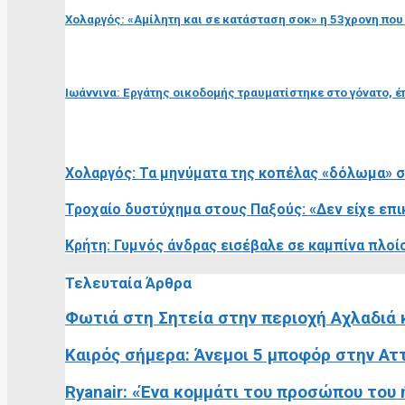
Χολαργός: «Αμίλητη και σε κατάσταση σοκ» η 53χρονη που
επόμενη ανάρτηση
Ιωάννινα: Εργάτης οικοδομής τραυματίστηκε στο γόνατο, έ
RELATED POSTS
Χολαργός: Τα μηνύματα της κοπέλας «δόλωμα» στ
Τροχαίο δυστύχημα στους Παξούς: «Δεν είχε επι
Κρήτη: Γυμνός άνδρας εισέβαλε σε καμπίνα πλοί
Τελευταία Άρθρα
Φωτιά στη Σητεία στην περιοχή Αχλαδιά 
Καιρός σήμερα: Άνεμοι 5 μποφόρ στην Αττ
Ryanair: «Ένα κομμάτι του προσώπου του ή