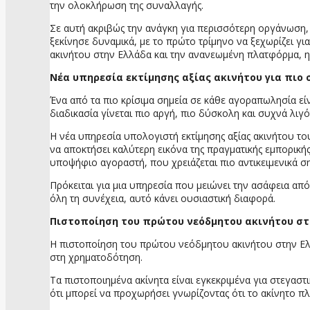
την ολοκλήρωση της συναλλαγής.
Σε αυτή ακριβώς την ανάγκη για περισσότερη οργάνωση, 
ξεκίνησε δυναμικά, με το πρώτο τρίμηνο να ξεχωρίζει γι
ακινήτου στην Ελλάδα και την ανανεωμένη πλατφόρμα, η 
Νέα
υπηρεσία
εκτίμησης
αξίας
ακινήτου
για
πιο
Ένα από τα πιο κρίσιμα σημεία σε κάθε αγοραπωλησία είν
διαδικασία γίνεται πιο αργή, πιο δύσκολη και συχνά λιγό
Η νέα υπηρεσία υπολογιστή εκτίμησης αξίας ακινήτου το
να αποκτήσει καλύτερη εικόνα της πραγματικής εμπορικής 
υποψήφιο αγοραστή, που χρειάζεται πιο αντικειμενικά ση
Πρόκειται για μια υπηρεσία που μειώνει την ασάφεια από
όλη τη συνέχεια, αυτό κάνει ουσιαστική διαφορά.
Πιστοποίηση
του
πρώτου
νεόδμητου
ακινήτου
σ
Η πιστοποίηση του πρώτου νεόδμητου ακινήτου στην Ελλ
στη χρηματοδότηση.
Τα πιστοποιημένα ακίνητα είναι εγκεκριμένα για στεγαστι
ότι μπορεί να προχωρήσει γνωρίζοντας ότι το ακίνητο π