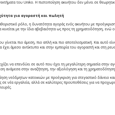
ονεκτήματα του Uniko. Η πιστοποίηση ακινήτου δεν μένει σε θεωρητ
χύτητα
για
αγοραστή
και
πωλητή
αθοριστικό ρόλο, η δυνατότητα αγοράς ενός ακινήτου με προέγκρισ
α κινείται με την ίδια αβεβαιότητα ως προς τη χρηματοδότηση, ενώ ο
γίνεται πιο άμεση, πιο απλή και πιο αποτελεσματική. Και αυτό είνα
έχει άμεσο αντίκτυπο και στην εμπειρία του αγοραστή και στη ρευ
νεχίζει να επενδύει σε αυτό που έχει τη μεγαλύτερη σημασία στην α
εση ανάμεσα στην αναζήτηση, την αξιολόγηση και τη χρηματοδότηση
ίηση νεόδμητων κατοικιών με προέγκριση για στεγαστικό δάνειο και 
ώς σε νέα εργαλεία, αλλά σε καλύτερες προϋποθέσεις για να προχωρ
λευρές.