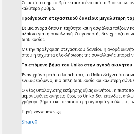
Σε αυτό το σημείο βρίσκεται και ένα από τα βασικά πλε
καλύτερο ρυθμό.
Προέγκριση
στεγαστικού δανείου:
μεγαλύτερη
τα
Σε μια αγορά όπου η ταχύτητα και η ασφάλεια παίζουν κ
πλαίσιο για τη συναλλαγή. Ο αγοραστής δεν χρειάζεται ν
διαδικασίας.
Με την προέγκριση στεγαστικού δανείου η αγορά ακινήτου 
όπου η ταχύτητα ολοκλήρωσης της συναλλαγής μπορεί να 
Το
επόμενο
βήμα
του
Uniko
στην
αγορά
ακινήτου
Έναν χρόνο μετά το launch του, το Uniko δείχνει ότι συ
ενδιαφερόμενο, πιο απλή διαδικασία και καλύτερη σύνδ
Ο νέος υπολογιστής εκτίμησης αξίας ακινήτου, η πιστοπο
μεμονωμένες κινήσεις. Έτσι, το Uniko δεν επενδύει απλ
γρήγορα βήματα και περισσότερη σιγουριά για όλες τις π
Πηγή: www.newsit.gr
Share
0
προηγούμενη ανάρτηση