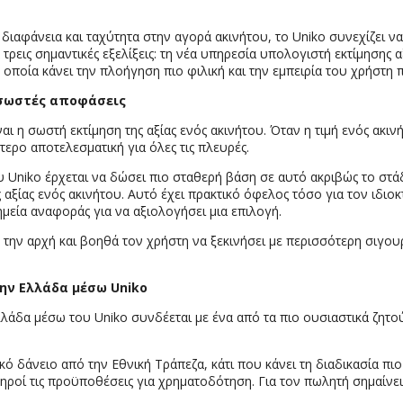
διαφάνεια και ταχύτητα στην αγορά ακινήτου, το Uniko συνεχίζει να
α τρεις σημαντικές εξελίξεις: τη νέα υπηρεσία υπολογιστή εκτίμηση
οποία κάνει την πλοήγηση πιο φιλική και την εμπειρία του χρήστη
σωστές
αποφάσεις
αι η σωστή εκτίμηση της αξίας ενός ακινήτου. Όταν η τιμή ενός ακι
τερο αποτελεσματική για όλες τις πλευρές.
υ Uniko έρχεται να δώσει πιο σταθερή βάση σε αυτό ακριβώς το στ
αξίας ενός ακινήτου. Αυτό έχει πρακτικό όφελος τόσο για τον ιδιοκτ
μεία αναφοράς για να αξιολογήσει μια επιλογή.
 την αρχή και βοηθά τον χρήστη να ξεκινήσει με περισσότερη σιγου
την
Ελλάδα μέσω Uniko
άδα μέσω του Uniko συνδέεται με ένα από τα πιο ουσιαστικά ζητού
κό δάνειο από την Εθνική Τράπεζα, κάτι που κάνει τη διαδικασία πι
ληροί τις προϋποθέσεις για χρηματοδότηση. Για τον πωλητή σημαίνει