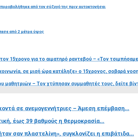
 πυροβολήθηκε από τον σύζυγό της πριν αυτοκτονήσει
πεσε από 2 μέτρα ύψος
ον 15χρονο για το αιματηρό ραντεβού – «Τον τσιμπήσαμε σ
κοινωνία, σε μισή ώρα κατέληξε» ο 15χρονος, σοβαρά νοσ
ου μαθητριών – Τον χτύπησαν συμμαθητές τους, δείτε βίν
κοντά σε ανεμογεννήτριες – Άμεση επέμβαση...
ική, έως 39 βαθμούς η θερμοκρασία...
ταν σαν πλαστελίνη», συγκλονίζει η επιβάτιδα...