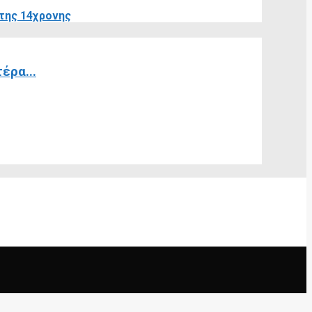
 της 14χρονης
έρα...