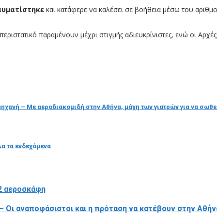
αυματίστηκε
και κατάφερε να καλέσει σε βοήθεια μέσω του αριθμού
περιστατικό παραμένουν μέχρι στιγμής αδιευκρίνιστες, ενώ οι Αρχές
μηχανή – Με αεροδιακομιδή στην Αθήνα, μάχη των γιατρών για να σωθεί
λα τα ενδεχόμενα
2 αεροσκάφη
– Οι αναποφάσιστοι και η πρόταση να κατέβουν στην Αθήν