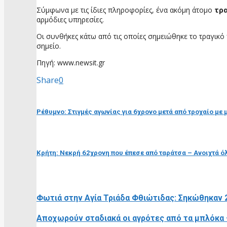
Σύμφωνα με τις ίδιες πληροφορίες, ένα ακόμη άτομο
τρ
αρμόδιες υπηρεσίες.
Οι συνθήκες κάτω από τις οποίες σημειώθηκε το τραγικό 
σημείο.
Πηγή: www.newsit.gr
Share
0
προηγούμενη ανάρτηση
Ρέθυμνο: Στιγμές αγωνίας για 6χρονο μετά από τροχαίο με 
επόμενη ανάρτηση
Κρήτη: Νεκρή 62χρονη που έπεσε από ταράτσα – Ανοιχτά ό
RELATED POSTS
Φωτιά στην Αγία Τριάδα Φθιώτιδας: Σηκώθηκαν 
Αποχωρούν σταδιακά οι αγρότες από τα μπλόκα 