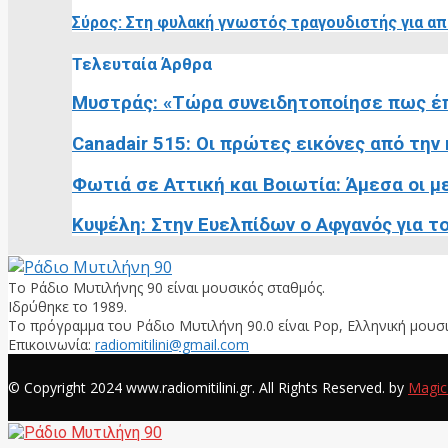
Σύρος: Στη φυλακή γνωστός τραγουδιστής για απ
Τελευταία Άρθρα
Μυστράς: «Τώρα συνειδητοποίησε πως έπ
Canadair 515: Οι πρώτες εικόνες από την
Φωτιά σε Αττική και Βοιωτία: Άμεσα οι με
Κυψέλη: Στην Ευελπίδων ο Αφγανός για τον
Το Ράδιο Μυτιλήνης 90 είναι μουσικός σταθμός.
Ιδρύθηκε το 1989.
Το πρόγραμμα του Ράδιο Μυτιλήνη 90.0 είναι Pop, Ελληνική μουσι
Επικοινωνία:
radiomitilini@gmail.com
Facebook
© Copyright 2024 www.radiomitilini.gr. All Rights Reserved. by
Magic