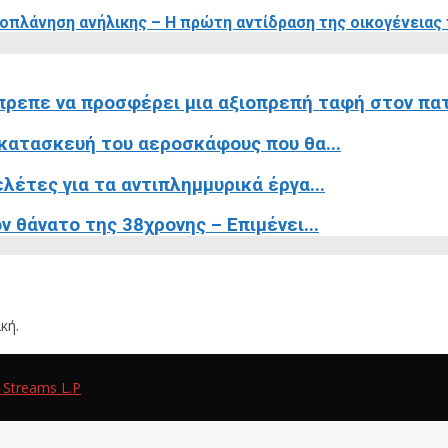
οπλάνηση ανήλικης – Η πρώτη αντίδραση της οικογένειας
ρεπε να προσφέρει μια αξιοπρεπή ταφή στον πατ
 κατασκευή του αεροσκάφους που θα...
λέτες για τα αντιπλημμυρικά έργα...
 θάνατο της 38χρονης – Επιμένει...
κή.
 Streams L.P