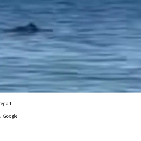
report
ν Google