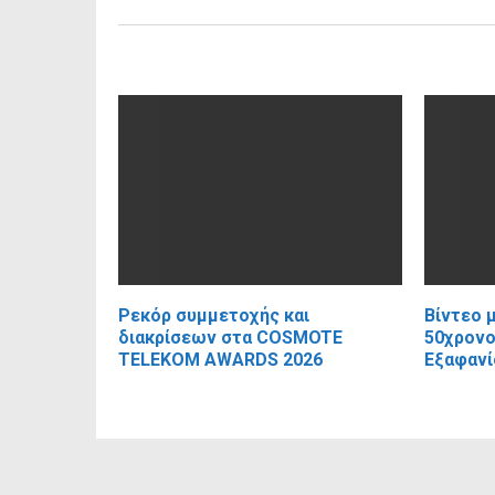
RELATED POSTS
Ρεκόρ συμμετοχής και
Βίντεο 
διακρίσεων στα COSMOTE
50χρονο
TELEKOM AWARDS 2026
Εξαφανί