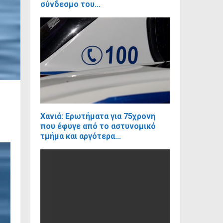
σύνδεσμο του...
Χανιά: Ερωτήματα για 75χρονη
που έφυγε από το αστυνομικό
τμήμα και αργότερα...