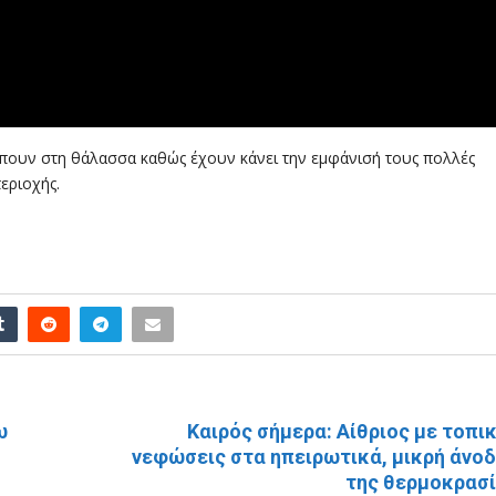
μπουν στη θάλασσα καθώς έχουν κάνει την εμφάνισή τους πολλές
περιοχής.
ΕΠΌΜΕΝΗ ΑΝΆΡΤΗ
ω
Καιρός σήμερα: Αίθριος με τοπι
νεφώσεις στα ηπειρωτικά, μικρή άνο
της θερμοκρασ