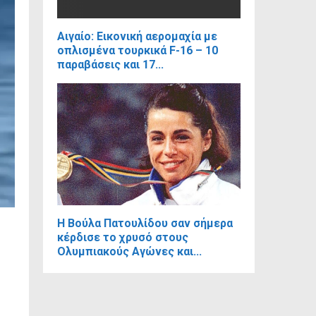
Αιγαίο: Εικονική αερομαχία με
οπλισμένα τουρκικά F-16 – 10
παραβάσεις και 17...
Η Βούλα Πατουλίδου σαν σήμερα
κέρδισε το χρυσό στους
Ολυμπιακούς Αγώνες και...