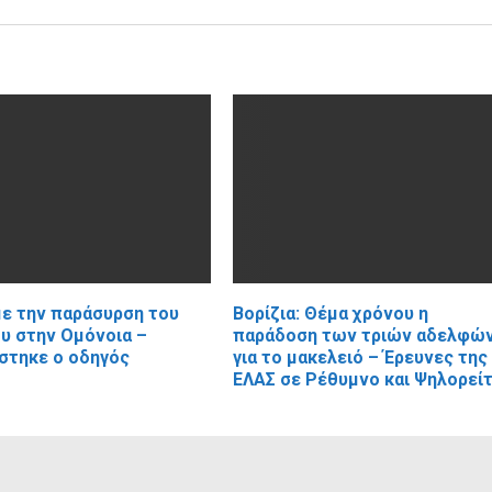
με την παράσυρση του
Βορίζια: Θέμα χρόνου η
υ στην Ομόνοια –
παράδοση των τριών αδελφώ
στηκε ο οδηγός
για το μακελειό – Έρευνες της
ΕΛΑΣ σε Ρέθυμνο και Ψηλορεί