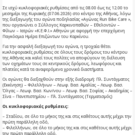
Σε ισχύ κυκλοφοριακές ρυθμίσεις από τις 08.00 έως τις 12.00 το
μεσημέρι της Κυριακής (07.06.2026) στο κέντρο της Αθήνας, λόγω
της διεξαγωγής του αγώνα ποδηλασίας «Αγώνας Run Bike Care »,
που οργανώνει ο Σύλλογος Καρκινοπαθών – Εθελοντών –
Φίλων – Ιατρών «Κ.Ε.Φ.Ι.» Αθηνών με αφορμή την επερχόμενη
Παγκόσμια Ημέρα Επιζώντων του Καρκίνου.
Για την ασφαλή διεξαγωγή του αγώνα, η τροχαία θέτει
κυκλοφοριακές ρυθμίσεις σε όλους τους δρόμους του κέντρου
της Αθήνας και καλεί τους πολίτες να αποφύγουν τη διέλευση
των οχημάτων τους σε κεντρικούς δρόμους, λεωφόρους και
πλατείες κατά τα αναφερόμενα χρονικά διαστήματα.
Οι αγώνες θα διεξαχθούν στην εξής διαδρομή: Πλ. Συντάγματος
(Εκκίνηση) – Φιλελλήνων – Λεωφ. Βασ. Αμαλίας – Λεωφ. Βασ.
Όλγας – Λεωφ. Βασ. Κων/νου – Λεωφ. Βασ. Σοφίας – Ακαδημίας –
Σίνα – Πανεπιστημίου – Πλ. Συντάγματος (Τερματισμός)
Οι κυκλοφοριακές ρυθμίσεις:
– Σταδίου, σε όλο το μήκος της και στις καθέτους αυτής μέχρι την
πρώτη παράλληλη οδό,
– Φιλελλήνων, σε όλο το μήκος της και στις καθέτους αυτής μέχρι
την πρώτη παράλληλη οδό,