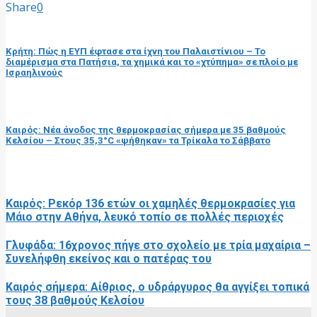
Share
0
προηγούμενη ανάρτηση
Κρήτη: Πώς η ΕΥΠ έφτασε στα ίχνη του Παλαιστίνιου – Το
διαμέρισμα στα Πατήσια, τα χημικά και το «χτύπημα» σε πλοίο με
Ισραηλινούς
επόμενη ανάρτηση
Καιρός: Νέα άνοδος της θερμοκρασίας σήμερα με 35 βαθμούς
Κελσίου – Στους 35,3°C «ψήθηκαν» τα Τρίκαλα το Σάββατο
RELATED POSTS
Καιρός: Ρεκόρ 136 ετών οι χαμηλές θερμοκρασίες για
Μάιο στην Αθήνα, λευκό τοπίο σε πολλές περιοχές
Γλυφάδα: 16χρονος πήγε στο σχολείο με τρία μαχαίρια –
Συνελήφθη εκείνος και ο πατέρας του
Καιρός σήμερα: Αίθριος, ο υδράργυρος θα αγγίξει τοπικά
τους 38 βαθμούς Κελσίου