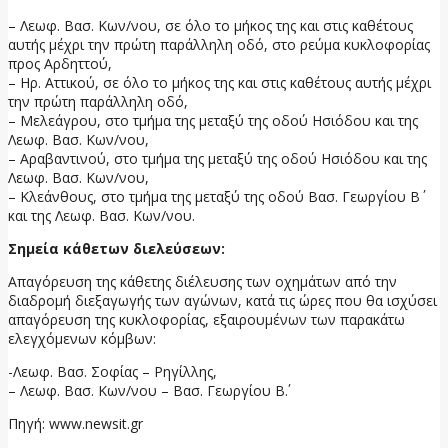
– Λεωφ. Βασ. Κων/νου, σε όλο το μήκος της και στις καθέτους
αυτής μέχρι την πρώτη παράλληλη οδό, στο ρεύμα κυκλοφορίας
προς Αρδηττού,
– Ηρ. Αττικού, σε όλο το μήκος της και στις καθέτους αυτής μέχρι
την πρώτη παράλληλη οδό,
– Μελεάγρου, στο τμήμα της μεταξύ της οδού Ησιόδου και της
Λεωφ. Βασ. Κων/νου,
– Αραβαντινού, στο τμήμα της μεταξύ της οδού Ησιόδου και της
Λεωφ. Βασ. Κων/νου,
– Κλεάνθους, στο τμήμα της μεταξύ της οδού Βασ. Γεωργίου Β΄
και της Λεωφ. Βασ. Κων/νου.
Σημεία κάθετων διελεύσεων:
Απαγόρευση της κάθετης διέλευσης των οχημάτων από την
διαδρομή διεξαγωγής των αγώνων, κατά τις ώρες που θα ισχύσει
απαγόρευση της κυκλοφορίας, εξαιρουμένων των παρακάτω
ελεγχόμενων κόμβων:
-Λεωφ. Βασ. Σοφίας – Ρηγίλλης,
– Λεωφ. Βασ. Κων/νου – Βασ. Γεωργίου Β΄.
Πηγή: www.newsit.gr