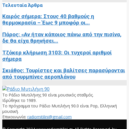
Τελευταία Άρθρα
Καιρός σήμερα: Στους 40 βαθμούς η
θερμοκρασία – Έως 9 μποφόρ οι...
Πάρος: «Αν ήταν κάποιος πάνω από την πισίνα,
δε θα είχα θρηνήσει...
Τζόκερ κλήρωση 3103: Οι τυχεροί αριθμοί
σήμερα
Σκιάθος: Τουρίστες και βαλίτσες παρασύρονται
από τουρμπίνες αεροπλάνου
Το Ράδιο Μυτιλήνης 90 είναι μουσικός σταθμός.
Ιδρύθηκε το 1989.
Το πρόγραμμα του Ράδιο Μυτιλήνη 90.0 είναι Pop, Ελληνική
μουσική.
Επικοινωνία:
radiomitilini@gmail.com
Facebook