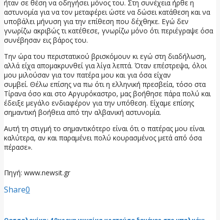
ήταν σε θέση να οδηγήσει μόνος του. Στη συνέχεια ήρθε η
αστυνομία για να τον μεταφέρει ώστε να δώσει κατάθεση και να
υποβάλει μήνυση για την επίθεση που δέχθηκε. Εγώ δεν
γνωρίζω ακριβώς τι κατέθεσε, γνωρίζω μόνο ότι περιέγραψε όσα
συνέβησαν εις βάρος του.
Την ώρα του περιστατικού βρισκόμουν κι εγώ στη διαδήλωση,
αλλά είχα απομακρυνθεί για λίγα λεπτά. Όταν επέστρεψα, όλοι
μου μιλούσαν για τον πατέρα μου και για όσα είχαν
συμβεί. Θέλω επίσης να πω ότι η ελληνική πρεσβεία, τόσο στα
Τίρανα όσο και στο Αργυρόκαστρο, μας βοήθησε πάρα πολύ και
έδειξε μεγάλο ενδιαφέρον για την υπόθεση. Είχαμε επίσης
σημαντική βοήθεια από την αλβανική αστυνομία.
Αυτή τη στιγμή το σημαντικότερο είναι ότι ο πατέρας μου είναι
καλύτερα, αν και παραμένει πολύ κουρασμένος μετά από όσα
πέρασε».
Πηγή: www.newsit.gr
Share
0
προηγούμενη ανάρτηση