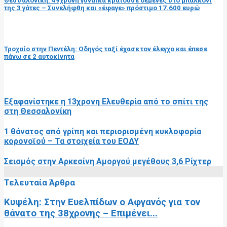
Θεσσαλονίκη: 49χρονη γυναίκα κρατούσε δεμένες στο μπαλκόνι
της 3 γάτες – Συνελήφθη και «έφαγε» πρόστιμο 17.600 ευρώ
επόμενη ανάρτηση
Τροχαίο στην Πεντέλη: Οδηγός ταξί έχασε τον έλεγχο και έπεσε
πάνω σε 2 αυτοκίνητα
RELATED POSTS
Εξαφανίστηκε η 13χρονη Ελευθερία από το σπίτι της
στη Θεσσαλονίκη
1 θάνατος από γρίπη και περιορισμένη κυκλοφορία
κορονοϊού – Τα στοιχεία του ΕΟΔΥ
Σεισμός στην Αρκεσίνη Αμοργού μεγέθους 3,6 Ρίχτερ
Τελευταία Άρθρα
Κυψέλη: Στην Ευελπίδων ο Αφγανός για τον
θάνατο της 38χρονης – Επιμένει...