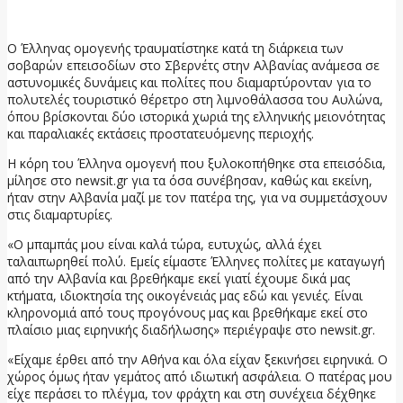
2 Ιουνίου, 2026
Ο Έλληνας ομογενής τραυματίστηκε κατά τη διάρκεια των
σοβαρών επεισοδίων στο Σβερνέτς στην Αλβανίας ανάμεσα σε
αστυνομικές δυνάμεις και πολίτες που διαμαρτύρονταν για το
πολυτελές τουριστικό θέρετρο στη λιμνοθάλασσα του Αυλώνα,
όπου βρίσκονται δύο ιστορικά χωριά της ελληνικής μειονότητας
και παραλιακές εκτάσεις προστατευόμενης περιοχής.
Η κόρη του Έλληνα ομογενή που ξυλοκοπήθηκε στα επεισόδια,
μίλησε στο newsit.gr για τα όσα συνέβησαν, καθώς και εκείνη,
ήταν στην Αλβανία μαζί με τον πατέρα της, για να συμμετάσχουν
στις διαμαρτυρίες.
«Ο μπαμπάς μου είναι καλά τώρα, ευτυχώς, αλλά έχει
ταλαιπωρηθεί πολύ. Εμείς είμαστε Έλληνες πολίτες με καταγωγή
από την Αλβανία και βρεθήκαμε εκεί γιατί έχουμε δικά μας
κτήματα, ιδιοκτησία της οικογένειάς μας εδώ και γενιές. Είναι
κληρονομιά από τους προγόνους μας και βρεθήκαμε εκεί στο
πλαίσιο μιας ειρηνικής διαδήλωσης» περιέγραψε στο newsit.gr.
«Είχαμε έρθει από την Αθήνα και όλα είχαν ξεκινήσει ειρηνικά. Ο
χώρος όμως ήταν γεμάτος από ιδιωτική ασφάλεια. Ο πατέρας μου
είχε περάσει το πλέγμα, τον φράχτη και στη συνέχεια δέχθηκε