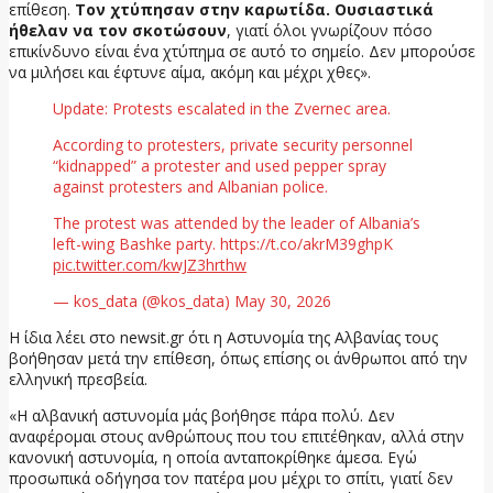
επίθεση.
Τον χτύπησαν στην καρωτίδα. Ουσιαστικά
ήθελαν να τον σκοτώσουν
, γιατί όλοι γνωρίζουν πόσο
επικίνδυνο είναι ένα χτύπημα σε αυτό το σημείο. Δεν μπορούσε
να μιλήσει και έφτυνε αίμα, ακόμη και μέχρι χθες».
Update: Protests escalated in the Zvernec area.
According to protesters, private security personnel
“kidnapped” a protester and used pepper spray
against protesters and Albanian police.
The protest was attended by the leader of Albania’s
left-wing Bashke party. https://t.co/akrM39ghpK
pic.twitter.com/kwJZ3hrthw
— kos_data (@kos_data) May 30, 2026
Η ίδια λέει στο newsit.gr ότι η Αστυνομία της Αλβανίας τους
βοήθησαν μετά την επίθεση, όπως επίσης οι άνθρωποι από την
ελληνική πρεσβεία.
«Η αλβανική αστυνομία μάς βοήθησε πάρα πολύ. Δεν
αναφέρομαι στους ανθρώπους που του επιτέθηκαν, αλλά στην
κανονική αστυνομία, η οποία ανταποκρίθηκε άμεσα. Εγώ
προσωπικά οδήγησα τον πατέρα μου μέχρι το σπίτι, γιατί δεν