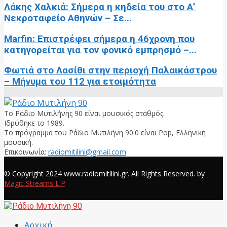
Λάκης Χαλκιά: Σήμερα η κηδεία του στο Α’
Νεκροταφείο Αθηνών – Σε...
Marfin: Επιστρέφει σήμερα η 46χρονη που
κατηγορείται για τον φονικό εμπρησμό –...
Φωτιά στο Λασίθι στην περιοχή Παλαικάστρου
– Μήνυμα του 112 για ετοιμότητα
Το Ράδιο Μυτιλήνης 90 είναι μουσικός σταθμός.
Ιδρύθηκε το 1989.
Το πρόγραμμα του Ράδιο Μυτιλήνη 90.0 είναι Pop, Ελληνική
μουσική.
Επικοινωνία:
radiomitilini@gmail.com
Facebook
© Copyright 2024 www.radiomitilini.gr. All Rights Reserved. by
Magic Streams L.P
Facebook
Αρχική