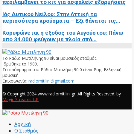
περιλαμβάνει το κιτ για ασφαλείς εξορμήσεις
Ιός Δυτικού Νείλου: Στην Αττική τα
περισσότερα κρούσματα – Έξι θάνατοι τις...
Κορυφώνεται η έξοδος του Αυγούστου: Πάνω
από 34.000 φεύγουν με πλοία από...
Το Ράδιο Μυτιλήνης 90 είναι μουσικός σταθμός.
Ιδρύθηκε το 1989.
Το πρόγραμμα του Ράδιο Μυτιλήνη 90.0 είναι Pop, Ελληνική
μουσική.
Επικοινωνία:
radiomitilini@gmail.com
Facebook
© Copyright 2024 www.radiomitilini.gr. All Rights Reserved. by
Magic Streams L.P
Facebook
Αρχική
Ο Σταθμός