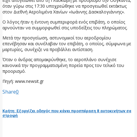
είχε απογειωθεί από τη Γλασκώβη με προορισμό την Ουγκάντα,
όταν γύρω στις 17:30 υποχρεώθηκε να προσγειωθεί εκτάκτως
στον Διεθνή Αερολιμένα Χανίων «Ιωάννης Δασκαλογιάννης».
Ο λόγος ήταν η έντονη συμπεριφορά ενός επιβάτη, ο οποίος
αρνούνταν να συμμορφωθεί στις υποδείξεις του πληρώματος.
Μετά την προσγείωση, αστυνομικοί του αεροδρομίου
επενέβησαν και συνέλαβαν τον επιβάτη, ο οποίος, σύμφωνα με
μαρτυρίες, συνέχιζε να προβάλλει αντίσταση.
Όταν ο άνδρας απομακρύνθηκε, το αεροπλάνο συνέχισε
κανονικά την προγραμματισμένη πορεία προς τον τελικό του
προορισμό.
Πηγή: www.newsit.gr
Share
0
προηγούμενη ανάρτηση
Κρήτη: Εξοργίζει οδηγός που κάνει προσπέραση 8 αυτοκινήτων σε
στροφή
επόμενη ανάρτηση