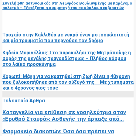
Συνελήφθη αστυνομικός στη Λεωφόρο Βουλιαγμένης με παράνομο
οπλισμό – Εξετάζεται η συμμετοχή του σε κύκλωμα εκβιαστών
RELATED POSTS
Τροχαίο στην Καλλιθέα με νεκρό έναν μοτοσικλετιστή
και μία τραυματία που περνούσε τον δρόμο
Κηδεία Μαρινέλλας: Στο παρεκκλήσι της Μητρόπολης η
σορός της μεγάλης τραγουδίστριας – Πλήθος κόσμου
στο λαϊκό προσκύνημα
Κορωπί: Μάχη για να κρατηθεί στη ζωή δίνει η 40χρονη
που ξυλοκοπήθηκε από τον σύζυγό της – Με χτυπήματα
και ο 4χρονος γιος τους
Τελευταία Άρθρα
Καταγγελία για επίθεση σε νοσηλεύτρια στον
«Ερυθρό Σταυρό»: Ασθενής την άρπαξε από...
Φαρμακείο διακοπών: Όσα όσα πρέπει να