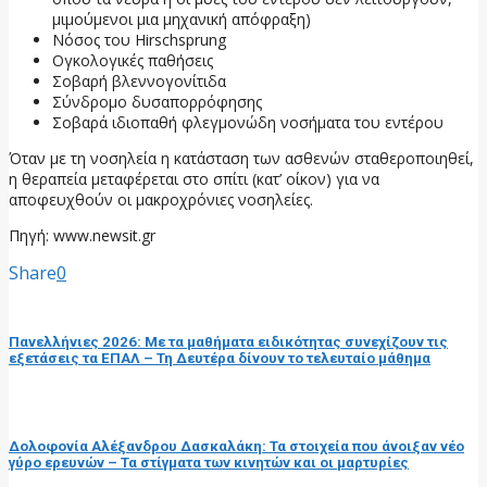
μιμούμενοι μια μηχανική απόφραξη)
Νόσος του Hirschsprung
Ογκολογικές παθήσεις
Σοβαρή βλεννογονίτιδα
Σύνδρομο δυσαπορρόφησης
Σοβαρά ιδιοπαθή φλεγμονώδη νοσήματα του εντέρου
Όταν με τη νοσηλεία η κατάσταση των ασθενών σταθεροποιηθεί,
η θεραπεία μεταφέρεται στο σπίτι (κατ’ οίκον) για να
αποφευχθούν οι μακροχρόνιες νοσηλείες.
Πηγή: www.newsit.gr
Share
0
προηγούμενη ανάρτηση
Πανελλήνιες 2026: Με τα μαθήματα ειδικότητας συνεχίζουν τις
εξετάσεις τα ΕΠΑΛ – Τη Δευτέρα δίνουν το τελευταίο μάθημα
επόμενη ανάρτηση
Δολοφονία Αλέξανδρου Δασκαλάκη: Τα στοιχεία που άνοιξαν νέο
γύρο ερευνών – Τα στίγματα των κινητών και οι μαρτυρίες