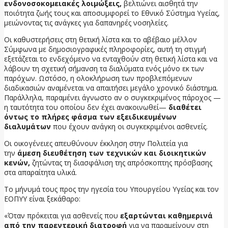
ενδονοσοκομειακές λοιμώξεις,
βελτιώνει αισθητά την
ποιότητα ζωής τους και αποσυμφορεί το Εθνικό Σύστημα Υγείας,
μειώνοντας τις ανάγκες για δαπανηρές νοσηλείες.
Οι καθυστερήσεις στη θετική λίστα και το αβέβαιο μέλλον
Σύμφωνα με δημοσιογραφικές πληροφορίες, αυτή τη στιγμή
εξετάζεται το ενδεχόμενο να ενταχθούν στη θετική λίστα και να
λάβουν τη σχετική σήμανση τα διαλύματα ενός μόνο εκ των
παρόχων. Ωστόσο, η ολοκλήρωση των προβλεπόμενων
διαδικασιών αναμένεται να απαιτήσει μεγάλο χρονικό διάστημα.
Παράλληλα, παραμένει άγνωστο αν ο συγκεκριμένος πάροχος —
η ταυτότητα του οποίου δεν έχει ανακοινωθεί—
διαθέτει
όντως το πλήρες φάσμα των εξειδικευμένων
διαλυμάτων
που έχουν ανάγκη οι συγκεκριμένοι ασθενείς.
Οι οικογένειες απευθύνουν έκκληση στην Πολιτεία για
την
άμεση διευθέτηση των τεχνικών και διοικητικών
κενών,
ζητώντας τη διασφάλιση της απρόσκοπτης πρόσβασης
στα απαραίτητα υλικά.
Το μήνυμά τους προς την ηγεσία του Υπουργείου Υγείας και τον
ΕΟΠΥΥ είναι ξεκάθαρο:
«Όταν πρόκειται για ασθενείς που
εξαρτώνται καθημερινά
από την παρεντερική διατροφή
για να παραμείνουν στη