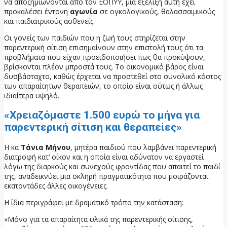
να αποζημιώνονται από τον ΕΟΠΥΥ, μια εξέλιξη αυτή έχει
προκαλέσει έντονη
αγωνία
σε ογκολογικούς, θαλασσαιμικούς
και παιδιατρικούς ασθενείς.
Οι γονείς των παιδιών που η ζωή τους στηρίζεται στην
παρεντερική σίτιση επισημαίνουν στην επιστολή τους ότι τα
προβλήματα που είχαν προειδοποιήσει πως θα προκύψουν,
βρίσκονται πλέον μπροστά τους. Το οικονομικό βάρος είναι
δυσβάσταχτο, καθώς έρχεται να προστεθεί στο συνολικό κόστος
των απαραίτητων θεραπειών, το οποίο είναι ούτως ή άλλως
ιδιαίτερα υψηλό.
«Χρειαζόμαστε 1.500 ευρώ το μήνα για
παρεντερική σίτιση και θεραπείες»
Η κα
Τάνια Μήνου
, μητέρα παιδιού που λαμβάνει παρεντερική
διατροφή κατ’ οίκον και η οποία είναι αδύνατον να εργαστεί
λόγω της διαρκούς και συνεχούς φροντίδας που απαιτεί το παιδί
της, αναδεικνύει μια σκληρή πραγματικότητα που μοιράζονται
εκατοντάδες άλλες οικογένειες.
Η ίδια περιγράφει με δραματικό τρόπο την κατάσταση:
«Μόνο για τα απαραίτητα υλικά της παρεντερικής σίτισης,