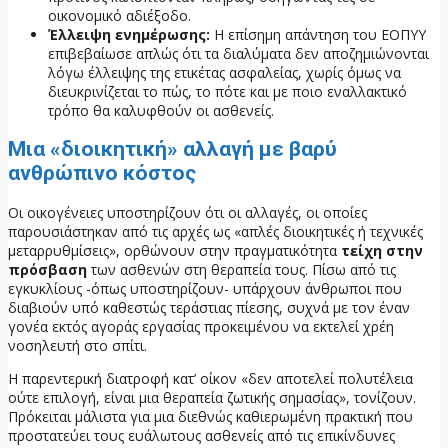
οικονομικό αδιέξοδο.
Έλλειψη ενημέρωσης:
Η επίσημη απάντηση του ΕΟΠΥΥ
επιβεβαίωσε απλώς ότι τα διαλύματα δεν αποζημιώνονται
λόγω έλλειψης της ετικέτας ασφαλείας, χωρίς όμως να
διευκρινίζεται το πώς, το πότε και με ποιο εναλλακτικό
τρόπο θα καλυφθούν οι ασθενείς.
Μια «διοικητική» αλλαγή με βαρύ
ανθρώπινο κόστος
Οι οικογένειες υποστηρίζουν ότι οι αλλαγές, οι οποίες
παρουσιάστηκαν από τις αρχές ως «απλές διοικητικές ή τεχνικές
μεταρρυθμίσεις», ορθώνουν στην πραγματικότητα
τείχη στην
πρόσβαση
των ασθενών στη θεραπεία τους. Πίσω από τις
εγκυκλίους -όπως υποστηρίζουν- υπάρχουν άνθρωποι που
διαβιούν υπό καθεστώς τεράστιας πίεσης, συχνά με τον έναν
γονέα εκτός αγοράς εργασίας προκειμένου να εκτελεί χρέη
νοσηλευτή στο σπίτι.
Η παρεντερική διατροφή κατ’ οίκον «δεν αποτελεί πολυτέλεια
ούτε επιλογή, είναι μια θεραπεία ζωτικής σημασίας», τονίζουν.
Πρόκειται μάλιστα για μια διεθνώς καθιερωμένη πρακτική που
προστατεύει τους ευάλωτους ασθενείς από τις επικίνδυνες