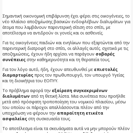
11 Ιουνίου, 2026
Σημαντική οικονομική επιβάρυνση έχει φέρει στις οικογένειες, το
νέο πλαίσιο αποζημίωσης βασικών ενδοφλέβιων διαλυμάτων για
άτομα που λαμβάνουν παρεντερική σίτιση στο σπίτι, με
αποτέλεσμα να αντιδρούν οι γονείς και οι ασθενείς.
Για τις οικογένειες παιδιών και ενηλίκων που εξαρτώνται από την
παρεντερική διατροφή στο σπίτι, οι αλλαγές αυτές. σχετικά με τις
αποζημιώσεις, έχουν ήδη αρχίσει να παράγουν
σοβαρές
συνέπειες
στην καθημερινότητα και τη θεραπεία τους.
Για τον λόγο αυτό, ήδη, έχουν απευθυνθεί με
επιστολές
διαμαρτυρίας
προς τον πρωθυπουργό, τον υπουργό Υγείας
και τη διοικήτρια του ΕΟΠΥΥ.
Το πρόβλημα αφορά την
εξαίρεση συγκεκριμένων
διαλυμάτων
από τη θετική λίστα. Μια συνέπεια που προήλθε
μετά από πρόσφατη τροποποίηση του νομικού πλαισίου, μέσω
του οποίου οι πάροχοι απαλλάσσονται πλέον από την
υποχρέωση να φέρουν την
απαραίτητη ετικέτα
ασφαλείας
στη συσκευασία τους.
Το αποτέλεσμα είναι τα σκευάσματα αυτά να μην μπορούν πλέον