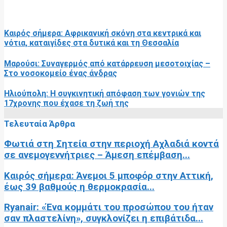
RELATED POSTS
Καιρός σήμερα: Αφρικανική σκόνη στα κεντρικά και
νότια, καταιγίδες στα δυτικά και τη Θεσσαλία
Μαρούσι: Συναγερμός από κατάρρευση μεσοτοιχίας –
Στο νοσοκομείο ένας άνδρας
Ηλιούπολη: Η συγκινητική απόφαση των γονιών της
17χρονης που έχασε τη ζωή της
Τελευταία Άρθρα
Φωτιά στη Σητεία στην περιοχή Αχλαδιά κοντά
σε ανεμογεννήτριες – Άμεση επέμβαση...
Καιρός σήμερα: Άνεμοι 5 μποφόρ στην Αττική,
έως 39 βαθμούς η θερμοκρασία...
Ryanair: «Ένα κομμάτι του προσώπου του ήταν
σαν πλαστελίνη», συγκλονίζει η επιβάτιδα...