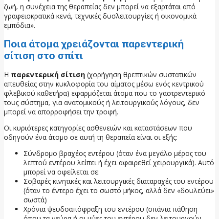
ζωή, η συνέχεια της θεραπείας δεν μπορεί να εξαρτάται από
γραφειοκρατικά κενά, τεχνικές δυσλειτουργίες ή οικονομικά
εμπόδια».
Ποια άτομα χρειάζονται παρεντερική
σίτιση στο σπίτι
Η
παρεντερική σίτιση
(χορήγηση θρεπτικών συστατικών
απευθείας στην κυκλοφορία του αίματος μέσω ενός κεντρικού
φλεβικού καθετήρα) εφαρμόζεται άτομα που το γαστρεντερικό
τους σύστημα, για ανατομικούς ή λειτουργικούς λόγους, δεν
μπορεί να απορροφήσει την τροφή.
Οι κυριότερες κατηγορίες ασθενειών και καταστάσεων που
οδηγούν ένα άτομο σε αυτή τη θεραπεία είναι οι εξής:
Σύνδρομο βραχέος εντέρου (όταν ένα μεγάλο μέρος του
λεπτού εντέρου λείπει ή έχει αφαιρεθεί χειρουργικά). Αυτό
μπορεί να οφείλεται σε:
Σοβαρές κινητικές και λειτουργικές διαταραχές του εντέρου
(όταν το έντερο έχει το σωστό μήκος, αλλά δεν «δουλεύει»
σωστά)
Χρόνια ψευδοαπόφραξη του εντέρου (σπάνια πάθηση
όπου τα νεύρα ή οι μύες του εντέρου δεν λειτουργούν,