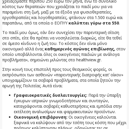
χρειαζόμαστε περίπου 250 ευρώ τον μήνα, ενώ το συνολικό
κόστος των θεραπειών που χρειάζεται το παιδί μου για να
παραμείνει στη ζωή, μαζί με τα έξοδα για φυσιοθεραπείες,
εργοθεραπείες και λογοθεραπείες, φτάνουν στα 1.500 ευρώ και
παραπάνω, από τα οποία ο ΕΟΠΥΥ
καλύπτει γύρω στα 550
.
Το παιδί μου όμως, εάν δεν συνεχίσει την παρεντερική σίτιση
στο σπίτι, είτε θα πρέπει να νοσηλεύεται διαρκώς, είτε θα τεθεί
σε άμεσο κίνδυνο η ζωή του. Το κόστος δεν είναι μόνο
οικονομικό αλλά ένας
καθημερινός αγώνας επιβίωσης,
στον
οποίο υποβάλλονται όλες οι οικογένειες παιδιών με ανάλογα
προβλήματα», σημειώνει μιλώντας στο healthview.gr.
Στην κοινή τους επιστολή προς τους θεσμικούς φορείς, οι
εκπρόσωποι των ασθενών «παρεντερικής διατροφής κατ’ οίκον»
υπογραμμίζουν τα σοβαρά προβλήματα, στα οποία ζητούν την
αρωγή της Πολιτείας. Αυτά είναι:
Γραφειοκρατικές δυσλειτουργίες:
Παρά την ύπαρξη
έγκυρων ιατρικών γνωμοδοτήσεων και συνταγών,
καταγράφονται σοβαρές καθυστερήσεις και εμπόδια στην
εκτέλεση αναλωσίμων και φαρμακευτικών προϊόντων.
Οικονομική επιβάρυνση:
Οι οικογένειες καλούνται
ξαφνικά να καλύψουν από την τσέπη τους κόστη που μέχρι
πρότινος καλύπτονταν πλήρως, οδηγώντας τες σε