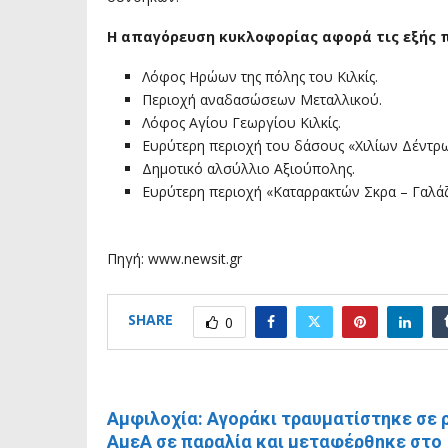
Η απαγόρευση κυκλοφορίας αφορά τις εξής 
Λόφος Ηρώων της πόλης του Κιλκίς.
Περιοχή αναδασώσεων Μεταλλικού.
Λόφος Αγίου Γεωργίου Κιλκίς.
Ευρύτερη περιοχή του δάσους «Χιλίων Δέντρων
Δημοτικό αλσύλλιο Αξιούπολης.
Ευρύτερη περιοχή «Καταρρακτών Σκρα – Γαλάζι
Πηγή: www.newsit.gr
SHARE
0
ΠΡΟΗΓΟΎΜΕΝΗ ΑΝΆΡΤΗΣΗ
Αμφιλοχία: Αγοράκι τραυματίστηκε σε
ΑμεΑ σε παραλία και μεταφέρθηκε στο