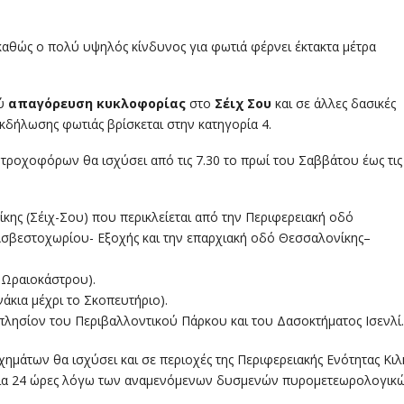
καθώς ο πολύ υψηλός κίνδυνος για φωτιά φέρνει έκτακτα μέτρα
χύ
απαγόρευση κυκλοφορίας
στο
Σέιχ Σου
και σε άλλες δασικές
εκδήλωσης φωτιάς βρίσκεται στην κατηγορία 4.
τροχοφόρων θα ισχύσει από τις 7.30 το πρωί του Σαββάτου έως τις
κης (Σέιχ-Σου) που περικλείεται από την Περιφερειακή οδό
Ασβεστοχωρίου- Εξοχής και την επαρχιακή οδό Θεσσαλονίκης–
 Ωραιοκάστρου).
κια μέχρι το Σκοπευτήριο).
πλησίον του Περιβαλλοντικού Πάρκου και του Δασοκτήματος Ισενλί.
άτων θα ισχύσει και σε περιοχές της Περιφερειακής Ενότητας Κιλκ
αι για 24 ώρες λόγω των αναμενόμενων δυσμενών πυρομετεωρολογικ