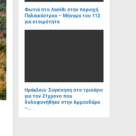
Φωτιά στο Λασίθι στην περιοχή
Παλαικάστρου – Μήνυμα του 112
για ετοιμότητα
Ηράκλειο: Συγκίνηση στο τρισάγιο
για τον 21χρονο που
δολοφονήθηκε στην Αμμουδάρα
–...