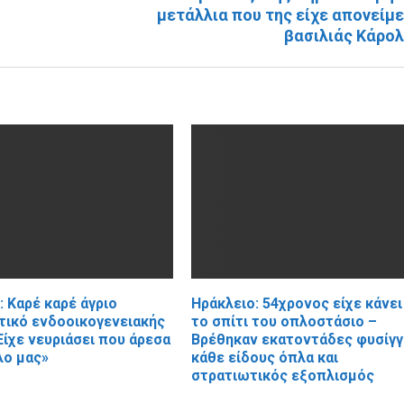
μετάλλια που της είχε απονείμε
βασιλιάς Κάρο
 Καρέ καρέ άγριο
Ηράκλειο: 54χρονος είχε κάνει
τικό ενδοοικογενειακής
το σπίτι του οπλοστάσιο –
Είχε νευριάσει που άρεσα
Βρέθηκαν εκατοντάδες φυσίγγ
λο μας»
κάθε είδους όπλα και
στρατιωτικός εξοπλισμός