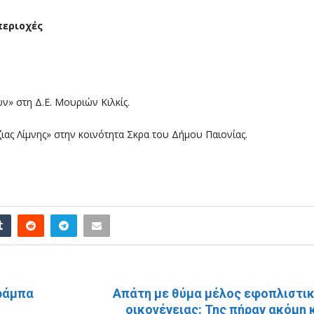
περιοχές
» στη Δ.Ε. Μουριών Κιλκίς.
ας Λίμνης» στην κοινότητα Σκρα του Δήμου Παιονίας.
ΕΠΌΜΕΝΗ ΑΝΆΡΤΗ
 ράμπα
Απάτη με θύμα μέλος εφοπλιστι
οικογένειας: Της πήραν ακόμη 