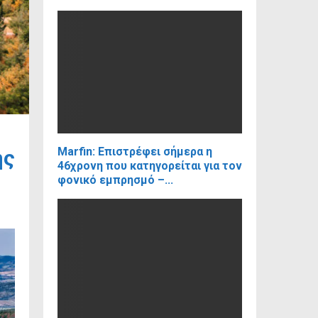
Marfin: Επιστρέφει σήμερα η
ης
46χρονη που κατηγορείται για τον
φονικό εμπρησμό –...