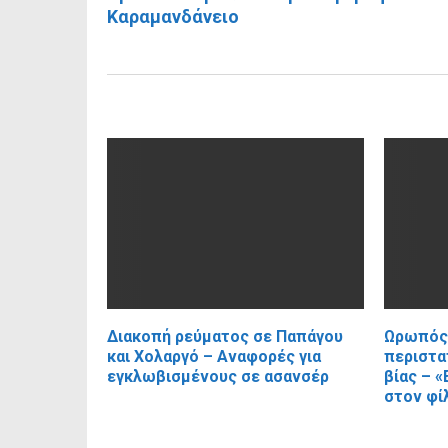
Καραμανδάνειο
RELATED POSTS
Διακοπή ρεύματος σε Παπάγου
Ωρωπός:
και Χολαργό – Αναφορές για
περιστα
εγκλωβισμένους σε ασανσέρ
βίας – «
στον φί