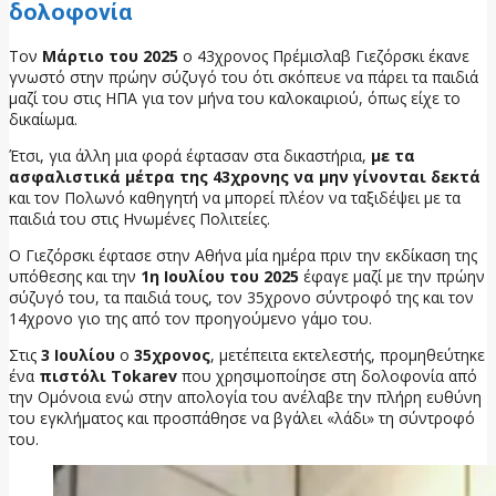
δολοφονία
Τον
Μάρτιο του 2025
ο 43χρονος Πρέμισλαβ Γιεζόρσκι έκανε
γνωστό στην πρώην σύζυγό του ότι σκόπευε να πάρει τα παιδιά
μαζί του στις ΗΠΑ για τον μήνα του καλοκαιριού, όπως είχε το
δικαίωμα.
Έτσι, για άλλη μια φορά έφτασαν στα δικαστήρια,
με τα
ασφαλιστικά μέτρα της 43χρονης να μην γίνονται δεκτά
και τον Πολωνό καθηγητή να μπορεί πλέον να ταξιδέψει με τα
παιδιά του στις Ηνωμένες Πολιτείες.
Ο Γιεζόρσκι έφτασε στην Αθήνα μία ημέρα πριν την εκδίκαση της
υπόθεσης και την
1η Ιουλίου του 2025
έφαγε μαζί με την πρώην
σύζυγό του, τα παιδιά τους, τον 35χρονο σύντροφό της και τον
14χρονο γιο της από τον προηγούμενο γάμο του.
Στις
3 Ιουλίου
ο
35χρονος
, μετέπειτα εκτελεστής, προμηθεύτηκε
ένα
πιστόλι Tokarev
που χρησιμοποίησε στη δολοφονία από
την Ομόνοια ενώ στην απολογία του ανέλαβε την πλήρη ευθύνη
του εγκλήματος και προσπάθησε να βγάλει «λάδι» τη σύντροφό
του.