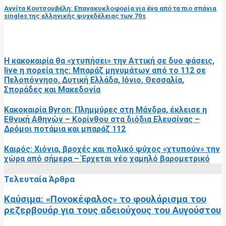
Αννίτα Κουτσουβέλη: Επανακυκλοφορία για ένα από τα πιο σπάνια
singles της ελληνικής ψυχεδέλειας των 70s
RELATED POSTS
Η κακοκαιρία θα «χτυπήσει» την Αττική σε δυο φάσεις,
live η πορεία της: Μπαράζ μηνυμάτων από το 112 σε
Πελοπόννησο, Δυτική Ελλάδα, Ιόνιο, Θεσσαλία,
Σποράδες και Μακεδονία
Κακοκαιρία Byron: Πλημμύρες στη Μάνδρα, έκλεισε η
Εθνική Αθηνών – Κορίνθου στα διόδια Ελευσίνας –
Δρόμοι ποτάμια και μπαράζ 112
Καιρός: Χιόνια, βροχές και πολικό ψύχος «χτυπούν» την
χώρα από σήμερα – Έρχεται νέο χαμηλό βαρομετρικό
Τελευταία Άρθρα
Καύσιμα: «Πονοκέφαλος» το φουλάρισμα του
ρεζερβουάρ για τους αδειούχους του Αυγούστου