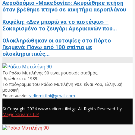
Αεροδρόμιο «Μακεδονία»: Ακυρώθηκε πτήση
όταν βρέθηκε πτηνό σε κινητήρα αεροπλάνου
Κυψέλη: «Δεν μπορώ να το πιστέψω» –
Σοκαρισμένο το ζευγάρι Αμερικανών που...
Ολοκληρώθηκαν οι αυτοψίες στο Πόρτο
Γερμενό: Πάνω από 100 σπίτια με
ολοκληρωτικές...
Το Ράδιο Μυτιλήνης 90 είναι μουσικός σταθμός.
Ιδρύθηκε το 1989.
Το πρόγραμμα του Ράδιο Μυτιλήνη 90.0 είναι Pop, Ελληνική
μουσική.
Επικοινωνία:
radiomitilini@gmail.com
Facebook
© Copyright 2024 www.radiomitilini.gr. All Rights Reserved. by
Magic Streams L.P
Facebook