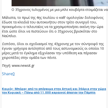
Ο 35χρονος τυλιγμένος με μια μπλε κουβέρτα ετοιμάζεται να
Μάλιστα, το πρωί της 4ης Ιουλίου ο καθ’ ομολογίαν δολοφόνος
έδωσε τα κλειδιά του αυτοκινήτου στον τρίτο συνεργό του,
προκειμένου ο τελευταίος να τα χρησιμοποιήσει εκείνη την ώρα
έτσι ώστε όλοι να πιστεύουν ότι ο 35χρονος βρισκόταν στο
Ναύπλιο.
Ωστόσο, όλοι οι σχεδιασμοί της 43χρονης με τον σύντροφό της
έγιναν γρήγορα αντιληπτοί από τους αστυνομικούς οι οποίοι 10
μέρες μετά το έγκλημα εξιχνίασαν την υπόθεση και πέρασαν
χειροπέδες στην ομάδα των πέντε.
Πηγή: www.newsit.gr
Share
0
προηγούμενη ανάρτηση
Καιρός: Μπόρες από το απόγευμα στην Αττική και 36άρια στην χώρα
την Κυριακή – Πάνω από 11.000 κεραυνοί έπεσαν την Πέμπτη
επόμενη ανάρτηση