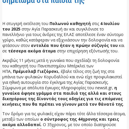
σημείωμα στα παιδιά της
5 Ιουνίου, 2026
Η στυγερή εκτέλεση του
Πολωνού καθηγητή
στις
4 Ιουλίου
του 2025
στην Αγία Παρασκευή αν και συγκλόνισε το
πανελλήνιο για τους άνδρες της ΕΛ.ΑΣ αποτέλεσε έναν σύντομο
γρίφο, καθώς κατάφεραν να εξιχνιάσουν την δολοφονία και να
φτάσουν στον
εντολέα που ήταν η πρώην σύζυγός του
και
σε
τέσσερα ακόμα άτομα
στην επιχείρηση εξόντωσής του.
Ακριβώς 11 μήνες μετά η γυναίκα που σχεδίαζε τη δολοφονία
του καθηγητή του Πανεπιστημίου Μπέρκλεϊ των
ΗΠΑ,
Πρέμισλαβ Γιεζόρσκι
, έβαλε τέλος στη ζωή της στα
μπάνια των φυλακών Κορυδαλλού και ενώ είχε προφυλακιστεί
για ηθική αυτουργία στο έγκλημα της Αγίας Παρασκευής.
Σύμφωνα με απόλυτα έγκυρες πληροφορίες του newsit.gr,
η
γυναίκα άφησε γράμμα στα παιδιά της αλλά και στους
δικηγόρους της δίνοντάς τους οδηγίες για τις επόμενες
κινήσεις που θα πρέπει να γίνουν μετά τον θάνατό της
.
Τον δρόμο για τις φυλακές είχαν πάρει τότε άλλα τέσσερα άτομα,
μεταξύ των οποίων
ο σύντροφος της 44χρονης και τρεις
ακόμα αλλοδαποί
. Ο 35χρονος, με τον οποίο διατηρούσε