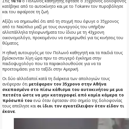
Στις
16:10
ο Πολωνός καθηγητής έφτασε ο 35χρονος δολοφόνος
κατέβηκε από το αυτοκίνητο και με το Tokarev τον πυροβόλησε
και του αφαίρεσε τη ζωή.
Αξίζει να σημειωθεί ότι από τη στιγμή που έφυγε ο 35χρονος
από το Ναύπλιο μαζί με τους συνεργούς του υπήρξαν
αλλεπάλληλα τηλεφωνήματα του ίδιου με τη 43χρονη
οικονομολόγο, προκειμένου να ενημερωθεί για τις κινήσεις του
θύματος.
Η ηθική αυτουργός με τον Πολωνό καθηγητή και τα παιδιά τους
βρίσκονταν λίγη ώρα πριν το στυγερό έγκλημα στην
παιδοψυχολόγο που τα παρακολουθούσε για να τα
προετοιμάσει για το ταξίδι στην Αμερική.
Οι δύο αλλοδαποί κατά τη διάρκεια των απολογιών τους
ανέφεραν ότι
μετέφεραν τον 35χρονο στην Αθήνα
σκεπασμένο στο πίσω κάθισμα του αυτοκινήτου με μια
πετσέτα ώστε να μην καταγραφεί από καμία κάμερα το
πρόσωπό του
ενώ όταν έφτασαν στο σημείο της δολοφονίας
τους απείλησε και
οι ίδιοι τον εγκατέλειψαν όταν είδαν τι
έκανε
.