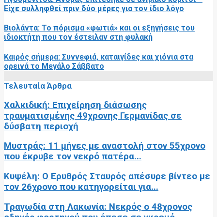
Είχε συλληφθεί πριν δύο μέρες για τον ίδιο λόγο
Βιολάντα: Το πόρισμα «φωτιά» και οι εξηγήσεις του
ιδιοκτήτη που τον έστειλαν στη φυλακή
Καιρός σήμερα: Συννεφιά, καταιγίδες και χιόνια στα
ορεινά το Μεγάλο Σάββατο
Τελευταία Άρθρα
Χαλκιδική: Επιχείρηση διάσωσης
τραυματισμένης 49χρονης Γερμανίδας σε
δύσβατη περιοχή
Μυστράς: 11 μήνες με αναστολή στον 55χρονο
που έκρυβε τον νεκρό πατέρα...
Κυψέλη: Ο Ερυθρός Σταυρός απέσυρε βίντεο με
τον 26χρονο που κατηγορείται για...
Τραγωδία στη Λακωνία: Νεκρός ο 48χρονος