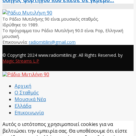
οδηγός φορτηγού που έπεσε σε γκρεμό...
Το Ράδιο Μυτιλήνης 90 είναι μουσικός σταθμός.
Ιδρύθηκε το 1989.
Το πρόγραμμα του Ράδιο Μυτιλήνη 90.0 είναι Pop, Ελληνική
μουσική.
Επικοινωνία:
radiomitilini@gmail.com
Facebook
© Copyright 2024 www.radiomitilini.gr. All Rights Reserved. by
Magic Streams L.P
Facebook
Αρχική
Ο Σταθμός
Μουσικά Νέα
Ελλάδα
Επικοινωνία
Αυτός ο ιστότοπος χρησιμοποιεί cookies για να
βελτιώσει την εμπειρία σας. Θα υποθέσουμε ότι είστε