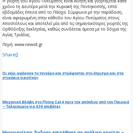
Η γιορτή του Αγίου Πνεύματος είναι κινητή και γιορτάζεται κάθε
χρόνο τη Δευτέρα μετά την Κυριακή της Πεντηκοστής, επτά
εβδομάδες έπειτα από το Πάσχα. Σύμφωνα με την παράδοση,
είναι αφιερωμένη στην κάθοδο του Αγίου Πνεύματος στους
Αποστόλους και αποτελεί μία από τις σημαντικότερες γιορτές της
Ορθόδοξης Εκκλησίας, καθώς συνδέεται άμεσα με το δόγμα της
Αγίας Τριάδας.
Πηγή: www.newsit.gr
Share
0
προηγούμενη ανάρτηση
Οι νέοι αφήνουν το τσιγάρο και στρέφονται στο άτμισμα και στα
στικάκια νικοτίνης
επόμενη ανάρτηση
Μηχανική βλάβη στο Flying Cat 4 πριν τον απόπλου από τον Πειραιά
– Ταλαιπωρία για 436 επιβάτες
RELATED POSTS
Ηγουμενίτσα: Άνδρας επιτέθηκε σε ανήλικο κορίτσι –