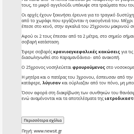
τους, το μικρό αγγελούδι υπέκυψε στα τραύματα που το
Οι αρχές έχουν ξεκινήσει έρευνα για το τραγικό δυστύχ
από το χωράφι που εργάζονταν η οικογένειά του. Μέχρι 
έπεσε στο κενό, στην αγκαλιά του 25χρονου μακρινού συ
Αφού οι 2 τους έπεσαν από τα 2 μέτρα, στο σημείο σήμ
σοβαρή κατάσταση.
Έφερε σοβαρές
κρανιοεγκεφαλικές κακώσεις
για τι
διασωληνωθεί στο Καραμανδάνειο- από ανακοπή.
Ο 25χρονος νοσηλεύεται
φρουρούμενος
στο νοσοκομεί
Η μητέρα και ο πατέρας του 3χρονου, έσπευσαν από την 
κατάφερε,
λύγισαν
και ούρλιαζαν από τον πόνο, μη μπ
Όσον αφορά στη διακρίβωση των συνθηκών του θανάσιμου
ενώ αναμένονται και τα αποτελέσματα της
ιατροδικαστ
Περισσότερα σχόλια
Πηγή: www.newsit.gr