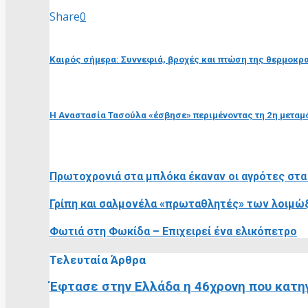
Share
0
προηγούμενη ανάρτηση
Καιρός σήμερα: Συννεφιά, βροχές και πτώση της θερμοκρ
επόμενη ανάρτηση
Η Αναστασία Τασούλα «έσβησε» περιμένοντας τη 2η μεταμό
RELATED POSTS
Πρωτοχρονιά στα μπλόκα έκαναν οι αγρότες στα
Γρίπη και σαλμονέλα «πρωταθλητές» των λοιμώξ
Φωτιά στη Φωκίδα – Επιχειρεί ένα ελικόπετρο
Τελευταία Άρθρα
Έφτασε στην Ελλάδα η 46χρονη που κατηγ