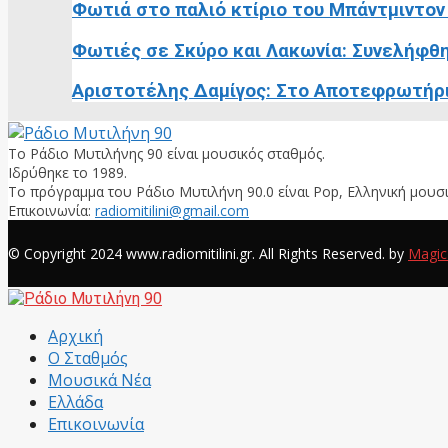
Φωτιά στο παλιό κτίριο του Μπάντμιντον 
Φωτιές σε Σκύρο και Λακωνία: Συνελήφθη
Αριστοτέλης Δαμίγος: Στο Αποτεφρωτήριο
Το Ράδιο Μυτιλήνης 90 είναι μουσικός σταθμός.
Ιδρύθηκε το 1989.
Το πρόγραμμα του Ράδιο Μυτιλήνη 90.0 είναι Pop, Ελληνική μουσι
Επικοινωνία:
radiomitilini@gmail.com
Facebook
© Copyright 2024 www.radiomitilini.gr. All Rights Reserved. by
Magic
Facebook
Αρχική
Ο Σταθμός
Μουσικά Νέα
Ελλάδα
Επικοινωνία