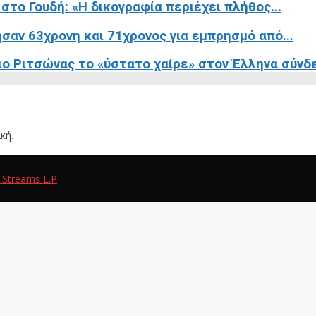
στο Γουδή: «Η δικογραφία περιέχει πλήθος...
σαν 63χρονη και 71χρονος για εμπρησμό από...
 Ριτσώνας το «ύστατο χαίρε» στον Έλληνα σύνδε
κή.
 Streams L.P