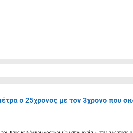
 μέτρα ο 25χρονος με τον 3χρονο που 
ί του Καραμανδάνειου νοσοκομείου στην Αχαΐα, ώστε να κρατήσουν τ