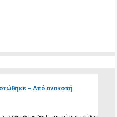
σκοτώθηκε – Από ανακοπή
ο 3χρονο παιδί στη ζωή. Παρά τις τιτάνιες προσπάθειές