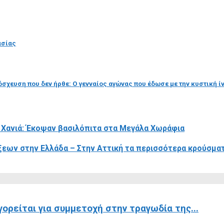
ασίας
σχευση που δεν ήρθε: Ο γενναίος αγώνας που έδωσε με την κυστική 
 Χανιά: Έκοψαν βασιλόπιτα στα Μεγάλα Χωράφια
εων στην Ελλάδα – Στην Αττική τα περισσότερα κρούσμα
ορείται για συμμετοχή στην τραγωδία της...