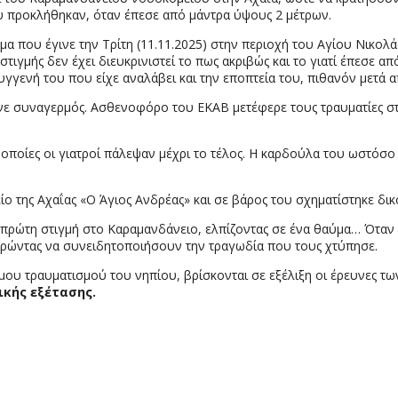
υ προκλήθηκαν, όταν έπεσε από μάντρα ύψους 2 μέτρων.
ημα που έγινε την Τρίτη (11.11.2025) στην περιοχή του Αγίου Νικο
στιγμής δεν έχει διευκρινιστεί το πως ακριβώς και το γιατί έπεσε 
γγενή του που είχε αναλάβει και την εποπτεία του, πιθανόν μετά α
ανε συναγερμός. Ασθενοφόρο του ΕΚΑΒ μετέφερε τους τραυματίες στ
ς οποίες οι γιατροί πάλεψαν μέχρι το τέλος. Η καρδούλα του ωστόσο
ο της Αχαΐας «Ο Άγιος Ανδρέας» και σε βάρος του σχηματίστηκε δι
πρώτη στιγμή στο Καραμανδάνειο, ελπίζοντας σε ένα θαύμα… Όταν ο
ορώντας να συνειδητοποιήσουν την τραγωδία που τους χτύπησε.
 τραυματισμού του νηπίου, βρίσκονται σε εξέλιξη οι έρευνες των
ικής εξέτασης.