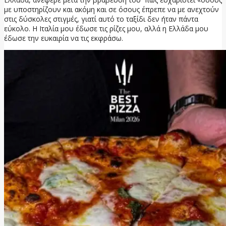
με υποστηρίζουν και ακόμη και σε όσους έπρεπε να με ανεχτούν
στις δύσκολες στιγμές, γιατί αυτό το ταξίδι δεν ήταν πάντα
εύκολο. Η Ιταλία μου έδωσε τις ρίζες μου, αλλά η Ελλάδα μου
έδωσε την ευκαιρία να τις εκφράσω.