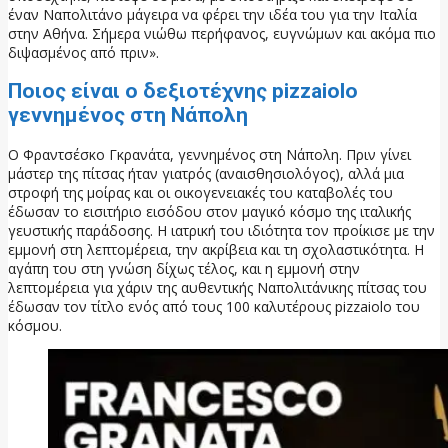
έναν Ναπολιτάνο μάγειρα να φέρει την ιδέα του για την Ιταλία
στην Αθήνα. Σήμερα νιώθω περήφανος, ευγνώμων και ακόμα πιο
διψασμένος από πριν».
Ποιος είναι ο δεξιοτέχνης pizzaiolo
γεννημένος στη Νάπολη
Ο Φραντσέσκο Γκρανάτα, γεννημένος στη Νάπολη. Πριν γίνει
μάστερ της πίτσας ήταν γιατρός (αναισθησιολόγος), αλλά μια
στροφή της μοίρας και οι οικογενειακές του καταβολές του
έδωσαν το εισιτήριο εισόδου στον μαγικό κόσμο της ιταλικής
γευστικής παράδοσης. Η ιατρική του ιδιότητα τον προίκισε με την
εμμονή στη λεπτομέρεια, την ακρίβεια και τη σχολαστικότητα. Η
αγάπη του στη γνώση δίχως τέλος, και η εμμονή στην
λεπτομέρεια για χάριν της αυθεντικής Ναπολιτάνικης πίτσας του
έδωσαν τον τίτλο ενός από τους 100 καλυτέρους pizzaiolo του
κόσμου.