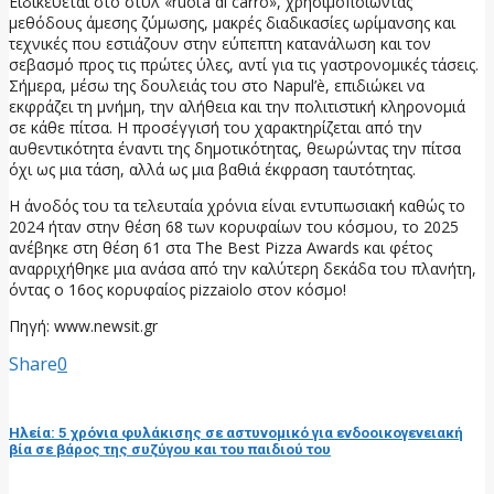
Ειδικεύεται στο στυλ «ruota di carro», χρησιμοποιώντας
μεθόδους άμεσης ζύμωσης, μακρές διαδικασίες ωρίμανσης και
τεχνικές που εστιάζουν στην εύπεπτη κατανάλωση και τον
σεβασμό προς τις πρώτες ύλες, αντί για τις γαστρονομικές τάσεις.
Σήμερα, μέσω της δουλειάς του στο Napul’è, επιδιώκει να
εκφράζει τη μνήμη, την αλήθεια και την πολιτιστική κληρονομιά
σε κάθε πίτσα. Η προσέγγισή του χαρακτηρίζεται από την
αυθεντικότητα έναντι της δημοτικότητας, θεωρώντας την πίτσα
όχι ως μια τάση, αλλά ως μια βαθιά έκφραση ταυτότητας.
H άνοδός του τα τελευταία χρόνια είναι εντυπωσιακή καθώς το
2024 ήταν στην θέση 68 των κορυφαίων του κόσμου, το 2025
ανέβηκε στη θέση 61 στα The Best Pizza Awards και φέτος
αναρριχήθηκε μια ανάσα από την καλύτερη δεκάδα του πλανήτη,
όντας ο 16ος κορυφαίος pizzaiolo στον κόσμο!
Πηγή: www.newsit.gr
Share
0
προηγούμενη ανάρτηση
Ηλεία: 5 χρόνια φυλάκισης σε αστυνομικό για ενδοοικογενειακή
βία σε βάρος της συζύγου και του παιδιού του