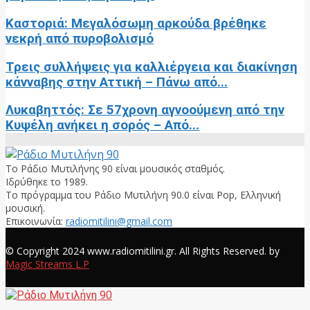
Καστοριά: Μεγαλόσωμη αρκούδα βρέθηκε
νεκρή από πυροβολισμό
Τρεις συλλήψεις για καλλιέργεια και διακίνηση
κάνναβης στην Αττική – Πάνω από...
Λυκαβηττός: Σε 57χρονη αγνοούμενη από την
Κυψέλη ανήκει η σορός – Από...
Το Ράδιο Μυτιλήνης 90 είναι μουσικός σταθμός.
Ιδρύθηκε το 1989.
Το πρόγραμμα του Ράδιο Μυτιλήνη 90.0 είναι Pop, Ελληνική
μουσική.
Επικοινωνία:
radiomitilini@gmail.com
Facebook
© Copyright 2024 www.radiomitilini.gr. All Rights Reserved. by
Magic Streams L.P
Facebook