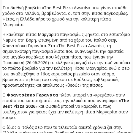
Στα διεθνή βραβεία «The Best Pizza Awards» που γίνονται κάθε
χρόνο στο Μιλάνο, βραβεύονται οι τοπ στην πίτσα παγκοσμίως.
Φέτος, η Ελλάδα πήρε το χρυσό για την καλύτερη πίτσα
Μαργαρίτα.
Η καλύτερη πίτσα Μαργαρίτα παγκοσμίως ψήνεται στο εστιατόριο
Napul’e στη Βάρη, φτιαγμένη από τα χέρια του Ιταλού σεφ,
Φραντσέσκο Γκρανάτα. Στα «The Best Pizza Awards», τη
σημαντικότερη παγκόσμια λίστα που αναγνωρίζει την αριστεία
στο μεγάλο κεφάλαιο που λέγεται πίτσα, που έγιναν την
Παρασκευή (26.06.2026) το ελληνικό μαγαζί είχε την τιμή να πάρει
το πρώτο βραβείο για την καλύτερη Πίτσα Μαργαρίτα, ενώ ο σεφ
του αναδείχθηκε ο 16ος κορυφαίος pizzaiolo στον κόσμο,
βρίσκοντας τη θέση του ανάμεσα σε θρύλους, εμβληματικές
προσωπικότητες και απόλυτους «θεούς» της πίτσας.
Ο
Φραντσέσκο Γκρανάτα
πλέον μπορεί να «κρεμάσει» στην
είσοδο του καταστήματός του, την πλακέτα που αναγράφει «
The
Best Pizza 2026
» και φυσικά μπορεί να καμαρώνει πως
τουλάχιστον για φέτος έχει την καλύτερη πίτσα Μαργαρίτα στον
κόσμο.
Ο ίδιος ο Ιταλός σεφ που τα τελευταία αρκετά χρόνια ζει στην
Ελλάδα, ανέφερε μετά την βράβευσή του πως ευχαριστεί «όσους