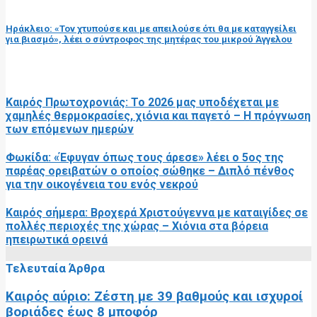
επόμενη ανάρτηση
Ηράκλειο: «Τον χτυπούσε και με απειλούσε ότι θα με καταγγείλει
για βιασμό», λέει ο σύντροφος της μητέρας του μικρού Άγγελου
RELATED POSTS
Καιρός Πρωτοχρονιάς: Το 2026 μας υποδέχεται με
χαμηλές θερμοκρασίες, χιόνια και παγετό – Η πρόγνωση
των επόμενων ημερών
Φωκίδα: «Έφυγαν όπως τους άρεσε» λέει ο 5ος της
παρέας ορειβατών ο οποίος σώθηκε – Διπλό πένθος
για την οικογένεια του ενός νεκρού
Καιρός σήμερα: Βροχερά Χριστούγεννα με καταιγίδες σε
πολλές περιοχές της χώρας – Χιόνια στα βόρεια
ηπειρωτικά ορεινά
Τελευταία Άρθρα
Καιρός αύριο: Ζέστη με 39 βαθμούς και ισχυροί
βοριάδες έως 8 μποφόρ