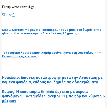
Πηγή: www.newsit.gr
Share
0
προηγούμενη ανάρτηση
Μάρω Κοντού: Με μαχαίρι αποπειράθηκε να μπει στο δωμάτιο της
ηθοποιού στο νοσοκομείο Αττικόν ένας 90χρονος
επόμενη ανάρτηση
Το ιστορικό λουτρό Μπέη Χαμάμ ανοίγει ξανά στη Θεσσαλονίκη –
Εντυπωσιακές εικόνες
RELATED POSTS
Ηράκλειο: Εικόνες καταστροφής μετά την Ανάσταση με
καμένα φανάρια, κάδους και ζημιές σε οδοστρώματα
Καιρός: Η κακοκαιρία Erminio έρχεται με ακραία
φαινόμενα – Καταιγίδες, άνεμοι 11 μποφόρ και κύματα 6
μέτρων