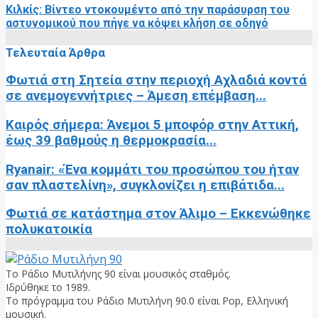
Κιλκίς: Βίντεο ντοκουμέντο από την παράσυρση του
αστυνομικού που πήγε να κόψει κλήση σε οδηγό
Τελευταία Άρθρα
Φωτιά στη Σητεία στην περιοχή Αχλαδιά κοντά
σε ανεμογεννήτριες – Άμεση επέμβαση...
Καιρός σήμερα: Άνεμοι 5 μποφόρ στην Αττική,
έως 39 βαθμούς η θερμοκρασία...
Ryanair: «Ένα κομμάτι του προσώπου του ήταν
σαν πλαστελίνη», συγκλονίζει η επιβάτιδα...
Φωτιά σε κατάστημα στον Άλιμο – Εκκενώθηκε
πολυκατοικία
Το Ράδιο Μυτιλήνης 90 είναι μουσικός σταθμός.
Ιδρύθηκε το 1989.
Το πρόγραμμα του Ράδιο Μυτιλήνη 90.0 είναι Pop, Ελληνική
μουσική.