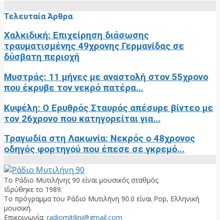
Τελευταία Άρθρα
Χαλκιδική: Επιχείρηση διάσωσης
τραυματισμένης 49χρονης Γερμανίδας σε
δύσβατη περιοχή
Μυστράς: 11 μήνες με αναστολή στον 55χρονο
που έκρυβε τον νεκρό πατέρα...
Κυψέλη: Ο Ερυθρός Σταυρός απέσυρε βίντεο με
τον 26χρονο που κατηγορείται για...
Τραγωδία στη Λακωνία: Νεκρός ο 48χρονος
οδηγός φορτηγού που έπεσε σε γκρεμό...
Το Ράδιο Μυτιλήνης 90 είναι μουσικός σταθμός.
Ιδρύθηκε το 1989.
Το πρόγραμμα του Ράδιο Μυτιλήνη 90.0 είναι Pop, Ελληνική
μουσική.
Επικοινωνία:
radiomitilini@gmail.com