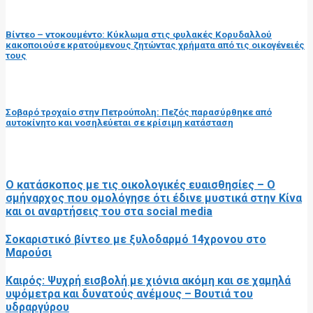
προηγούμενη ανάρτηση
Βίντεο – ντοκουμέντο: Κύκλωμα στις φυλακές Κορυδαλλού
κακοποιούσε κρατούμενους ζητώντας χρήματα από τις οικογένειές
τους
επόμενη ανάρτηση
Σοβαρό τροχαίο στην Πετρούπολη: Πεζός παρασύρθηκε από
αυτοκίνητο και νοσηλεύεται σε κρίσιμη κατάσταση
RELATED POSTS
Ο κατάσκοπος με τις οικολογικές ευαισθησίες – Ο
σμήναρχος που ομολόγησε ότι έδινε μυστικά στην Κίνα
και οι αναρτήσεις του στα social media
Σοκαριστικό βίντεο με ξυλοδαρμό 14χρονου στο
Μαρούσι
Καιρός: Ψυχρή εισβολή με χιόνια ακόμη και σε χαμηλά
υψόμετρα και δυνατούς ανέμους – Βουτιά του
υδραργύρου