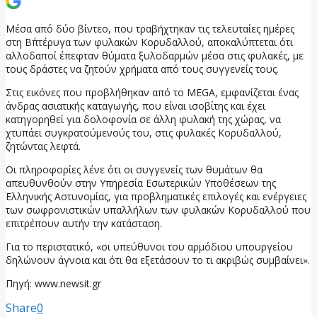
Μέσα από δύο βίντεο, που τραβήχτηκαν τις τελευταίες ημέρες
στη Β΄πτέρυγα των φυλακών Κορυδαλλού, αποκαλύπτεται ότι
αλλοδαποί έπεφταν θύματα ξυλοδαρμών μέσα στις φυλακές, με
τους δράστες να ζητούν χρήματα από τους συγγενείς τους.
Στις εικόνες που προβλήθηκαν από το MEGA, εμφανίζεται ένας
άνδρας ασιατικής καταγωγής, που είναι ισοβίτης και έχει
κατηγορηθεί για δολοφονία σε άλλη φυλακή της χώρας, να
χτυπάει συγκρατούμενούς του, στις φυλακές Κορυδαλλού,
ζητώντας λεφτά.
Οι πληροφορίες λένε ότι οι συγγενείς των θυμάτων θα
απευθυνθούν στην Υπηρεσία Εσωτερικών Υποθέσεων της
Ελληνικής Αστυνομίας, για προβληματικές επιλογές και ενέργειες
των σωφρονιστικών υπαλλήλων των φυλακών Κορυδαλλού που
επιτρέπουν αυτήν την κατάσταση.
Για το περιστατικό, «οι υπεύθυνοι του αρμόδιου υπουργείου
δηλώνουν άγνοια και ότι θα εξετάσουν το τι ακριβώς συμβαίνει».
Πηγή: www.newsit.gr
Share
0