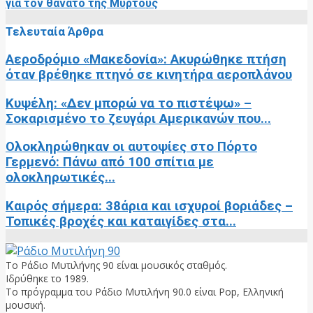
για τον θάνατο της Μυρτούς
Τελευταία Άρθρα
Αεροδρόμιο «Μακεδονία»: Ακυρώθηκε πτήση
όταν βρέθηκε πτηνό σε κινητήρα αεροπλάνου
Κυψέλη: «Δεν μπορώ να το πιστέψω» –
Σοκαρισμένο το ζευγάρι Αμερικανών που...
Ολοκληρώθηκαν οι αυτοψίες στο Πόρτο
Γερμενό: Πάνω από 100 σπίτια με
ολοκληρωτικές...
Καιρός σήμερα: 38άρια και ισχυροί βοριάδες –
Τοπικές βροχές και καταιγίδες στα...
Το Ράδιο Μυτιλήνης 90 είναι μουσικός σταθμός.
Ιδρύθηκε το 1989.
Το πρόγραμμα του Ράδιο Μυτιλήνη 90.0 είναι Pop, Ελληνική
μουσική.