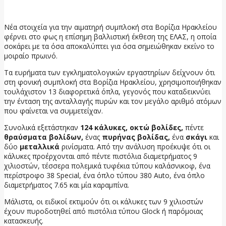
23 Ιουνίου, 2026
Νέα στοιχεία για την αιματηρή συμπλοκή στα Βορίζια Ηρακλείου
φέρνει στο φως η επίσημη βαλλιστική έκθεση της ΕΛΑΣ, η οποία
σοκάρει με τα όσα αποκαλύπτει για όσα σημειώθηκαν εκείνο το
μοιραίο πρωινό.
Τα ευρήματα των εγκληματολογικών εργαστηρίων δείχνουν ότι
στη φονική συμπλοκή στα Βορίζια Ηρακλείου, χρησιμοποιήθηκαν
τουλάχιστον 13 διαφορετικά όπλα, γεγονός που καταδεικνύει
την ένταση της ανταλλαγής πυρών και τον μεγάλο αριθμό ατόμων
που φαίνεται να συμμετείχαν.
Συνολικά εξετάστηκαν
124 κάλυκες, οκτώ βολίδες,
πέντε
θραύσματα βολίδων,
ένας
πυρήνας βολίδας,
ένα
σκάγι
και
δύο
μεταλλικά
ρινίσματα. Από την ανάλυση προέκυψε ότι οι
κάλυκες προέρχονται από πέντε πιστόλια διαμετρήματος 9
χιλιοστών, τέσσερα πολεμικά τυφέκια τύπου καλάσνικοφ, ένα
περίστροφο 38 Special, ένα όπλο τύπου 380 Auto, ένα όπλο
διαμετρήματος 7.65 και μία καραμπίνα.
Μάλιστα, οι ειδικοί εκτιμούν ότι οι κάλυκες των 9 χιλιοστών
έχουν πυροδοτηθεί από πιστόλια τύπου Glock ή παρόμοιας
κατασκευής.