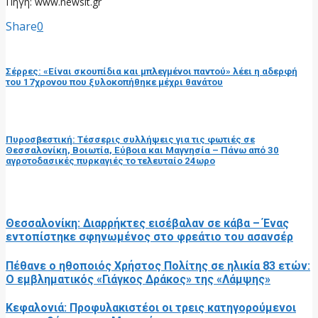
Πηγή: www.newsit.gr
Share
0
προηγούμενη ανάρτηση
Σέρρες: «Είναι σκουπίδια και μπλεγμένοι παντού» λέει η αδερφή
του 17χρονου που ξυλοκοπήθηκε μέχρι θανάτου
επόμενη ανάρτηση
Πυροσβεστική: Τέσσερις συλλήψεις για τις φωτιές σε
Θεσσαλονίκη, Βοιωτία, Εύβοια και Μαγνησία – Πάνω από 30
αγροτοδασικές πυρκαγιές το τελευταίο 24ωρο
RELATED POSTS
Θεσσαλονίκη: Διαρρήκτες εισέβαλαν σε κάβα – Ένας
εντοπίστηκε σφηνωμένος στο φρεάτιο του ασανσέρ
Πέθανε ο ηθοποιός Χρήστος Πολίτης σε ηλικία 83 ετών:
Ο εμβληματικός «Γιάγκος Δράκος» της «Λάμψης»
Κεφαλονιά: Προφυλακιστέοι οι τρεις κατηγορούμενοι