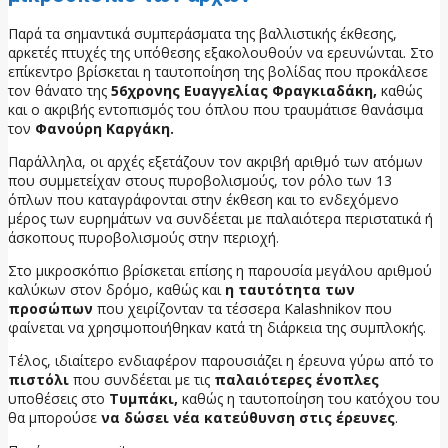
Παρά τα σημαντικά συμπεράσματα της βαλλιστικής έκθεσης,
αρκετές πτυχές της υπόθεσης εξακολουθούν να ερευνώνται. Στο
επίκεντρο βρίσκεται η ταυτοποίηση της βολίδας που προκάλεσε
τον θάνατο της
56χρονης Ευαγγελίας Φραγκιαδάκη,
καθώς
και ο ακριβής εντοπισμός του όπλου που τραυμάτισε θανάσιμα
τον
Φανούρη Καργάκη.
Παράλληλα, οι αρχές εξετάζουν τον ακριβή αριθμό των ατόμων
που συμμετείχαν στους πυροβολισμούς, τον ρόλο των 13
όπλων που καταγράφονται στην έκθεση και το ενδεχόμενο
μέρος των ευρημάτων να συνδέεται με παλαιότερα περιστατικά ή
άσκοπους πυροβολισμούς στην περιοχή.
Στο μικροσκόπιο βρίσκεται επίσης η παρουσία μεγάλου αριθμού
καλύκων στον δρόμο, καθώς και
η ταυτότητα των
προσώπων
που χειρίζονταν τα τέσσερα Kalashnikov που
φαίνεται να χρησιμοποιήθηκαν κατά τη διάρκεια της συμπλοκής.
Τέλος, ιδιαίτερο ενδιαφέρον παρουσιάζει η έρευνα γύρω από το
πιστόλι
που συνδέεται με τις
παλαιότερες ένοπλες
υποθέσεις στο
Τυμπάκι,
καθώς η ταυτοποίηση του κατόχου του
θα μπορούσε
να δώσει νέα κατεύθυνση στις έρευνες
.