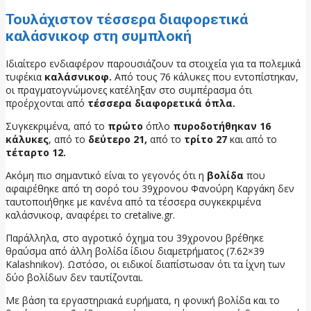
Τουλάχιστον τέσσερα διαφορετικά
καλάσνικοφ στη συμπλοκή
Ιδιαίτερο ενδιαφέρον παρουσιάζουν τα στοιχεία για τα πολεμικά
τυφέκια
καλάσνικοφ.
Από τους 76 κάλυκες που εντοπίστηκαν,
οι πραγματογνώμονες κατέληξαν στο συμπέρασμα ότι
προέρχονται από
τέσσερα διαφορετικά όπλα.
Συγκεκριμένα, από το
πρώτο
όπλο
πυροδοτήθηκαν
16
κάλυκες
, από το
δεύτερο 21,
από το
τρίτο 27
και από το
τέταρτο 12.
Ακόμη πιο σημαντικό είναι το γεγονός ότι η
βολίδα
που
αφαιρέθηκε από τη σορό του 39χρονου Φανούρη Καργάκη δεν
ταυτοποιήθηκε με κανένα από τα τέσσερα συγκεκριμένα
καλάσνικοφ, αναφέρει το cretalive.gr.
Παράλληλα, στο αγροτικό όχημα του 39χρονου βρέθηκε
θραύσμα από άλλη βολίδα ίδιου διαμετρήματος (7.62×39
Kalashnikov). Ωστόσο, οι ειδικοί διαπίστωσαν ότι τα ίχνη των
δύο βολίδων δεν ταυτίζονται.
Με βάση τα εργαστηριακά ευρήματα, η φονική βολίδα και το