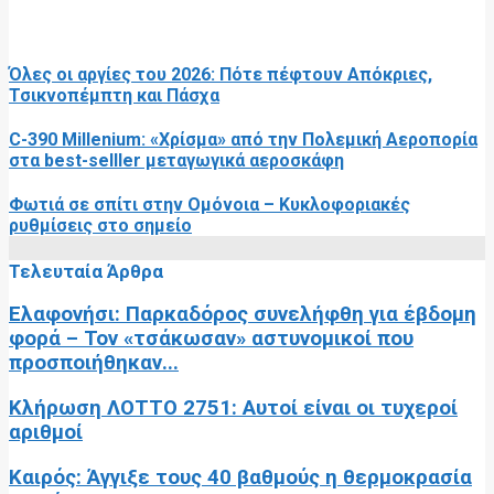
RELATED POSTS
Όλες οι αργίες του 2026: Πότε πέφτουν Απόκριες,
Τσικνοπέμπτη και Πάσχα
C-390 Millenium: «Χρίσμα» από την Πολεμική Αεροπορία
στα best-selller μεταγωγικά αεροσκάφη
Φωτιά σε σπίτι στην Ομόνοια – Κυκλοφοριακές
ρυθμίσεις στο σημείο
Τελευταία Άρθρα
Ελαφονήσι: Παρκαδόρος συνελήφθη για έβδομη
φορά – Τον «τσάκωσαν» αστυνομικοί που
προσποιήθηκαν...
Κλήρωση ΛΟΤΤΟ 2751: Αυτοί είναι οι τυχεροί
αριθμοί
Καιρός: Άγγιξε τους 40 βαθμούς η θερμοκρασία