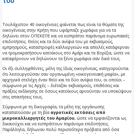
του
19 Μαΐου, 2026
Τουλάχιστον 40 οικογένειες φαίνεται πως είναι τα θύματα της
οικογένειας στην Κρήτη που υφάρπαζε χωράφια για να τα
δηλώνει στον ΟΠΕΚΕΠΕ και να εισπράττει παράνομα ευρωπαϊκές
επιδοτήσεις. Θείος και τα δύο ανίψια του με εκβιασμούς,
εμπρησμούς, καταστροφές καλλιεργειών και απειλές κατάφερναν
να τρομοκρατήσουν κατοίκους στο Αμάρι και τα Βορίζια, ώστε να
καταφέρνουν να δηλώνουν τα ξένα χωράφια σαν δικά τους.
Οι έξι συλληφθέντες, μέλη της ίδιας οικογένειας, κατηγορούνται
ότι λειτουργούσαν σαν οργανωμένη «οικογενειακή μαφία», με
αρχηγικά στελέχη έναν θείο και τα δύο ανίψια του, οι οποίοι –
σύμφωνα με τις Αρχές – διέταζαν εκβιασμούς, επιθέσεις και
πράξεις εκδίκησης σε όσους κατοίκους αρνούνταν να υποκύψουν
στις απαιτήσεις τους.
Σύμφωνα με τη δικογραφία, τα μέλη της οργάνωσης
καταπατούσαν με τη βία
αγροτικές εκτάσεις από
μικροκαλλιεργητές του Αμαρίου
, ώστε να εμφανίζονται ως
δικαιούχοι και να εισπράττουν παράνομα επιδοτήσεις.
Παράλληλα, δήλωναν πολύ περισσότερα πρόβατα από όσα