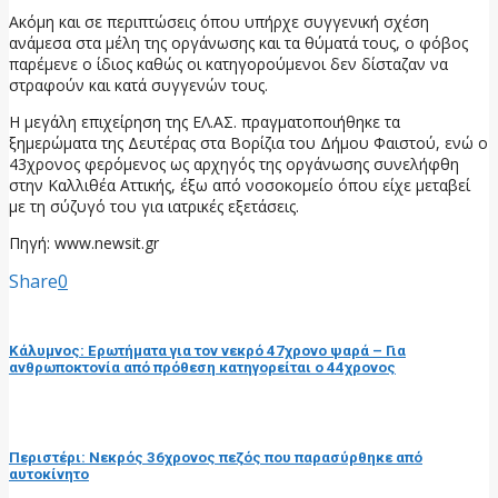
Ακόμη και σε περιπτώσεις όπου υπήρχε συγγενική σχέση
ανάμεσα στα μέλη της οργάνωσης και τα θύματά τους, ο φόβος
παρέμενε ο ίδιος καθώς οι κατηγορούμενοι δεν δίσταζαν να
στραφούν και κατά συγγενών τους.
Η μεγάλη επιχείρηση της ΕΛ.ΑΣ. πραγματοποιήθηκε τα
ξημερώματα της Δευτέρας στα Βορίζια του Δήμου Φαιστού, ενώ ο
43χρονος φερόμενος ως αρχηγός της οργάνωσης συνελήφθη
στην Καλλιθέα Αττικής, έξω από νοσοκομείο όπου είχε μεταβεί
με τη σύζυγό του για ιατρικές εξετάσεις.
Πηγή: www.newsit.gr
Share
0
προηγούμενη ανάρτηση
Κάλυμνος: Ερωτήματα για τον νεκρό 47χρονο ψαρά – Για
ανθρωποκτονία από πρόθεση κατηγορείται ο 44χρονος
επόμενη ανάρτηση
Περιστέρι: Νεκρός 36χρονος πεζός που παρασύρθηκε από
αυτοκίνητο