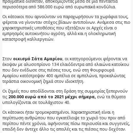
πραγματικά διέθεταν, αποκομίζοντας μέσα σε μία πενταετία
περισσότερα από 586.000 ευρώ από ευρωπαϊκά κονδύλια.
Οι κάτοικοι που αρνούνταν να παραχωρήσουν τα χωράφια τους,
φέρεται να γίνονταν στόχος βίαιων αντιποίνων. Ανάμεσα στις πιο
χαρακτηριστικές υποθέσεις που εξετάζουν οι Αρχές είναι ο
εμπρησμός αυτοκινήτου αγρότη, αλλά και η ολοκληρωτική
καταστροφή καλλιεργειών.
Στον
οικισμό Σάτα Αμαρίου
, οι κατηγορούμενοι φέρονται να
έκοψαν με αλυσοπρίονο 134 ελαιόδεντρα από ελαιώνα κατοίκου
που δεν ενέδωσε στις πιέσεις τους, ενώ στη Φουρφουρά
Αμαρίου κατέστρεψαν 400 αμπέλια σε αμπελώνα, προκαλώντας
τεράστια οικονομική ζημιά στον ιδιοκτήτη.
Οι ζημιές που αποδίδονται στη δράση της συμμορίας ξεπερνούν
τις
200.000 ευρώ από το 2021 μέχρι σήμερα,
ενώ τα θύματα
υπολογίζονται σε τουλάχιστον 40.
Οι κάτοικοι ήταν τρομοκρατημένοι. Χαρακτηριστική είναι η
περίπτωση ανθρώπου που εγκατέλειψε το χωριό του πριν από
περίπου πέντε χρόνια, αφήνοντας πίσω περιουσία και συγγενείς,
επειδή δεν άντεχε άλλο τις απειλές και τις πιέσεις που δεχόταν.