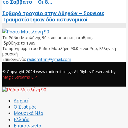
το Σάββατο – Οι 8...
Σοβαρό τροχαίο στην Αθηνών – Σουνίου:
Τραυματίστηκαν δύο αστυνομικοί
Το Ράδιο Μυτιλήνης 90 είναι μουσικός σταθμός.
Ιδρύθηκε το 1989.
Το πρόγραμμα του Ράδιο Μυτιλήνη 90.0 είναι Pop, Ελληνική
μουσική.
Επικοινωνία:
radiomitilini@gmail.com
Facebook
© Copyright 2024 www.radiomitilini.gr. All Rights Reserved. by
Magic Streams L.P
Facebook
Αρχική
Ο Σταθμός
Μουσικά Νέα
Ελλάδα
Επικοινωνία