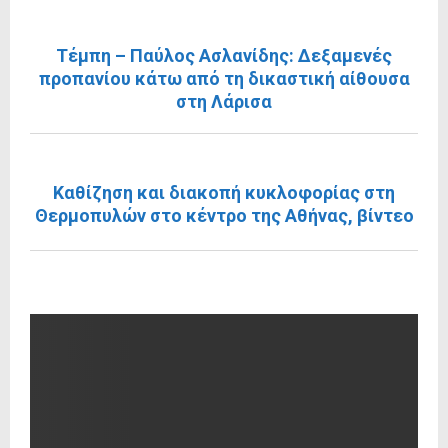
ΠΡΟΗΓΟΎΜΕΝΗ ΑΝΆΡΤΗΣΗ
Τέμπη – Παύλος Ασλανίδης: Δεξαμενές
προπανίου κάτω από τη δικαστική αίθουσα
στη Λάρισα
ΕΠΌΜΕΝΗ ΑΝΆΡΤΗΣΗ
Καθίζηση και διακοπή κυκλοφορίας στη
Θερμοπυλών στο κέντρο της Αθήνας, βίντεο
RELATED POSTS