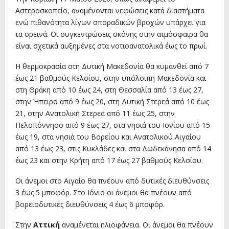
Αστεροσκοπείο, αναμένονται νεφώσεις κατά διαστήματα
ενώ πιθανότητα λίγων σποραδικών βροχών υπάρχει για
τα ορεινά. Οι συγκεντρώσεις σκόνης στην ατμόσφαιρα θα
είναι σχετικά αυξημένες στα νοτιοανατολικά έως το πρωί.
Η θερμοκρασία στη Δυτική Μακεδονία θα κυμανθεί από 7
έως 21 βαθμούς Κελσίου, στην υπόλοιπη Μακεδονία και
στη Θράκη από 10 έως 24, στη Θεσσαλία από 13 έως 27,
στην Ήπειρο από 9 έως 20, στη Δυτική Στερεά από 10 έως
21, στην Ανατολική Στερεά από 11 έως 25, στην
Πελοπόννησο από 9 έως 27, στα νησιά του Ιονίου από 15
έως 19, στα νησιά του Βορείου και Ανατολικού Αιγαίου
από 13 έως 23, στις Κυκλάδες και στα Δωδεκάνησα από 14
έως 23 και στην Κρήτη από 17 έως 27 βαθμούς Κελσίου.
Οι άνεμοι στο Αιγαίο θα πνέουν από δυτικές διευθύνσεις
3 έως 5 μποφόρ. Στο Ιόνιο οι άνεμοι θα πνέουν από
βορειοδυτικές διευθύνσεις 4 έως 6 μποφόρ.
Στην
Αττική
αναμένεται ηλιοφάνεια. Οι άνεμοι θα πνέουν