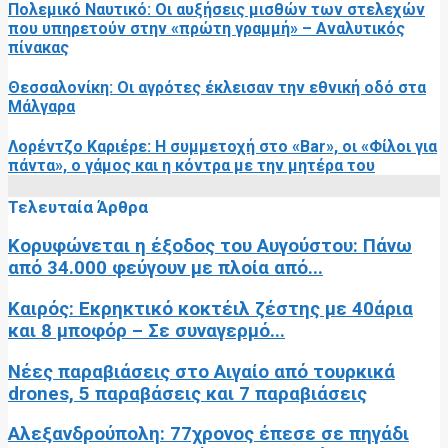
Πολεμικό Ναυτικό: Οι αυξήσεις μισθών των στελεχών
που υπηρετούν στην «πρώτη γραμμή» – Αναλυτικός
πίνακας
Θεσσαλονίκη: Οι αγρότες έκλεισαν την εθνική οδό στα
Μάλγαρα
Λορέντζο Καριέρε: Η συμμετοχή στο «Bar», οι «Φίλοι για
πάντα», ο γάμος και η κόντρα με την μητέρα του
Τελευταία Άρθρα
Κορυφώνεται η έξοδος του Αυγούστου: Πάνω
από 34.000 φεύγουν με πλοία από...
Καιρός: Εκρηκτικό κοκτέιλ ζέστης με 40άρια
και 8 μποφόρ – Σε συναγερμό...
Νέες παραβιάσεις στο Αιγαίο από τουρκικά
drones, 5 παραβάσεις και 7 παραβιάσεις
Αλεξανδρούπολη: 77χρονος έπεσε σε πηγάδι