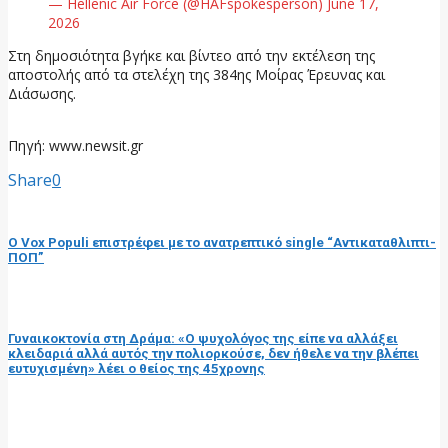
— Hellenic Air Force (@HAFspokesperson) June 17,
2026
Στη δημοσιότητα βγήκε και βίντεο από την εκτέλεση της
αποστολής από τα στελέχη της 384ης Μοίρας Έρευνας και
Διάσωσης.
Πηγή: www.newsit.gr
Share
0
προηγούμενη ανάρτηση
Ο Vox Populi επιστρέφει με το ανατρεπτικό single “Αντικαταθλιπτι-
ΠΟΠ”
επόμενη ανάρτηση
Γυναικοκτονία στη Δράμα: «Ο ψυχολόγος της είπε να αλλάξει
κλειδαριά αλλά αυτός την πολιορκούσε, δεν ήθελε να την βλέπει
ευτυχισμένη» λέει ο θείος της 45χρονης
RELATED POSTS