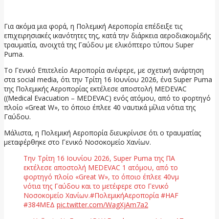
17 Ιουνίου, 2026
Για ακόμα μια φορά, η Πολεμική Αεροπορία επέδειξε τις
επιχειρησιακές ικανότητες της, κατά την διάρκεια αεροδιακομιδής
τραυματία, ανοιχτά της Γαύδου με ελικόπτερο τύπου Super
Puma.
Το Γενικό Επιτελείο Αεροπορία ανέφερε, με σχετική ανάρτηση
στα social media, ότι την Τρίτη 16 Ιουνίου 2026, ένα Super Puma
της Πολεμικής Αεροπορίας εκτέλεσε αποστολή MEDEVAC
((Medical Evacuation – MEDEVAC) ενός ατόμου, από το φορτηγό
πλοίο «Great W», το όποιο έπλεε 40 ναυτικά μίλια νότια της
Γαύδου.
Μάλιστα, η Πολεμική Αεροπορία διευκρίνισε ότι ο τραυματίας
μεταφέρθηκε στο Γενικό Νοσοκομείο Χανίων.
Την Τρίτη 16 Ιουνίου 2026, Super Puma της ΠΑ
εκτέλεσε αποστολή MEDEVAC 1 ατόμου, από το
φορτηγό πλοίο «Great W», το όποιο έπλεε 40νμ
νότια της Γαύδου και το μετέφερε στο Γενικό
Νοσοκομείο Χανίων.#ΠολεμικήΑεροπορία #HAF
#384ΜΕΔ
pic.twitter.com/WagXjAm7a2