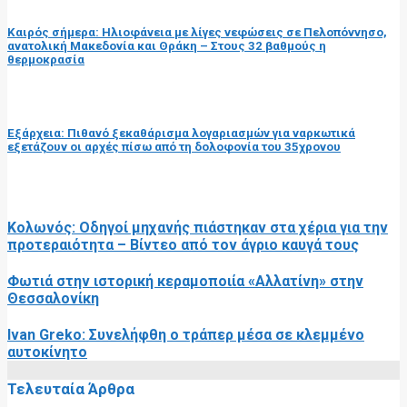
Καιρός σήμερα: Ηλιοφάνεια με λίγες νεφώσεις σε Πελοπόννησο,
ανατολική Μακεδονία και Θράκη – Στους 32 βαθμούς η
θερμοκρασία
επόμενη ανάρτηση
Εξάρχεια: Πιθανό ξεκαθάρισμα λογαριασμών για ναρκωτικά
εξετάζουν οι αρχές πίσω από τη δολοφονία του 35χρονου
RELATED POSTS
Κολωνός: Οδηγοί μηχανής πιάστηκαν στα χέρια για την
προτεραιότητα – Βίντεο από τον άγριο καυγά τους
Φωτιά στην ιστορική κεραμοποιία «Αλλατίνη» στην
Θεσσαλονίκη
Ivan Greko: Συνελήφθη ο τράπερ μέσα σε κλεμμένο
αυτοκίνητο
Τελευταία Άρθρα