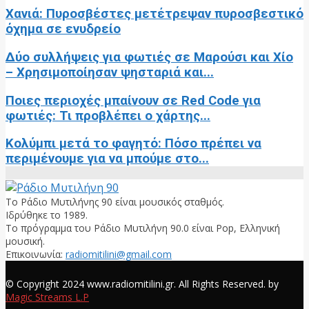
Χανιά: Πυροσβέστες μετέτρεψαν πυροσβεστικό
όχημα σε ενυδρείο
Δύο συλλήψεις για φωτιές σε Μαρούσι και Χίο
– Χρησιμοποίησαν ψησταριά και...
Ποιες περιοχές μπαίνουν σε Red Code για
φωτιές: Τι προβλέπει ο χάρτης...
Κολύμπι μετά το φαγητό: Πόσο πρέπει να
περιμένουμε για να μπούμε στο...
Το Ράδιο Μυτιλήνης 90 είναι μουσικός σταθμός.
Ιδρύθηκε το 1989.
Το πρόγραμμα του Ράδιο Μυτιλήνη 90.0 είναι Pop, Ελληνική
μουσική.
Επικοινωνία:
radiomitilini@gmail.com
Facebook
© Copyright 2024 www.radiomitilini.gr. All Rights Reserved. by
Magic Streams L.P