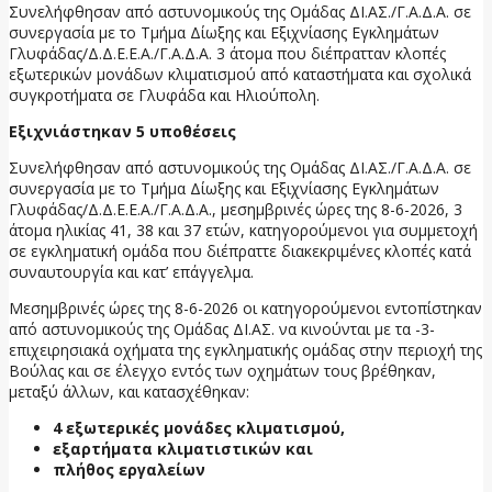
Συνελήφθησαν από αστυνομικούς της Ομάδας ΔΙ.ΑΣ./Γ.Α.Δ.Α. σε
συνεργασία με το Τμήμα Δίωξης και Εξιχνίασης Εγκλημάτων
Γλυφάδας/Δ.Δ.Ε.Ε.Α./Γ.Α.Δ.Α. 3 άτομα που διέπρατταν κλοπές
εξωτερικών μονάδων κλιματισμού από καταστήματα και σχολικά
συγκροτήματα σε Γλυφάδα και Ηλιούπολη.
Εξιχνιάστηκαν 5 υποθέσεις
Συνελήφθησαν από αστυνομικούς της Ομάδας ΔΙ.ΑΣ./Γ.Α.Δ.Α. σε
συνεργασία με το Τμήμα Δίωξης και Εξιχνίασης Εγκλημάτων
Γλυφάδας/Δ.Δ.Ε.Ε.Α./Γ.Α.Δ.Α., μεσημβρινές ώρες της 8-6-2026, 3
άτομα ηλικίας 41, 38 και 37 ετών, κατηγορούμενοι για συμμετοχή
σε εγκληματική ομάδα που διέπραττε διακεκριμένες κλοπές κατά
συναυτουργία και κατ’ επάγγελμα.
Μεσημβρινές ώρες της 8-6-2026 οι κατηγορούμενοι εντοπίστηκαν
από αστυνομικούς της Ομάδας ΔΙ.ΑΣ. να κινούνται με τα -3-
επιχειρησιακά οχήματα της εγκληματικής ομάδας στην περιοχή της
Βούλας και σε έλεγχο εντός των οχημάτων τους βρέθηκαν,
μεταξύ άλλων, και κατασχέθηκαν:
4 εξωτερικές μονάδες κλιματισμού,
εξαρτήματα κλιματιστικών και
πλήθος εργαλείων