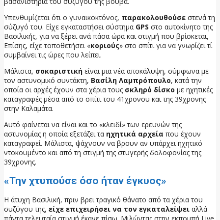
βασανιστήρια του συζύγου της βουβά.
Υπενθυμίζεται ότι ο γυναικοκτόνος,
παρακολουθούσε
στενά τη
σύζυγό του. Είχε εγκαταστήσει σύστημα
GPS
στο αυτοκίνητο της
Βασιλικής, για να ξέρει ανά πάσα ώρα και στιγμή που βρίσκεται,
Επίσης, είχε τοποθετήσει «
κοριούς
» στο σπίτι για να γνωρίζει τί
συμβαίνει τις ώρες που λείπει.
Μάλιστα,
σοκαριστική
είναι μια νέα αποκάλυψη, σύμφωνα με
τον αστυνομικό συντάκτη,
Βασίλη Λαμπρόπουλο
, κατά την
οποία οι αρχές έχουν στα χέρια τους
σκληρό δίσκο
με ηχητικές
καταγραφές μέσα από το σπίτι του 41χρονου και της 39χρονης
στην Καλαμάτα.
Αυτό φαίνεται να είναι και το «κλειδί» των ερευνών της
αστυνομίας η οποία εξετάζει τα
ηχητικά αρχεία
που έχουν
καταγραφεί. Μάλιστα, ψάχνουν να βρουν αν υπάρχει ηχητικό
ντοκουμέντο και από τη στιγμή της στυγερής δολοφονίας της
39χρονης.
«Την χτυπούσε όσο ήταν έγκυος»
Η άτυχη Βασιλική, πριν βρει τραγικό θάνατο από τα χέρια του
συζύγου της,
είχε επιχειρήσει να τον εγκαταλείψει
αλλά
πάντα τελευταία στιγμή έκανε πίσω. Μιλώντας στην εκπομπή Live