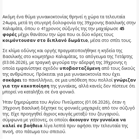
4 Ιουνίου, 2026
Ακόμη ένα θύμα γυναικοκτονίας θρηνεί η χώρα τα τελευταία
24ωρα, μετά τη στυγερή δολοφονία της 39χρονης Βασιλικής στην
Καλαμάτα, όπου ο 41χρονος σύζυγός της την μαχαίρωσε
45
φορές
μέχρι θανάτου την ώρα που οι δύο κόρες τους
κοιμόντουσαν στο διπλανό δωμάτιο
, μέσα στο σπίτι τους.
Σε κλίμα οδύνης και οργής πραγματοποιήθηκε η κηδεία της
Βασιλικής στο κοιμητήριο Καλαμάτας, το απόγευμα της Τετάρτης
(03.06.2026), με τραγική φιγούρα την αδερφή της 39χρονης η
οποία εμφανίστηκε σχεδόν
υποβασταζόμενη
από τους δικούς
της ανθρώπους. Πρόκειται για μια γυναικοκτονία που έχει
σοκάρει
το πανελλήνιο, σε μια υπόθεση που πολλοί
γνώριζαν
για την κακοποίηση
της γυναίκας, αλλά κανείς δεν πίστευε ότι
μπορεί να καταλήξει σε ένα φονικό.
Ήταν ξημερώματα του Αγίου Πνεύματος (01.06.2026), όταν η
39χρονη Βασιλική δέχτηκε τις φονικές μαχαιριές από τον σύζυγό
της. Είχε προηγηθεί άγριος καυγάς μεταξύ του ζευγαριού,
σύμφωνα με γείτονες, οι οποίοι
άκουγαν την γυναίκα να
καλεί σε βοήθεια
λίγα λεπτά πριν αφήσει την τελευταία της
πνοή, στο πάτωμα του σπιτιού.