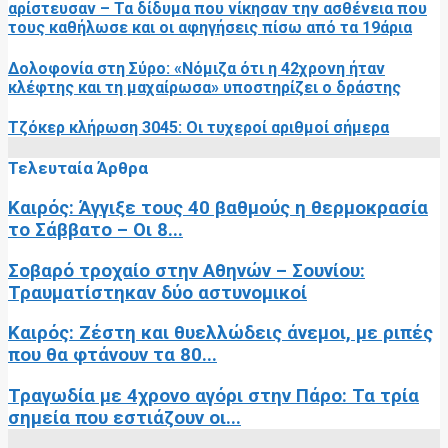
αρίστευσαν – Τα δίδυμα που νίκησαν την ασθένεια που
τους καθήλωσε και οι αφηγήσεις πίσω από τα 19άρια
Δολοφονία στη Σύρο: «Νόμιζα ότι η 42χρονη ήταν
κλέφτης και τη μαχαίρωσα» υποστηρίζει ο δράστης
Τζόκερ κλήρωση 3045: Οι τυχεροί αριθμοί σήμερα
Τελευταία Άρθρα
Καιρός: Άγγιξε τους 40 βαθμούς η θερμοκρασία
το Σάββατο – Οι 8...
Σοβαρό τροχαίο στην Αθηνών – Σουνίου:
Τραυματίστηκαν δύο αστυνομικοί
Καιρός: Ζέστη και θυελλώδεις άνεμοι, με ριπές
που θα φτάνουν τα 80...
Τραγωδία με 4χρονο αγόρι στην Πάρο: Τα τρία
σημεία που εστιάζουν οι...