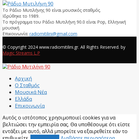
Το Ράδιο Μυτιλήνης 90 είναι μουσικός σταθμός.
Ιδρύθηκε το 1989.
Το πρόγραμμα του Ράδιο Μυτιλήνη 90.0 είναι Pop, Ελληνική
μουσική.
Επικοινωνία:
radiomitilini@gmail.com
Facebook
© Copyright 2024 www.radiomitilini.gr. All Rights Reserved. by
Magic Streams L.P
Facebook
Αρχική
Ο Σταθμός
Μουσικά Νέα
Ελλάδα
Επικοινωνία
Αυτός ο ιστότοπος χρησιμοποιεί cookies για να
βελτιώσει την εμπειρία σας. Θα υποθέσουμε ότι είστε
εντάξει με αυτό, αλλά μπορείτε να εξαιρεθείτε εάν το
επιθυμείτε.
Αποδέχομαι
Διαβάστε περισσότερα