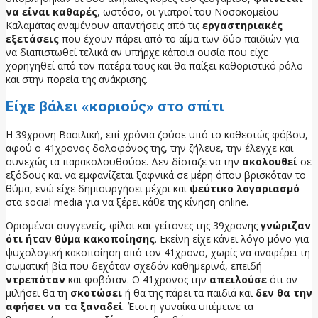
να είναι καθαρές
, ωστόσο, οι γιατροί του Νοσοκομείου
Καλαμάτας αναμένουν απαντήσεις από τις
εργαστηριακές
εξετάσεις
που έχουν πάρει από το αίμα των δύο παιδιών για
να διαπιστωθεί τελικά αν υπήρχε κάποια ουσία που είχε
χορηγηθεί από τον πατέρα τους και θα παίξει καθοριστικό ρόλο
και στην πορεία της ανάκρισης.
Είχε βάλει «κοριούς» στο σπίτι
Η 39χρονη Βασιλική, επί χρόνια ζούσε υπό το καθεστώς φόβου,
αφού ο 41χρονος δολοφόνος της, την ζήλευε, την έλεγχε και
συνεχώς τα παρακολουθούσε. Δεν δίσταζε να την
ακολουθεί
σε
εξόδους και να εμφανίζεται ξαφνικά σε μέρη όπου βρισκόταν το
θύμα, ενώ είχε δημιουργήσει μέχρι και
ψεύτικο λογαριασμό
στα social media για να ξέρει κάθε της κίνηση online.
Ορισμένοι συγγενείς, φίλοι και γείτονες της 39χρονης
γνώριζαν
ότι ήταν θύμα κακοποίησης
. Εκείνη είχε κάνει λόγο μόνο για
ψυχολογική κακοποίηση από τον 41χρονο, χωρίς να αναφέρει τη
σωματική βία που δεχόταν σχεδόν καθημερινά, επειδή
ντρεπόταν
και φοβόταν. Ο 41χρονος την
απειλούσε
ότι αν
μιλήσει θα τη
σκοτώσει
ή θα της πάρει τα παιδιά και
δεν θα την
αφήσει να τα ξαναδεί
. Έτσι η γυναίκα υπέμεινε τα