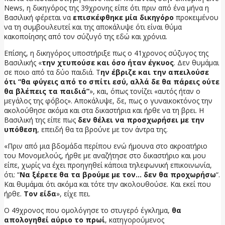
News, η δικηγόρος της 39χρονης είπε ότι πριν από ένα μήνα η
Βασιλική φέρεται να
επισκέφθηκε μία δικηγόρο
προκειμένου
να τη συμβουλευτεί και της αποκάλυψε ότι είναι θύμα
κακοποίησης από τον σύζυγό της εδώ και χρόνια.
Επίσης, η δικηγόρος υποστήριξε πως ο 41χρονος σύζυγος της
Βασιλικής «
την χτυπούσε και όσο ήταν έγκυος
. Δεν θυμάμαι
σε ποιο από τα δύο παιδιά. Τ
ην έβριζε και την απειλούσε
ότι “θα φύγεις από το σπίτι εσύ, αλλά δε θα πάρεις ούτε
θα βλέπεις τα παιδιά”
», και, όπως τονίζει «αυτός ήταν ο
μεγάλος της φόβος». Αποκάλυψε, δε, πως ο γυναικοκτόνος την
ακολούθησε ακόμα και στα δικαστήρια και ήρθε να τη βρει. Η
Βασιλική της είπε πως
δεν θέλει να προσχωρήσει με την
υπόθεση
, επειδή θα τα βρούνε με τον άντρα της.
«Πριν από μια βδομάδα περίπου ενώ ήμουνα στο ακροατήριο
του Μονομελούς, ήρθε με αναζήτησε στο δικαστήριο και μου
είπε, χωρίς να έχει προηγηθεί κάποια τηλεφωνική επικοινωνία,
ότι: “
Να ξέρετε θα τα βρούμε με τον… δεν θα προχωρήσω
“.
Και θυμάμαι ότι ακόμα και τότε την ακολουθούσε. Και εκεί που
ήρθε.
Τον είδα
», είχε πει.
Ο 49χρονος που ομολόγησε το στυγερό έγκλημα,
θα
απολογηθεί αύριο το πρωί
, κατηγορούμενος