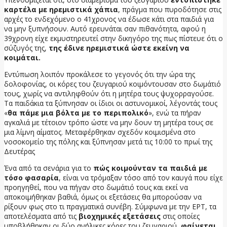
καρτέλα με ηρεμιστικά χάπια
, πράγμα που πυροδότησε στις
αρχές το ενδεχόμενο ο 41χρονος να έδωσε κάτι στα παιδιά για
να μην ξυπνήσουν. Αυτό ερευνάται σαν πιθανότητα, αφού η
39χρονη είχε εκμυστηρευτεί στην δικηγόρο της πως πίστευε ότι ο
σύζυγός της,
της έδινε ηρεμιστικά ώστε εκείνη να
κοιμάται.
Εντύπωση λοιπόν προκάλεσε το γεγονός ότι την ώρα της
δολοφονίας, οι κόρες του ζευγαριού κοιμόντουσαν στο δωμάτιό
τους, χωρίς να αντιληφθούν ότι η μητέρα τους ψυχορραγούσε.
Τα παιδάκια τα ξύπνησαν οι ίδιοι οι αστυνομικοί, λέγοντάς τους
«
θα πάμε μια βόλτα με το περιπολικό
», ενώ τα πήραν
αγκαλιά με τέτοιον τρόπο ώστε να μην δουν τη μητέρα τους σε
μια λίμνη αίματος. Μεταφέρθηκαν σχεδόν κοιμισμένα στο
νοσοκομείο της πόλης και ξύπνησαν μετά τις 10:00 το πρωί της
Δευτέρας
Ένα από τα σενάρια για το
πώς κοιμούνταν τα παιδιά με
τόσο φασαρία
, είναι να τρόμαξαν τόσο από τον καυγά που είχε
προηγηθεί, που να πήγαν στο δωμάτιό τους και εκεί να
αποκοιμήθηκαν βαθιά, όμως οι εξετάσεις θα μπορούσαν να
ρίξουν φως στο τι πραγματικά συνέβη. Σύμφωνα με την ΕΡΤ, τα
αποτελέσματα από τις
βιοχημικές εξετάσεις
στις οποίες
υποβλήθηκαν οι δύο ανήλικες κόρες του ζευγαριού,
φαίνεται