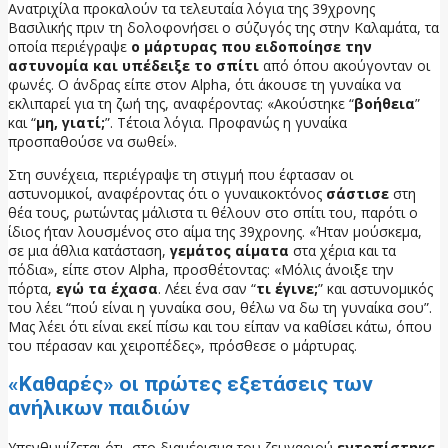
Ανατριχίλα προκαλούν τα τελευταία λόγια της 39χρονης
Βασιλικής πριν τη δολοφονήσει ο σύζυγός της στην Καλαμάτα, τα
οποία περιέγραψε
ο μάρτυρας που ειδοποίησε την
αστυνομία και υπέδειξε το σπίτι
από όπου ακούγονταν οι
φωνές. Ο άνδρας είπε στον Alpha, ότι άκουσε τη γυναίκα να
εκλιπαρεί για τη ζωή της, αναφέροντας: «Ακούστηκε “
βοήθεια
”
και “
μη, γιατί;
”. Τέτοια λόγια. Προφανώς η γυναίκα
προσπαθούσε να σωθεί».
Στη συνέχεια, περιέγραψε τη στιγμή που έφτασαν οι
αστυνομικοί, αναφέροντας ότι ο γυναικοκτόνος
σάστισε
στη
θέα τους, ρωτώντας μάλιστα τι θέλουν στο σπίτι του, παρότι ο
ίδιος ήταν λουσμένος στο αίμα της 39χρονης. «Ήταν μούσκεμα,
σε μια άθλια κατάσταση,
γεμάτος αίματα
στα χέρια και τα
πόδια», είπε στον Alpha, προσθέτοντας: «Μόλις άνοιξε την
πόρτα,
εγώ τα έχασα
. Λέει ένα σαν “
τι έγινε;
” και αστυνομικός
του λέει “πού είναι η γυναίκα σου, θέλω να δω τη γυναίκα σου”.
Μας λέει ότι είναι εκεί πίσω και του είπαν να καθίσει κάτω, όπου
του πέρασαν και χειροπέδες», πρόσθεσε ο μάρτυρας.
«Καθαρές» οι πρώτες εξετάσεις των
ανήλικων παιδιών
Υπενθυμίζεται ότι, στο διαμέρισμα του ζευγαριού
εντοπίστηκε