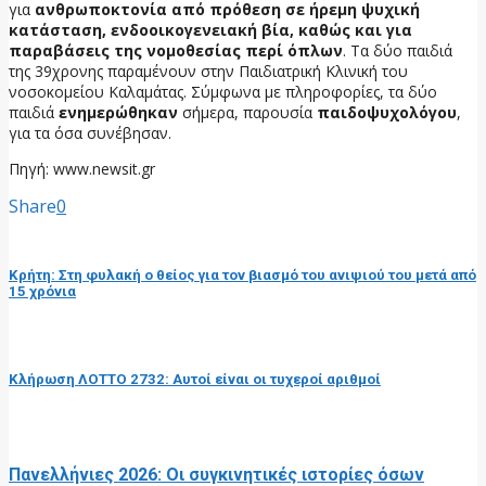
για
ανθρωποκτονία από πρόθεση σε ήρεμη ψυχική
κατάσταση, ενδοοικογενειακή βία, καθώς και για
παραβάσεις της νομοθεσίας περί όπλων
. Τα δύο παιδιά
της 39χρονης παραμένουν στην Παιδιατρική Κλινική του
νοσοκομείου Καλαμάτας. Σύμφωνα με πληροφορίες, τα δύο
παιδιά
ενημερώθηκαν
σήμερα, παρουσία
παιδοψυχολόγου
,
για τα όσα συνέβησαν.
Πηγή: www.newsit.gr
Share
0
προηγούμενη ανάρτηση
Κρήτη: Στη φυλακή ο θείος για τον βιασμό του ανιψιού του μετά από
15 χρόνια
επόμενη ανάρτηση
Κλήρωση ΛΟΤΤΟ 2732: Αυτοί είναι οι τυχεροί αριθμοί
RELATED POSTS
Πανελλήνιες 2026: Οι συγκινητικές ιστορίες όσων