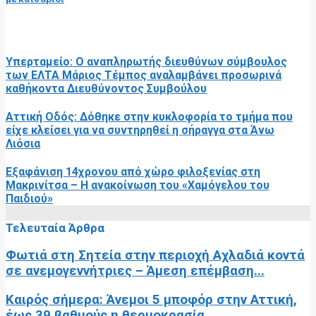
RELATED POSTS
Υπερταμείο: Ο αναπληρωτής διευθύνων σύμβουλος
των ΕΛΤΑ Μάριος Τέμπος αναλαμβάνει προσωρινά
καθήκοντα Διευθύνοντος Συμβούλου
Αττική Οδός: Δόθηκε στην κυκλοφορία το τμήμα που
είχε κλείσει για να συντηρηθεί η σήραγγα στα Άνω
Λιόσια
Εξαφάνιση 14χρονου από χώρο φιλοξενίας στη
Μακρινίτσα – Η ανακοίνωση του «Χαμόγελου του
Παιδιού»
Τελευταία Άρθρα
Φωτιά στη Σητεία στην περιοχή Αχλαδιά κοντά
σε ανεμογεννήτριες – Άμεση επέμβαση...
Καιρός σήμερα: Άνεμοι 5 μποφόρ στην Αττική,
έως 39 βαθμούς η θερμοκρασία...