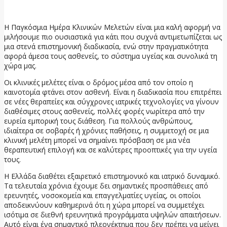
24 Μαΐου, 2026
Η Παγκόσμια Ημέρα Κλινικών Μελετών είναι μια καλή αφορμή να
μιλήσουμε πιο ουσιαστικά για κάτι που συχνά αντιμετωπίζεται ως
μια στενά επιστημονική διαδικασία, ενώ στην πραγματικότητα
αφορά άμεσα τους ασθενείς, το σύστημα υγείας και συνολικά τη
χώρα μας.
Οι κλινικές μελέτες είναι ο δρόμος μέσα από τον οποίο η
καινοτομία φτάνει στον ασθενή. Είναι η διαδικασία που επιτρέπει
σε νέες θεραπείες και σύγχρονες ιατρικές τεχνολογίες να γίνουν
διαθέσιμες στους ασθενείς, πολλές φορές νωρίτερα από την
ευρεία εμπορική τους διάθεση. Για πολλούς ανθρώπους,
ιδιαίτερα σε σοβαρές ή χρόνιες παθήσεις, η συμμετοχή σε μια
κλινική μελέτη μπορεί να σημαίνει πρόσβαση σε μια νέα
θεραπευτική επιλογή και σε καλύτερες προοπτικές για την υγεία
τους.
Η Ελλάδα διαθέτει εξαιρετικό επιστημονικό και ιατρικό δυναμικό.
Τα τελευταία χρόνια έχουμε δει σημαντικές προσπάθειες από
ερευνητές, νοσοκομεία και επαγγελματίες υγείας, οι οποίοι
αποδεικνύουν καθημερινά ότι η χώρα μπορεί να συμμετέχει
ισότιμα σε διεθνή ερευνητικά προγράμματα υψηλών απαιτήσεων.
Αυτό είναι ένα σημαντικό πλεονέκτημα που δεν πρέπει να μείνει