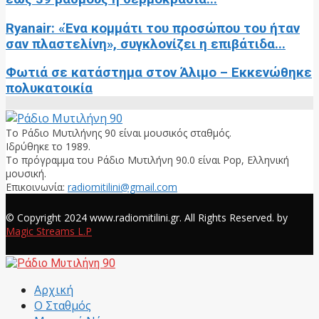
Ryanair: «Ένα κομμάτι του προσώπου του ήταν
σαν πλαστελίνη», συγκλονίζει η επιβάτιδα...
Φωτιά σε κατάστημα στον Άλιμο – Εκκενώθηκε
πολυκατοικία
Το Ράδιο Μυτιλήνης 90 είναι μουσικός σταθμός.
Ιδρύθηκε το 1989.
Το πρόγραμμα του Ράδιο Μυτιλήνη 90.0 είναι Pop, Ελληνική
μουσική.
Επικοινωνία:
radiomitilini@gmail.com
Facebook
© Copyright 2024 www.radiomitilini.gr. All Rights Reserved. by
Magic Streams L.P
Facebook
Αρχική
Ο Σταθμός