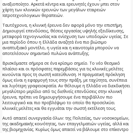
αναξιοποίητο. Αρκετά κέντρα και ερευνητές έχουν μπει στον
χάρτη των κλινικών ερευνών των μεγάλων εταιρειών
Ιατροτεχνολογικων θεραπειών.
Ταυτόχρονα, η κλινική έρευνα δεν αφορά μόνο την επιστήμη.
Δημιουργεί επενδύσεις, θέσεις εργασίας υψηλής εξειδίκευσης,
μεταφορά τεχνογνωσίας και ενίσχυση των υποδομών υγείας. Σε
μια περίοδο όπου η Ελλάδα αναζητά ένα πιο βιώσιμο
αναπτυξιακό μοντέλο, η υγεία και η καινοτομία μπορούν να
αποτελέσουν σημαντικό πυλώνα ανάπτυξης.
Βρισκόμαστε σήμερα σε ένα κρίσιμο σημείο. Το νέο θεσμικό
πλαίσιο και οι πρόσφατες παρεμβάσεις για τις κλινικές μελέτες
κινούνται προς τη σωστή κατεύθυνση. Η πραγματική πρόκληση
όμως είναι η εφαρμογή τους στην πράξη, με ταχύτητα, συνέπεια
και λιγότερη γραφειοκρατία. Αν θέλουμε η Ελλάδα να διεκδικήσει
μεγαλύτερο μερίδιο από τις διεθνείς επενδύσεις στην κλινική
έρευνα, πρέπει να δημιουργήσουμε ένα περιβάλλον πιο
λειτουργικό και πιο προβλέψιμο το οποίο θα προσελκύει
κλινικές μελέτες και θα εγγυάται την σωστή εκτέλεση τους.
Αυτό απαιτεί συνεργασία όλων: της Πολιτείας, των νοσοκομείων,
της ακαδημαϊκής κοινότητας, των επαγγελματιών υγείας, αλλά και
της βιομηχανίας. Κυρίως όμως απαιτεί να βάλουμε στο επίκεντρο