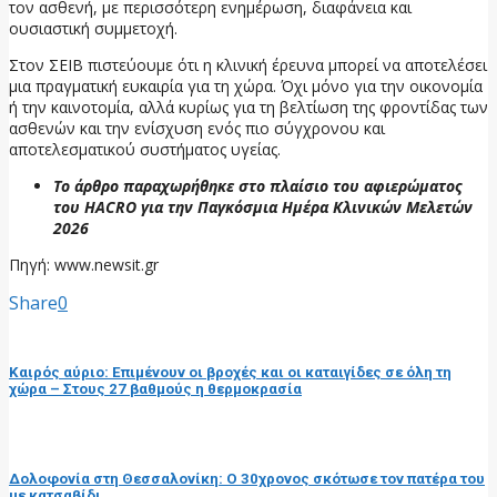
τον ασθενή, με περισσότερη ενημέρωση, διαφάνεια και
ουσιαστική συμμετοχή.
Στον ΣΕΙΒ πιστεύουμε ότι η κλινική έρευνα μπορεί να αποτελέσει
μια πραγματική ευκαιρία για τη χώρα. Όχι μόνο για την οικονομία
ή την καινοτομία, αλλά κυρίως για τη βελτίωση της φροντίδας των
ασθενών και την ενίσχυση ενός πιο σύγχρονου και
αποτελεσματικού συστήματος υγείας.
Το άρθρο παραχωρήθηκε στο πλαίσιο του αφιερώματος
του HACRO για την Παγκόσμια Ημέρα Κλινικών Μελετών
2026
Πηγή: www.newsit.gr
Share
0
προηγούμενη ανάρτηση
Καιρός αύριο: Επιμένουν οι βροχές και οι καταιγίδες σε όλη τη
χώρα – Στους 27 βαθμούς η θερμοκρασία
επόμενη ανάρτηση
Δολοφονία στη Θεσσαλονίκη: Ο 30χρονος σκότωσε τον πατέρα του
με κατσαβίδι