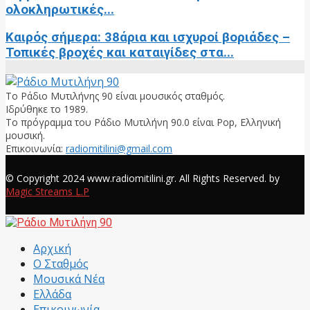
ολοκληρωτικές...
Καιρός σήμερα: 38άρια και ισχυροί βοριάδες –
Τοπικές βροχές και καταιγίδες στα...
Το Ράδιο Μυτιλήνης 90 είναι μουσικός σταθμός.
Ιδρύθηκε το 1989.
Το πρόγραμμα του Ράδιο Μυτιλήνη 90.0 είναι Pop, Ελληνική
μουσική.
Επικοινωνία:
radiomitilini@gmail.com
Facebook
© Copyright 2024 www.radiomitilini.gr. All Rights Reserved. by
Magic Streams L.P
Facebook
Αρχική
Ο Σταθμός
Μουσικά Νέα
Ελλάδα
Επικοινωνία