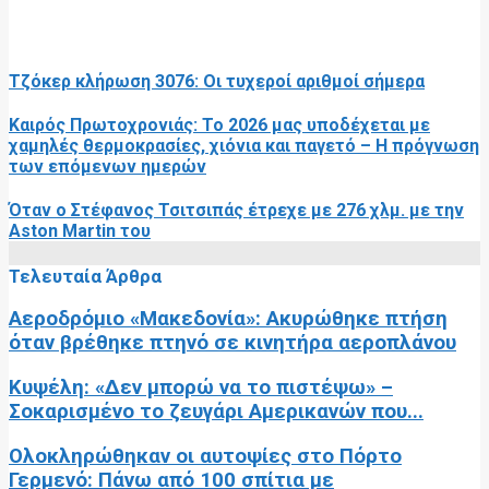
RELATED POSTS
Τζόκερ κλήρωση 3076: Οι τυχεροί αριθμοί σήμερα
Καιρός Πρωτοχρονιάς: Το 2026 μας υποδέχεται με
χαμηλές θερμοκρασίες, χιόνια και παγετό – Η πρόγνωση
των επόμενων ημερών
Όταν ο Στέφανος Τσιτσιπάς έτρεχε με 276 χλμ. με την
Aston Μartin του
Τελευταία Άρθρα
Αεροδρόμιο «Μακεδονία»: Ακυρώθηκε πτήση
όταν βρέθηκε πτηνό σε κινητήρα αεροπλάνου
Κυψέλη: «Δεν μπορώ να το πιστέψω» –
Σοκαρισμένο το ζευγάρι Αμερικανών που...
Ολοκληρώθηκαν οι αυτοψίες στο Πόρτο
Γερμενό: Πάνω από 100 σπίτια με