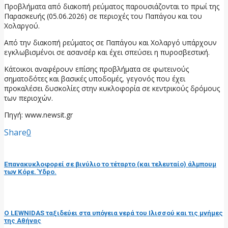
Προβλήματα από διακοπή ρεύματος παρουσιάζονται το πρωί της
Παρασκευής (05.06.2026) σε περιοχές του Παπάγου και του
Χολαργού.
Από την διακοπή ρεύματος σε Παπάγου και Χολαργό υπάρχουν
εγκλωβισμένοι σε ασανσέρ και έχει σπεύσει η πυροσβεστική.
Κάτοικοι αναφέρουν επίσης προβλήματα σε φωτεινούς
σηματοδότες και βασικές υποδομές, γεγονός που έχει
προκαλέσει δυσκολίες στην κυκλοφορία σε κεντρικούς δρόμους
των περιοχών.
Πηγή: www.newsit.gr
Share
0
προηγούμενη ανάρτηση
Επανακυκλοφορεί σε βινύλιο το τέταρτο (και τελευταίο) άλμπουμ
των Κόρε. Ύδρο.
επόμενη ανάρτηση
Ο LEWNIDAS ταξιδεύει στα υπόγεια νερά του Ιλισσού και τις μνήμες
της Αθήνας