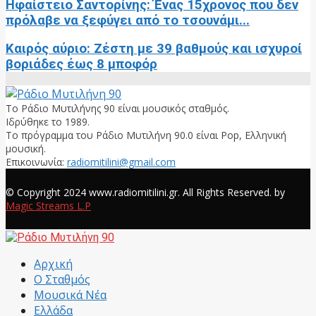
Ηφαίστειο Σαντορίνης: Ένας 15χρονος που δεν
πρόλαβε να ξεφύγει από το τσουνάμι...
Καιρός αύριο: Ζέστη με 39 βαθμούς και ισχυροί
βοριάδες έως 8 μποφόρ
Το Ράδιο Μυτιλήνης 90 είναι μουσικός σταθμός.
Ιδρύθηκε το 1989.
Το πρόγραμμα του Ράδιο Μυτιλήνη 90.0 είναι Pop, Ελληνική
μουσική.
Επικοινωνία:
radiomitilini@gmail.com
Facebook
© Copyright 2024 www.radiomitilini.gr. All Rights Reserved. by
Magic Streams L.P
Facebook
Αρχική
Ο Σταθμός
Μουσικά Νέα
Ελλάδα