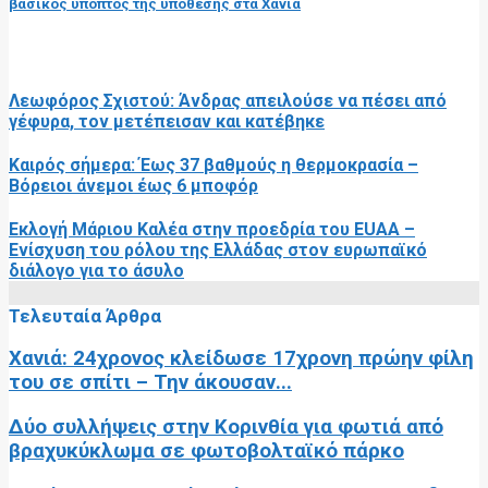
βασικός ύποπτος της υπόθεσης στα Χανιά
RELATED POSTS
Λεωφόρος Σχιστού: Άνδρας απειλούσε να πέσει από
γέφυρα, τον μετέπεισαν και κατέβηκε
Καιρός σήμερα: Έως 37 βαθμούς η θερμοκρασία –
Βόρειοι άνεμοι έως 6 μποφόρ
Εκλογή Μάριου Καλέα στην προεδρία του EUAA –
Ενίσχυση του ρόλου της Ελλάδας στον ευρωπαϊκό
διάλογο για το άσυλο
Τελευταία Άρθρα
Χανιά: 24χρονος κλείδωσε 17χρονη πρώην φίλη
του σε σπίτι – Την άκουσαν...
Δύο συλλήψεις στην Κορινθία για φωτιά από
βραχυκύκλωμα σε φωτοβολταϊκό πάρκο