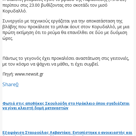
περίπου στις 23.00 βυθίζοντας στο σκοτάδι τον μισό
Κορυδαλλό.
Συνεργείο με τεχνικούς εργάζεται για την αποκατάσταση της
βλάβης που προκάλεσε το μπλακ άουτ στον Κορυδαλλό, με μια
πρώτη εκτίμηση ότι το ρεύμα θα επανέλθει σε δύο με δυόμιση
ώρες.
Πάντως το γεγονός έχει προκαλέσει αναστάτωση στις γειτονιές,
με τον κόσμο να ψάχνει να μάθει, τι έχει συμβεί.
Πηγή: www.newsit.gr
Share
0
προηγούμενη ανάρτηση
Φωτιά στις αποθήκες Σκουλούδη στο Ηράκλειο όπου σχεδιάζεται
να γίνει κλειστή δομή μεταναστών
επόμενη ανάρτηση
Εξαφάνιση Σταυρούλας Λεβεντάκη: Εντοπίστηκε ο ενοικιαστής και