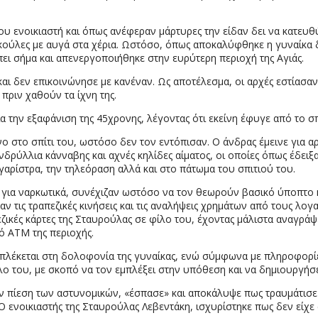
ου ενοικιαστή και όπως ανέφεραν μάρτυρες την είδαν δει να κατευ
κούλες με αυγά στα χέρια. Ωστόσο, όπως αποκαλύφθηκε η γυναίκα 
ει σήμα και απενεργοποιήθηκε στην ευρύτερη περιοχή της Αγιάς.
και δεν επικοινώνησε με κανέναν. Ως αποτέλεσμα, οι αρχές εστίασα
πριν χαθούν τα ίχνη της.
 την εξαφάνιση της 45χρονης, λέγοντας ότι εκείνη έφυγε από το σπίτ
νο στο σπίτι του, ωστόσο δεν τον εντόπισαν. Ο άνδρας έμεινε για αρ
δενδρύλλια κάνναβης και αχνές κηλίδες αίματος, οι οποίες όπως έδε
αρίστρα, την τηλεόραση αλλά και στο πάτωμα του σπιτιού του.
ή για ναρκωτικά, συνέχιζαν ωστόσο να τον θεωρούν βασικό ύποπτο κ
 τις τραπεζικές κινήσεις και τις αναλήψεις χρημάτων από τους λο
ζικές κάρτες της Σταυρούλας σε φίλο του, έχοντας μάλιστα αναγράψ
ό ΑΤΜ της περιοχής.
μπλέκεται στη δολοφονία της γυναίκας, ενώ σύμφωνα με πληροφορίε
λο του, με σκοπό να τον εμπλέξει στην υπόθεση και να δημιουργήσε
ην πίεση των αστυνομικών, «έσπασε» και αποκάλυψε πως τραυμάτισε 
 Ο ενοικιαστής της Σταυρούλας Λεβεντάκη, ισχυρίστηκε πως δεν είχ