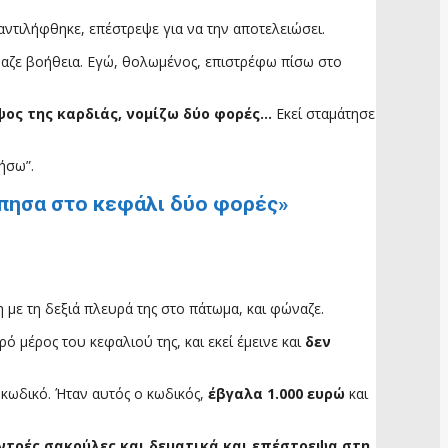
αντιλήφθηκε, επέστρεψε για να την αποτελειώσει.
ναζε βοήθεια. Εγώ, θολωμένος, επιστρέφω πίσω στο
ψος της καρδιάς, νομίζω δύο φορές…
Εκεί σταμάτησε
ήσω”.
τύπησα στο κεφάλι δύο φορές»
με τη δεξιά πλευρά της στο πάτωμα, και φώναζε.
ρό μέρος του κεφαλιού της, και εκεί έμεινε και
δεν
κωδικό. Ήταν αυτός ο κωδικός,
έβγαλα 1.000 ευρώ
και
ντρές σακούλες και δεματικά και επέστρεψα στη