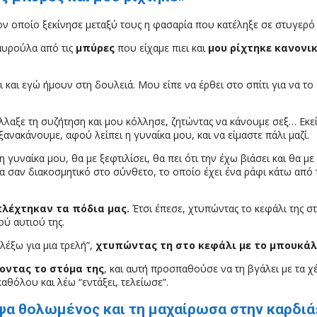
ν οποίο ξεκίνησε μεταξύ τους η φασαρία που κατέληξε σε στυγερό 
ταυρούλα από τις
μπύρες
που είχαμε πιει και
μου ρίχτηκε κανονικ
 και εγώ ήμουν στη δουλειά. Μου είπε να έρθει στο σπίτι για να το
λαξε τη συζήτηση και μου κόλλησε, ζητώντας να κάνουμε σεξ… Εκε
ξανακάνουμε, αφού λείπει η γυναίκα μου, και να είμαστε πάλι μαζί.
η γυναίκα μου, θα με ξεφτιλίσει, θα πει ότι την έχω βιάσει και θα με
χα σαν διακοσμητικό στο σύνθετο, το οποίο έχει ένα ράφι κάτω απ
λέχτηκαν τα πόδια μας.
Έτσι έπεσε, χτυπώντας το κεφάλι της στο
ού αυτιού της.
λέξω για μια τρελή”,
χτυπώντας τη στο κεφάλι με το μπουκάλ
οντας το στόμα της
, και αυτή προσπαθούσε να τη βγάλει με τα χέ
αθόλου και λέω “εντάξει, τελείωσε”.
ψα θολωμένος και τη μαχαίρωσα στην καρδιά