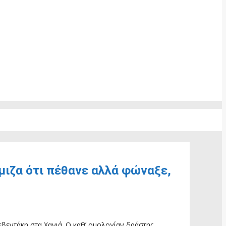
μιζα ότι πέθανε αλλά φώναξε,
εντάκη στα Χανιά. Ο καθ’ ομολογίαν δράστης,