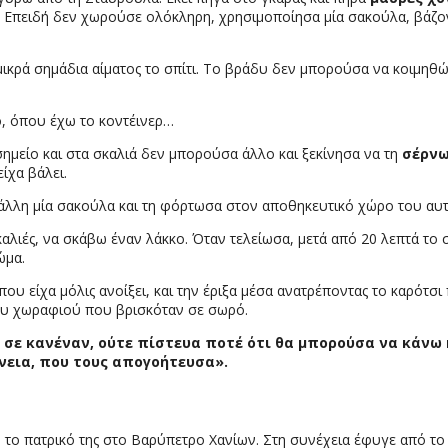
 Επειδή δεν χωρούσε ολόκληρη, χρησιμοποίησα μία σακούλα, βάζον
μικρά σημάδια αίματος το σπίτι. Το βράδυ δεν μπορούσα να κοιμηθώ 
, όπου έχω το κοντέινερ…
σημείο και στα σκαλιά δεν μπορούσα άλλο και ξεκίνησα να τη
σέρν
ίχα βάλει.
 άλλη μία σακούλα και τη φόρτωσα στον αποθηκευτικό χώρο του αυτ
λιές, να σκάβω έναν λάκκο. Όταν τελείωσα, μετά από 20 λεπτά το 
ώμα.
υ είχα μόλις ανοίξει, και την έριξα μέσα ανατρέποντας το καρότσι
του χωραφιού που βρισκόταν σε σωρό.
 σε κανέναν, ούτε πίστευα ποτέ ότι θα μπορούσα να κάνω 
ένεια, που τους απογοήτευσα».
το πατρικό της στο Βαρύπετρο Χανίων. Στη συνέχεια έφυγε από το σ