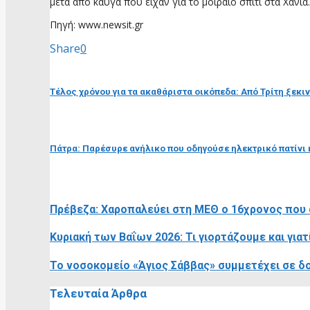
μετά από καυγά που είχαν για το μοιραίο σπίτι στα Χανιά.
Πηγή: www.newsit.gr
Share
0
προηγούμενη ανάρτηση
Τέλος χρόνου για τα ακαθάριστα οικόπεδα: Από Τρίτη ξεκιν
επόμενη ανάρτηση
Πάτρα: Παρέσυρε ανήλικο που οδηγούσε ηλεκτρικό πατίνι 
RELATED POSTS
Πρέβεζα: Χαροπαλεύει στη ΜΕΘ ο 16χρονος που
Κυριακή των Βαΐων 2026: Τι γιορτάζουμε και γι
Το νοσοκομείο «Άγιος Σάββας» συμμετέχει σε δο
Τελευταία Άρθρα