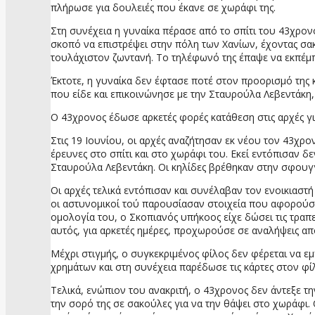
πλήρωσε για δουλειές που έκανε σε χωράφι της.
Στη συνέχεια η γυναίκα πέρασε από το σπίτι του 43χρον
σκοπό να επιστρέψει στην πόλη των Χανίων, έχοντας σα
τουλάχιστον ζωντανή. Το τηλέφωνό της έπαψε να εκπέμπ
Έκτοτε, η γυναίκα δεν έφτασε ποτέ στον προορισμό της 
που είδε και επικοινώνησε με την Σταυρούλα Λεβεντάκη, 
Ο 43χρονος έδωσε αρκετές φορές κατάθεση στις αρχές για
Στις 19 Ιουνίου, οι αρχές αναζήτησαν εκ νέου τον 43χρο
έρευνες στο σπίτι και στο χωράφι του. Εκεί εντόπισαν 
Σταυρούλα Λεβεντάκη. Οι κηλίδες βρέθηκαν στην σφουγγ
Οι αρχές τελικά εντόπισαν και συνέλαβαν τον ενοικιαστ
οι αστυνομικοί τού παρουσίασαν στοιχεία που αφορούσαν
ομολογία του, ο Σκοπιανός υπήκοος είχε δώσει τις τραπε
αυτός, για αρκετές ημέρες, προχωρούσε σε αναλήψεις απ
Μέχρι στιγμής, ο συγκεκριμένος φίλος δεν φέρεται να ε
χρημάτων και στη συνέχεια παρέδωσε τις κάρτες στον φί
Τελικά, ενώπιον του ανακριτή, ο 43χρονος δεν άντεξε τ
την σορό της σε σακούλες για να την θάψει στο χωράφι.