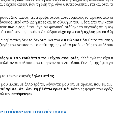
 έχασε κατευθείαν τη ζωή της. Λίγα δευτερόλεπτα μετά και όταν την
χρονος Σκοπιανός περιέγραψε στους αστυνομικούς το φρικιαστικό σ
νοικος, μετά από 22 ημέρες και τη σύλληψή του, μέσα από την κατ
τηκε πως αφορμή του άγριου φονικού στάθηκε το γεγονός ότι η 45
ξε ότι από τον περασμένο Οκτώβριο
είχε ερωτική σχέση με το θύ
λα Λεβεντάκη δεν το δεχόταν και τον
απειλούσε
ότι θα το πει στη
υγός του νοίκιασαν το σπίτι της, αρχικά το μισό, καθώς το υπόλοιπ
ές για τα ντουλάπια που είχαν σκουριές,
αλλά εγώ της είχα π
ειλόταν στα αλάτια που υπήρχαν στο ντουλάπι. Γενικά, της έφταιγαν
η του έκανε σκηνές
ζηλοτυπίας.
μου μιλάει με άλλο τρόπο, λέγοντάς μου ότι με ζηλεύει που είμαι μ
καθαρίσει ότι δεν τη βλέπω ερωτικά.
Κάποιες φορές που αράζα
εγώ την
απέφευγα
».
ις μπύρες και μου ρίχτηκε»