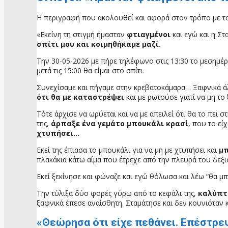
Η περιγραφή που ακολουθεί και αφορά στον τρόπο με το
«Εκείνη τη στιγμή ήμασταν
φτιαγμένοι
και εγώ και η Σ
σπίτι μου και κοιμηθήκαμε μαζί.
Την 30-05-2026 με πήρε τηλέφωνο στις 13:30 το μεσημέρι
μετά τις 15:00 θα είμαι στο σπίτι.
Συνεχίσαμε και πήγαμε στην κρεβατοκάμαρα… Ξαφνικά άλ
ότι θα με καταστρέψει
και με ρωτούσε γιατί να μη το 
Τότε άρχισε να ωρύεται και να με απειλεί ότι θα το πει στ
της,
άρπαξε ένα γεμάτο μπουκάλι κρασί
, που το εί
χτυπήσει…
Εκεί της έπιασα το μπουκάλι για να μη με χτυπήσει και
μπ
πλακάκια κάτω αίμα που έτρεχε από την πλευρά του δεξι
Εκεί ξεκίνησε και φώναζε και εγώ θόλωσα και λέω “θα μπ
Την τύλιξα δύο φορές γύρω από το κεφάλι της,
καλύπτ
ξαφνικά έπεσε αναίσθητη. Σταμάτησε και δεν κουνιόταν κ
«Θεώρησα ότι είχε πεθάνει. Επέστρε