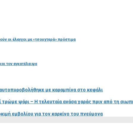
ούν οι έλεγχοι με «τσουχτερά» πρόστιμα
και τον εγκατέλειψε
 αυτοπυροβολήθηκε με καραμπίνα στο κεφάλι
ατί τρώμε ψάρι – Η τελευταία ανάσα χαράς πριν από τη σι
κιμή εμβολίου για τον καρκίνο του πνεύμονα