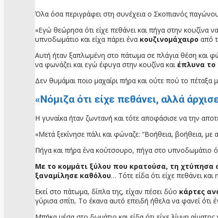
Όλα όσα περιγράφει στη συνέχεια ο Σκοπιανός παγώνουν 
«Εγώ θεώρησα ότι είχε πεθάνει και πήγα στην κουζίνα 
υπνοδωμάτιο και είχα πάρει ένα
κουζινομάχαιρο
από τ
Αυτή ήταν ξαπλωμένη στο πάτωμα σε πλάγια θέση και φώ
να φωνάζει και εγώ έφυγα στην κουζίνα και
έπλυνα το 
Δεν θυμάμαι ποιο μαχαίρι πήρα και ούτε πού το πέταξα μ
«Νόμιζα ότι είχε πεθάνει, αλλά άρχι
Η γυναίκα ήταν ζωντανή και τότε αποφάσισε να την αποτ
«Μετά ξεκίνησε πάλι και φώναζε: “Βοήθεια, βοήθεια, με α
Πήγα και πήρα ένα κούτσουρο, πήγα στο υπνοδωμάτιο όπ
Με το κομμάτι ξύλου που κρατούσα, τη χτύπησα 
ξαναμίλησε καθόλου
… Τότε είδα ότι είχε πεθάνει και 
Εκεί στο πάτωμα, δίπλα της, είχαν πέσει δύο
κάρτες αν
γύρισα σπίτι. Το έκανα αυτό επειδή ήθελα να φανεί ότι έ
Μπήκα μέσα στο δωμάτιο και είδα ότι είχε λίμνη αίματο