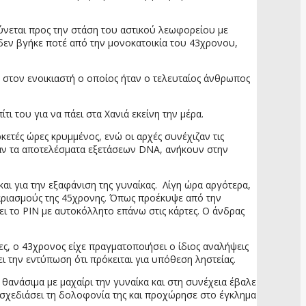
θύνεται προς την στάση του αστικού λεωφορείου με
δεν βγήκε ποτέ από την μονοκατοικία του 43χρονου,
ν στον ενοικιαστή ο οποίος ήταν ο τελευταίος άνθρωπος
ι του για να πάει στα Χανιά εκείνη την μέρα.
κετές ώρες κρυμμένος, ενώ οι αρχές συνέχιζαν τις
ιξαν τα αποτελέσματα εξετάσεων DNA, ανήκουν στην
αι για την εξαφάνιση της γυναίκας. Λίγη ώρα αργότερα,
γαριασμούς της 45χρονης. Όπως προέκυψε από την
ει το PIN με αυτοκόλλητο επάνω στις κάρτες. Ο άνδρας
ς, ο 43χρονος είχε πραγματοποιήσει ο ίδιος αναλήψεις
ι την εντύπωση ότι πρόκειται για υπόθεση ληστείας.
θανάσιμα με μαχαίρι την γυναίκα και στη συνέχεια έβαλε
ε σχεδιάσει τη δολοφονία της και προχώρησε στο έγκλημα