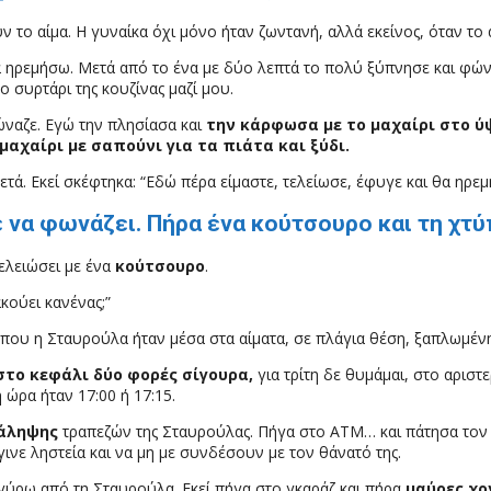
το αίμα. Η γυναίκα όχι μόνο ήταν ζωντανή, αλλά εκείνος, όταν το 
να ηρεμήσω. Μετά από το ένα με δύο λεπτά το πολύ ξύπνησε και φώ
ο συρτάρι της κουζίνας μαζί μου.
ναζε. Εγώ την πλησίασα και
την κάρφωσα με το μαχαίρι στο ύ
μαχαίρι με σαπούνι για τα πιάτα και ξύδι.
ετά. Εκεί σκέφτηκα: “Εδώ πέρα είμαστε, τελείωσε, έφυγε και θα ηρεμ
σε να φωνάζει. Πήρα ένα κούτσουρο και τη χ
ελειώσει με ένα
κούτσουρο
.
κούει κανένας;”
ου η Σταυρούλα ήταν μέσα στα αίματα, σε πλάγια θέση, ξαπλωμένη 
στο κεφάλι δύο φορές σίγουρα,
για τρίτη δε θυμάμαι, στο αριστε
η ώρα ήταν 17:00 ή 17:15.
άληψης
τραπεζών της Σταυρούλας. Πήγα στο ATM… και πάτησα τον 
γινε ληστεία και να μη με συνδέσουν με τον θάνατό της.
ς γύρω από τη Σταυρούλα. Εκεί πήγα στο γκαράζ και πήρα
μαύρες χο