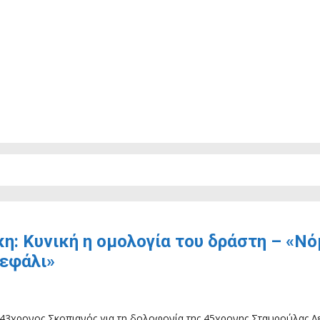
: Κυνική η ομολογία του δράστη – «Νό
κεφάλι»
43χρονος Σκοπιανός για τη δολοφονία της 45χρονης Σταυρούλας Λεβ