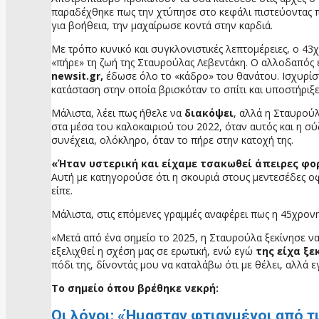
παραδέχθηκε πως την χτύπησε στο κεφάλι πιστεύοντας πως
για βοήθεια, την μαχαίρωσε κοντά στην καρδιά.
Με τρόπο κυνικό και συγκλονιστικές λεπτομέρειες, ο 43
«πήρε» τη ζωή της Σταυρούλας Λεβεντάκη. Ο αλλοδαπός έ
newsit.gr,
έδωσε όλο το «κάδρο» του θανάτου. Ισχυρίσ
κατάσταση στην οποία βρισκόταν το σπίτι και υποστήρι
Μάλιστα, λέει πως ήθελε να
διακόψει
, αλλά η Σταυρού
στα μέσα του καλοκαιριού του 2022, όταν αυτός και η σύζ
συνέχεια, ολόκληρο, όταν το πήρε στην κατοχή της.
«Ήταν υστερική και είχαμε τσακωθεί άπειρες φορ
Αυτή με κατηγορούσε ότι η σκουριά στους μεντεσέδες οφ
είπε.
Μάλιστα, στις επόμενες γραμμές αναφέρει πως η 45χρον
«Μετά από ένα σημείο το 2025, η Σταυρούλα ξεκίνησε να 
εξελιχθεί η σχέση μας σε ερωτική, ενώ εγώ
της είχα ξε
πόδι της, δίνοντάς μου να καταλάβω ότι με θέλει, αλλά 
Το σημείο όπου βρέθηκε νεκρή:
Οι λόγοι: «Ήμασταν φτιαγμένοι από τ