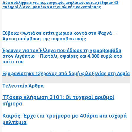
Δύο συλλήψεις για πορνογραφία ανηλίκων, κατασχέθηκαν 43
σκληροί δίσκοι με υλικό σεξουαλικής κακοποίησης
RELATED POSTS
Εύβοια: Φωτιά σε σπίτι χωριού κοντά στα Ψαχνά –
Άμεση επέμβαση της πυροσβεστικής
Έρευνες για τον Έλληνα που έδωσε τη χειροβομβίδα
στον Αιγύπτιο – Πιστόλι, σφαίρες και 4.000 ευρώ στο
σπίτι του
Εξαφανίστηκε 13χρονος από δομή φιλοξενίας στη Λαμία
Τελευταία Άρθρα
Τζόκερ κλήρωση 3101: Οι τυχεροί αριθμοί
σήμερα
Καιρός: Έρχεται τριήμερο με 40άρια και ισχυρά
μελτέμια