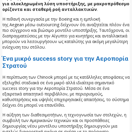
για ολοκληρωμένη λύση υποστήριξης, με μακροπρόθεσμο
ορίζοντα και σταθερή ροή ανταλλακτικών
.
Η πιθανή συνεργασία με την Boeing και η εμπλοκή
της Aegean μέσω outsourcing δείχνουν ότι αναζητείται πλέον ένα
πιο σύγχρονο και βιώσιμο μοντέλο υποστήριξης. Ταυτόχρονα, οι
διαπραγματεύσεις με την Αίγυπτο για κινητήρες και ανταλλακτικά
μπορούν να λειτουργήσουν ως καταλύτης για ακόμη μεγαλύτερη
ενίσχυση του στόλου.
Ένα μικρό success story για την Αεροπορία
Στρατού
Η περίπτωση των Chinook μπορεί με τις κατάλληλες αποφάσεις να
εξελιχθεί σταδιακά σε ένα μικρό αλλά ιδιαίτερα σημαντικό
success story για την Αεροπορία Στρατού. Μέσα σε ένα
εξαιρετικά απαιτητικό περιβάλλον, με περιορισμούς,
καθυστερήσεις και υψηλές επιχειρησιακές απαιτήσεις, το σύστημα
δείχνει ότι μπορεί να επανέλθει.
Η αύξηση των διαθεσιμοτήτων, η τεχνογνωσία των στελεχών, η
συμβολή των Αμερικανών τεχνικών και οι προσπάθειες
δημιουργίας νέου μοντέλου υποστήριξης δημιουργούν μια
εντελώς διαφορετική εικόνα σε σχέση με το πρόσφατο