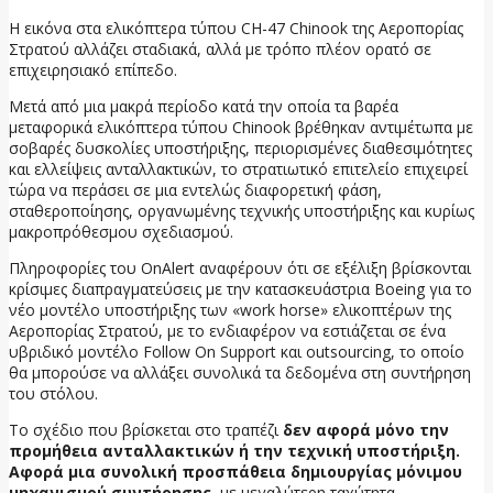
Η εικόνα στα ελικόπτερα τύπου CH-47 Chinook της Αεροπορίας
Στρατού αλλάζει σταδιακά, αλλά με τρόπο πλέον ορατό σε
επιχειρησιακό επίπεδο.
Μετά από μια μακρά περίοδο κατά την οποία τα βαρέα
μεταφορικά ελικόπτερα τύπου Chinook βρέθηκαν αντιμέτωπα με
σοβαρές δυσκολίες υποστήριξης, περιορισμένες διαθεσιμότητες
και ελλείψεις ανταλλακτικών, το στρατιωτικό επιτελείο επιχειρεί
τώρα να περάσει σε μια εντελώς διαφορετική φάση,
σταθεροποίησης, οργανωμένης τεχνικής υποστήριξης και κυρίως
μακροπρόθεσμου σχεδιασμού.
Πληροφορίες του OnAlert αναφέρουν ότι σε εξέλιξη βρίσκονται
κρίσιμες διαπραγματεύσεις με την κατασκευάστρια Boeing για το
νέο μοντέλο υποστήριξης των «work horse» ελικοπτέρων της
Αεροπορίας Στρατού, με το ενδιαφέρον να εστιάζεται σε ένα
υβριδικό μοντέλο Follow On Support και outsourcing, το οποίο
θα μπορούσε να αλλάξει συνολικά τα δεδομένα στη συντήρηση
του στόλου.
Το σχέδιο που βρίσκεται στο τραπέζι
δεν αφορά μόνο την
προμήθεια ανταλλακτικών ή την τεχνική υποστήριξη.
Αφορά μια συνολική προσπάθεια δημιουργίας μόνιμου
μηχανισμού συντήρησης
, με μεγαλύτερη ταχύτητα,