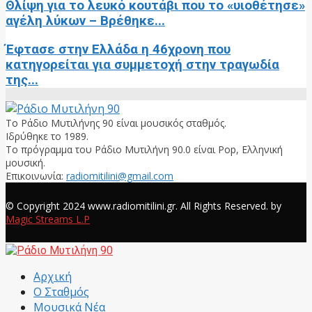
Θλίψη για το λευκό κουτάβι που το «υιοθέτησε»
αγέλη λύκων – Βρέθηκε...
Έφτασε στην Ελλάδα η 46χρονη που
κατηγορείται για συμμετοχή στην τραγωδία
της...
Το Ράδιο Μυτιλήνης 90 είναι μουσικός σταθμός.
Ιδρύθηκε το 1989.
Το πρόγραμμα του Ράδιο Μυτιλήνη 90.0 είναι Pop, Ελληνική
μουσική.
Επικοινωνία:
radiomitilini@gmail.com
Facebook
© Copyright 2024 www.radiomitilini.gr. All Rights Reserved. by
Magic Streams L.P
Facebook
Αρχική
Ο Σταθμός
Μουσικά Νέα