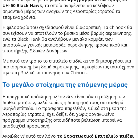
UH-60 Black Hawk
, τα οποία αναμένεται να καλύψουν
σημαντικό μέρος των αναγκών της Αεροπορίας Στρατού τα
επόμενα χρόνια.
Η φιλοσοφία του σχεδιασμού είναι διαφορετική. Τα Chinook θα
συνεχίσουν να αποτελούν το βασικό μέσο βαριάς αεροκίνησης,
ενώ τα Black Hawk θα αναλάβουν μεγάλο κομμάτι των
αποστολών γενικής μεταφοράς, αεροκίνησης προσωπικού και
υποστήριξης Ειδικών Δυνάμεων.
Με αυτό τον τρόπο το επιτελείο επιδιώκει να δημιουργήσει μια
πιο ισορροπημένη δομή αεροκίνησης, περιορίζοντας ταυτόχρονα
την υπερβολική καταπόνηση των Chinook.
Το μεγάλο στοίχημα της επόμενης μέρας
Η πραγματική πρόκληση πλέον δεν είναι μόνο η αύξηση των
διαθεσιμοτήτων, αλλά κυρίως η διατήρησή τους σε σταθερά
υψηλά επίπεδα. Το πρόσφατο παρελθόν, ειδικά στα μέσα της
Αεροπορίας Στρατού, έχει δείξει ότι χωρίς οργανωμένο
πρόγραμμα υποστήριξης οποιαδήποτε βελτίωση μπορεί να
αποδειχθεί προσωρινή.
Ακριβώς γι’ αυτό τον λόγο
το Στρατιωτικό Επιτελείο πιέζει