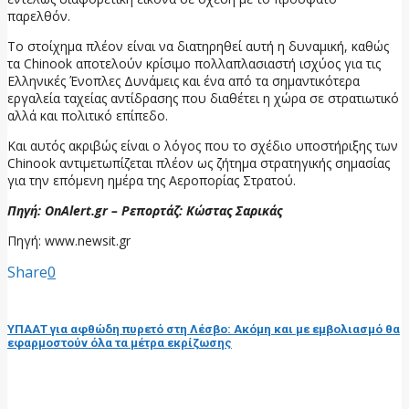
παρελθόν.
Το στοίχημα πλέον είναι να διατηρηθεί αυτή η δυναμική, καθώς
τα Chinook αποτελούν κρίσιμο πολλαπλασιαστή ισχύος για τις
Ελληνικές Ένοπλες Δυνάμεις και ένα από τα σημαντικότερα
εργαλεία ταχείας αντίδρασης που διαθέτει η χώρα σε στρατιωτικό
αλλά και πολιτικό επίπεδο.
Και αυτός ακριβώς είναι ο λόγος που το σχέδιο υποστήριξης των
Chinook αντιμετωπίζεται πλέον ως ζήτημα στρατηγικής σημασίας
για την επόμενη ημέρα της Αεροπορίας Στρατού.
Πηγή: OnAlert.gr – Ρεπορτάζ: Κώστας Σαρικάς
Πηγή: www.newsit.gr
Share
0
προηγούμενη ανάρτηση
ΥΠΑΑΤ για αφθώδη πυρετό στη Λέσβο: Ακόμη και με εμβολιασμό θα
εφαρμοστούν όλα τα μέτρα εκρίζωσης
επόμενη ανάρτηση