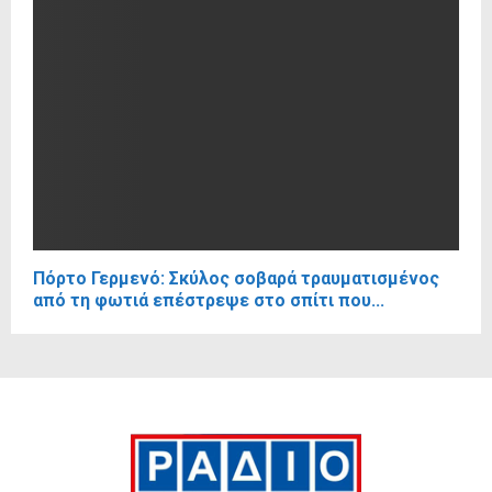
Πόρτο Γερμενό: Σκύλος σοβαρά τραυματισμένος
από τη φωτιά επέστρεψε στο σπίτι που...