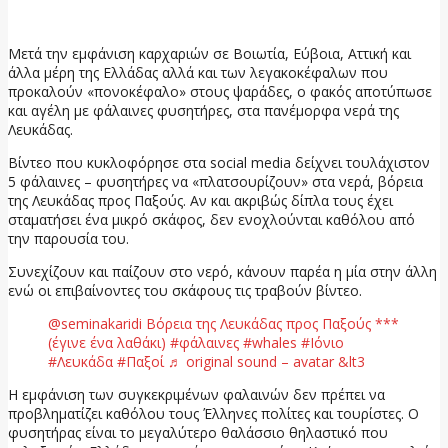
17 Ιουνίου, 2026
Μετά την εμφάνιση καρχαριών σε Βοιωτία, Εύβοια, Αττική και
άλλα μέρη της Ελλάδας αλλά και των λεγακοκέφαλων που
προκαλούν «πονοκέφαλο» στους ψαράδες, ο φακός αποτύπωσε
και αγέλη με φάλαινες φυσητήρες, στα πανέμορφα νερά της
Λευκάδας.
Βίντεο που κυκλοφόρησε στα social media δείχνει τουλάχιστον
5 φάλαινες – φυσητήρες να «πλατσουρίζουν» στα νερά, βόρεια
της Λευκάδας προς Παξούς. Αν και ακριβώς δίπλα τους έχει
σταματήσει ένα μικρό σκάφος, δεν ενοχλούνται καθόλου από
την παρουσία του.
Συνεχίζουν και παίζουν στο νερό, κάνουν παρέα η μία στην άλλη
ενώ οι επιβαίνοντες του σκάφους τις τραβούν βίντεο.
@seminakaridi Βόρεια της Λευκάδας προς Παξούς ***
(έγινε ένα λαθάκι) #φάλαινες #whales #Ιόνιο
#Λευκάδα #Παξοί ♬ original sound – avatar &lt3
Η εμφάνιση των συγκεκριμένων φαλαινών δεν πρέπει να
προβληματίζει καθόλου τους Έλληνες πολίτες και τουρίστες. Ο
φυσητήρας είναι το μεγαλύτερο θαλάσσιο θηλαστικό που