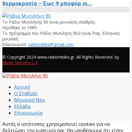
θερμοκρασία – Έως 9 μποφόρ οι...
Το Ράδιο Μυτιλήνης 90 είναι μουσικός σταθμός.
Ιδρύθηκε το 1989.
Το πρόγραμμα του Ράδιο Μυτιλήνη 90.0 είναι Pop, Ελληνική
μουσική.
Επικοινωνία:
radiomitilini@gmail.com
Facebook
© Copyright 2024 www.radiomitilini.gr. All Rights Reserved. by
Magic Streams L.P
Facebook
Αρχική
Ο Σταθμός
Μουσικά Νέα
Ελλάδα
Επικοινωνία
Αυτός ο ιστότοπος χρησιμοποιεί cookies για να
βελτιώσει την εμπειρία σας. Θα υποθέσουμε ότι είστε