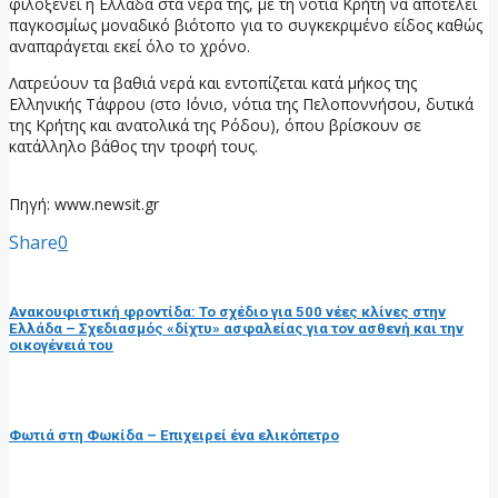
φιλοξενεί η Ελλάδα στα νερά της, με τη νότια Κρήτη να αποτελεί
παγκοσμίως μοναδικό βιότοπο για το συγκεκριμένο είδος καθώς
αναπαράγεται εκεί όλο το χρόνο.
Λατρεύουν τα βαθιά νερά και εντοπίζεται κατά μήκος της
Ελληνικής Τάφρου (στο Ιόνιο, νότια της Πελοποννήσου, δυτικά
της Κρήτης και ανατολικά της Ρόδου), όπου βρίσκουν σε
κατάλληλο βάθος την τροφή τους.
Πηγή: www.newsit.gr
Share
0
προηγούμενη ανάρτηση
Ανακουφιστική φροντίδα: Το σχέδιο για 500 νέες κλίνες στην
Ελλάδα – Σχεδιασμός «δίχτυ» ασφαλείας για τον ασθενή και την
οικογένειά του
επόμενη ανάρτηση
Φωτιά στη Φωκίδα – Επιχειρεί ένα ελικόπετρο
RELATED POSTS