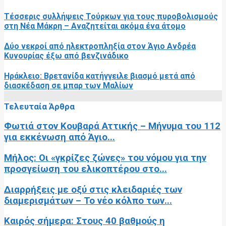
Τέσσερις συλλήψεις Τούρκων για τους πυροβολισμούς
στη Νέα Μάκρη – Αναζητείται ακόμα ένα άτομο
Δύο νεκροί από ηλεκτροπληξία στον Άγιο Ανδρέα
Κυνουρίας έξω από βενζινάδικο
Ηράκλειο: Βρετανίδα κατήγγειλε βιασμό μετά από
διασκέδαση σε μπαρ των Μαλίων
Τελευταία Άρθρα
Φωτιά στον Κουβαρά Αττικής – Μήνυμα του 112
για εκκένωση από Άγιο...
Μήλος: Οι «γκρίζες ζώνες» του νόμου για την
προσγείωση του ελικοπτέρου στο...
Διαρρήξεις με οξύ στις κλειδαριές των
διαμερισμάτων – Το νέο κόλπο των...
Καιρός σήμερα: Στους 40 βαθμούς η