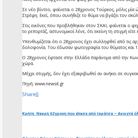
Σε νέο βίντεο, φαίνεται ο 28χρονος Τούρκος, μόλις μία ώ
Στρέφη. Εκεί, όπου συνήθιζε το θύμα να βγάζει τον σκύ
Στις εικόνες που προβλήθηκαν στον ΣΚΑΪ, φαίνεται ο φ
το ρεπορτάζ, αστυνομικοί λένε, ότι εκείνη τη στιγμή εί
Υπενθυμίζεται ότι ο 28χρονος έχει συλληφθεί από τις α
δολοφονία. Του έδωσαν φωτογραφία του θύματος και 1 εκ
Ο 28χρονος έφτασε στην Ελλάδα παράνομα από την Κωνστ
χώρα.
Μέχρι στιγμής, δεν έχει εξακριβωθεί αν ανήκει σε συγκε
Πηγή: www.newsit.gr
Share
0
προηγούμενη ανάρτηση
Κρήτη: Νεκρή 62χρονη που έπεσε από ταράτσα – Ανοιχτά ό
επόμενη ανάρτηση