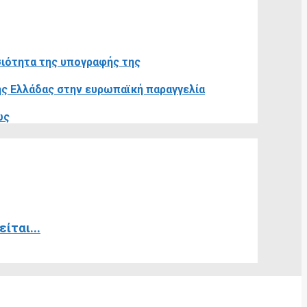
σιότητα της υπογραφής της
ης Ελλάδας στην ευρωπαϊκή παραγγελία
ώς
ίται...