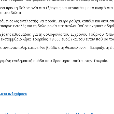
ρα πριν τη δολοφονία στα Εξάρχεια, να περπατάει με το κινητό στα 
λο του βόλτα.
ερόμενος ως εκτελεστής, να φοράει μαύρα ρούχα, καπέλο και ακουστ
τε έπαιρνε εντολές για τη δολοφονία είτε ακολουθούσε ηχητικές οδη
ρχές της εβδομάδας, για τη δολοφονία του 25χρονου Τούρκου. Όπως 
ατομμύριο λίρες Τουρκίας (18.000 ευρώ) και του είπαν πού θα τον
αντινούπολη, έμεινε ένα βράδυ στη Θεσσαλονίκη, διέπραξε τη δολ
κριμένη εγκληματική ομάδα που δραστηριοποιείται στην Τουρκία.
λα τα ενδεχόμενα