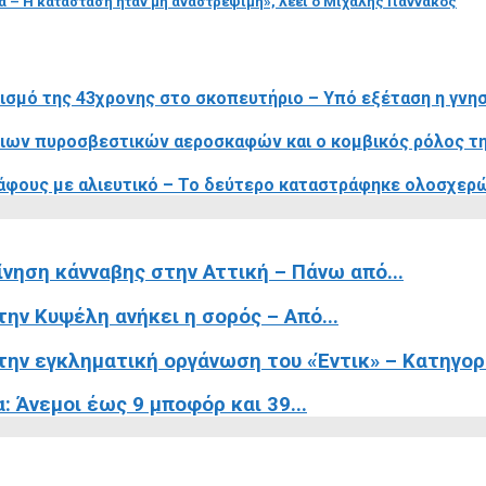
α – Η κατάσταση ήταν μη αναστρέψιμη», λέει ο Μιχάλης Γιαννάκος
ισμό της 43χρονης στο σκοπευτήριο – Υπό εξέταση η γνη
ίβιων πυροσβεστικών αεροσκαφών και ο κομβικός ρόλος τ
κάφους με αλιευτικό – Το δεύτερο καταστράφηκε ολοσχερ
ίνηση κάνναβης στην Αττική – Πάνω από...
ην Κυψέλη ανήκει η σορός – Από...
ην εγκληματική οργάνωση του «Έντικ» – Κατηγορε
 Άνεμοι έως 9 μποφόρ και 39...