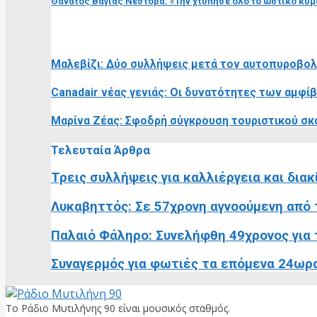
Θάνατος Βάγιας Νέστορα: «Την χτύπησε όλο το ωστικό κύμ
RELATED POSTS
Μαλεβίζι: Δύο συλλήψεις μετά τον αυτοπυροβολ
Canadair νέας γενιάς: Οι δυνατότητες των αμφ
Μαρίνα Ζέας: Σφοδρή σύγκρουση τουριστικού σ
Τελευταία Άρθρα
Τρεις συλλήψεις για καλλιέργεια και διακ
Λυκαβηττός: Σε 57χρονη αγνοούμενη από τ
Παλαιό Φάληρο: Συνελήφθη 49χρονος για τ
Συναγερμός για φωτιές τα επόμενα 24ωρα:
Το Ράδιο Μυτιλήνης 90 είναι μουσικός σταθμός.