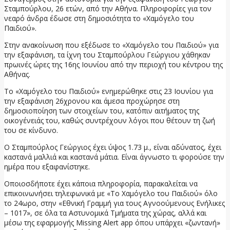
Σταμπούρλου, 26 ετών, από την Αθήνα. Πληροφορίες για τον
νεαρό άνδρα έδωσε στη δημοσιότητα το «Χαμόγελο του
Παιδιού».
Στην ανακοίνωση που εξέδωσε το «Χαμόγελο του Παιδιού» για
την εξαφάνιση, τα ίχνη του Σταμπούρλου Γεώργιου χάθηκαν
πρωινές ώρες της 16ης Ιουνίου από την περιοχή του κέντρου της
Αθήνας.
Το «Χαμόγελο του Παιδιού» ενημερώθηκε στις 23 Ιουνίου για
την εξαφάνιση 26χρονου και άμεσα προχώρησε στη
δημοσιοποίηση των στοιχείων του, κατόπιν αιτήματος της
οικογένειάς του, καθώς συντρέχουν λόγοι που θέτουν τη ζωή
του σε κίνδυνο.
Ο Σταμπούρλος Γεώργιος έχει ύψος 1.73 μ., είναι αδύνατος, έχει
καστανά μαλλιά και καστανά μάτια. Είναι άγνωστο τι φορούσε την
ημέρα που εξαφανίστηκε.
Οποιοσδήποτε έχει κάποια πληροφορία, παρακαλείται να
επικοινωνήσει τηλεφωνικά με «Το Χαμόγελο του Παιδιού» όλο
το 24ωρο, στην «Εθνική Γραμμή για τους Αγνοούμενους Ενήλικες
– 1017», σε όλα τα Αστυνομικά Τμήματα της χώρας, αλλά και
μέσω της εφαρμογής Missing Alert app όπου υπάρχει «ζωντανή»