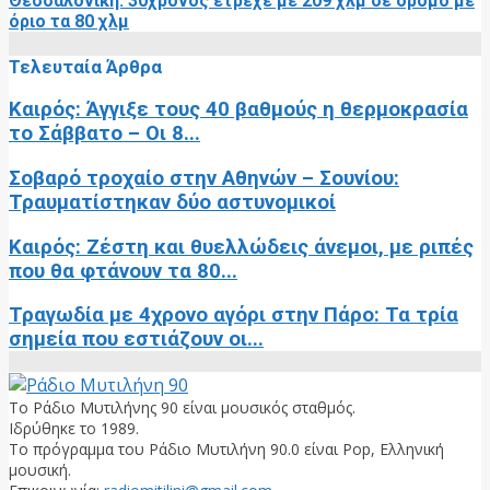
Θεσσαλονίκη: 30χρονος έτρεχε με 209 χλμ σε δρόμο με
όριο τα 80 χλμ
Τελευταία Άρθρα
Καιρός: Άγγιξε τους 40 βαθμούς η θερμοκρασία
το Σάββατο – Οι 8...
Σοβαρό τροχαίο στην Αθηνών – Σουνίου:
Τραυματίστηκαν δύο αστυνομικοί
Καιρός: Ζέστη και θυελλώδεις άνεμοι, με ριπές
που θα φτάνουν τα 80...
Τραγωδία με 4χρονο αγόρι στην Πάρο: Τα τρία
σημεία που εστιάζουν οι...
Το Ράδιο Μυτιλήνης 90 είναι μουσικός σταθμός.
Ιδρύθηκε το 1989.
Το πρόγραμμα του Ράδιο Μυτιλήνη 90.0 είναι Pop, Ελληνική
μουσική.