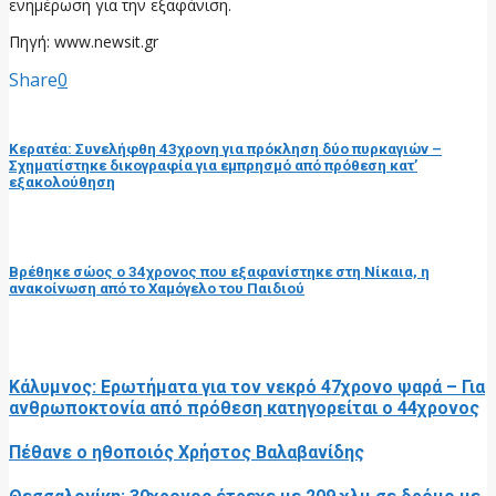
ενημέρωση για την εξαφάνιση.
Πηγή: www.newsit.gr
Share
0
προηγούμενη ανάρτηση
Κερατέα: Συνελήφθη 43χρονη για πρόκληση δύο πυρκαγιών –
Σχηματίστηκε δικογραφία για εμπρησμό από πρόθεση κατ’
εξακολούθηση
επόμενη ανάρτηση
Βρέθηκε σώος ο 34χρονος που εξαφανίστηκε στη Νίκαια, η
ανακοίνωση από το Χαμόγελο του Παιδιού
RELATED POSTS
Κάλυμνος: Ερωτήματα για τον νεκρό 47χρονο ψαρά – Για
ανθρωποκτονία από πρόθεση κατηγορείται ο 44χρονος
Πέθανε ο ηθοποιός Χρήστος Βαλαβανίδης