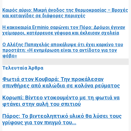
Καιρός αύριο: Μικρή άνοδος της θερμοκρασίας – Βροχές
και καταιγίδες σε διάφορες περιοχές
Η κακοκαιρία Erminio σαρώνει τον Πόρο: Δρόμοι έγιναν
χείμαρροι, κατέρρευσε γέφυρα και έκλεισαν σχολεία
Ο Αλέξης Παπαχελάς αποκάλυψε ότι έχει καρκίνο του
προστάτη: «Η ενημέρωση είναι το αντίδοτο για τον
φόβο»
Τελευταία Άρθρα
Φωτιά στον Κουβαρά: Την προκάλεσαν
σπινθήρες από καλώδια σε κολόνα ρεύματος
Κορωπί: Βίντεο ντοκουμέντο με τη φωτιά να
φτάνει στην αυλή του σπιτιού
Πάρος: Το βιντεοληπτικό υλικό θα λύσει τους
γρίφους για τον πνιγμό του...