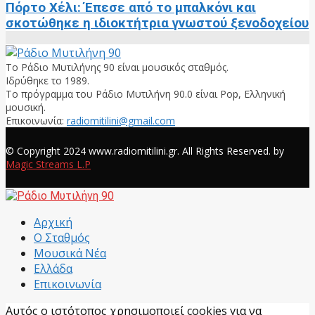
Πόρτο Χέλι: Έπεσε από το μπαλκόνι και
σκοτώθηκε η ιδιοκτήτρια γνωστού ξενοδοχείου
Το Ράδιο Μυτιλήνης 90 είναι μουσικός σταθμός.
Ιδρύθηκε το 1989.
Το πρόγραμμα του Ράδιο Μυτιλήνη 90.0 είναι Pop, Ελληνική
μουσική.
Επικοινωνία:
radiomitilini@gmail.com
Facebook
© Copyright 2024 www.radiomitilini.gr. All Rights Reserved. by
Magic Streams L.P
Facebook
Αρχική
Ο Σταθμός
Μουσικά Νέα
Ελλάδα
Επικοινωνία
Αυτός ο ιστότοπος χρησιμοποιεί cookies για να