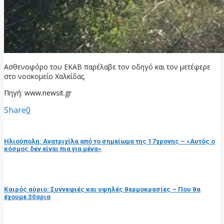
Ασθενοφόρο του ΕΚΑΒ παρέλαβε τον οδηγό και τον μετέφερε
στο νοοκομείο Χαλκίδας.
Πηγή: www.newsit.gr
Share
0
προηγούμενη ανάρτηση
Ηλιούπολη: Ανατριχίλα από το σημείωμα της 17χρονης – «Αυτός ο
κόσμος δεν είναι πια για μένα»
επόμενη ανάρτηση
Καιρός αύριο: Συννεφιές και υψηλές θερμοκρασίες – Που θα
έχουμε 30αρια
RELATED POSTS