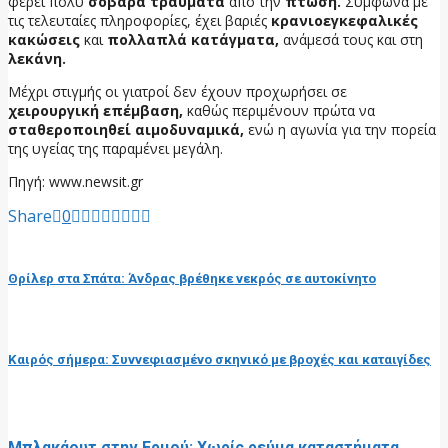
φέρει πολύ
σοβαρά τραύματα
από την
πτώση.
Σύμφωνα με
τις τελευταίες πληροφορίες, έχει βαριές
κρανιοεγκεφαλικές
κακώσεις
και
πολλαπλά κατάγματα,
ανάμεσά τους και στη
λεκάνη.
Μέχρι στιγμής οι γιατροί δεν έχουν προχωρήσει σε
χειρουργική επέμβαση,
καθώς περιμένουν πρώτα να
σταθεροποιηθεί αιμοδυναμικά,
ενώ η αγωνία για την πορεία
της υγείας της παραμένει μεγάλη.
Πηγή: www.newsit.gr
Share
0
προηγούμενη ανάρτηση
Θρίλερ στα Σπάτα: Άνδρας βρέθηκε νεκρός σε αυτοκίνητο
επόμενη ανάρτηση
Καιρός σήμερα: Συννεφιασμένο σκηνικό με βροχές και καταιγίδες
RELATED POSTS
Μπλακάουτ στην Ερμού: Χωρίς ρεύμα καταστήματα