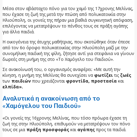
Μέσα στον αβάσταχτο πόνο για τον χαμό της 17χρονης Μελίνας,
που έχασε τη ζωή της μετά την πτώση από πολυκατοικία στην
Ηλιούπολη, οι γονείς της πήραν μια βαθιά συγκινητική απόφαση,
επιλέγοντας να μετατρέψουν το πένθος τους σε πράξη αγάπης
για άλλα παιδιά.
Η οικογένεια της άτυχης μαθήτριας, που σκοτώθηκε όταν έπεσε
από τον 6ο όροφο πολυκατοικίας στην Ηλιούπολη μαζί με την
συνομήλικη παιδική της φίλη, ζήτησε αντί για στεφάνια να γίνουν
δωρεές στη μνήμη της στο «Το Χαμόγελο του Παιδιού».
Σε ανακοίνωσή του, ο οργανισμός αναφέρει: «Με αυτή την
κίνηση, η μνήμη της Μελίνας θα συνεχίσει να
φωτίζει
τις
ζωές
των
παιδιών
που χρειάζονται
φροντίδα, προστασία
και
ελπίδα».
Αναλυτικά η ανακοίνωση από το
«Χαμόγελου του Παιδιού»
«Οι γονείς της 16χρονης Μελίνας, που τόσο πρόωρα έχασε τη
ζωή της στην Ηλιούπολη, επιθυμούν να μετατρέψουν τον πόνο
τους σε μια
πράξη προσφοράς
και
αγάπης
προς τα παιδιά.