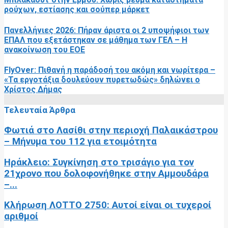
ρούχων, εστίασης και σούπερ μάρκετ
Πανελλήνιες 2026: Πήραν άριστα οι 2 υποψήφιοι των
ΕΠΑΛ που εξετάστηκαν σε μάθημα των ΓΕΛ – Η
ανακοίνωση του ΕΟΕ
FlyOver: Πιθανή η παράδοσή του ακόμη και νωρίτερα –
«Τα εργοτάξια δουλεύουν πυρετωδώς» δηλώνει ο
Χρίστος Δήμας
Τελευταία Άρθρα
Φωτιά στο Λασίθι στην περιοχή Παλαικάστρου
– Μήνυμα του 112 για ετοιμότητα
Ηράκλειο: Συγκίνηση στο τρισάγιο για τον
21χρονο που δολοφονήθηκε στην Αμμουδάρα
–...
Κλήρωση ΛΟΤΤΟ 2750: Αυτοί είναι οι τυχεροί
αριθμοί