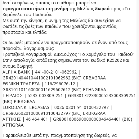
Αντί στεφάνων, όποιος το επιθυμεί μπορεί να
πραγματοποιήσει
στη
μνήμη
της Μελίνας
δωρεά
προς «Το
Χαμόγελο του Παιδιού».
Με αυτή την κίνηση, η μνήμη της Μελίνας θα συνεχίσει να
φωτίζει τις ζωές των παιδιών που χρειάζονται φροντίδα,
προστασία και ελπίδα.
Οι δωρεές μπορούν να πραγματοποιηθούν σε έναν από τους
παρακάτω λογαριασμούς:
Τραπεζικοί Λογαριασμοί: Δικαιούχος “Το Χαμόγελο του Παιδιού”
Στην αιτιολογία κατάθεσης σημειώνετε τον κωδικό Κ25202 και
όνομα δωρητή.
ALPHA BANK | 441-00-2101-062962 |
GR4201404410441002101062962 (BIC) CRBAGRAA
ΕΘΝΙΚΗ ΤΡΑΠΕΖΑ | 116/296076-12 |
GR8101101160000011629607612 (BIC) ETHNGRAA
ΠΕΙΡΑΙΩΣ | 5233-003309-251 | GR3301722330005233003309251
(BIC) PIRBGRAA
EUROBANK- ERGASIAS | 0026-0201-91-0100432797 |
GR5802602010000910100432797 (BIC) ERBKGRAA
ΑΤΤΙΚΗΣ | 46 464 401 | GR8001600690000000046464401 (BIC)
ATTIGRAA
Παρακαλείσθε μετά την πραγματοποίηση της δωρεάς, να