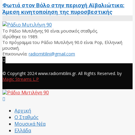
Φωτιά στον Βόλο στην περιοχή Αϊβαλιώτικα:
Άμεση κινητοποίηση της πυροσβεστικής
Το Ράδιο Μυτιλήνης 90 είναι μουσικός σταθμός.
Ιδρύθηκε το 1989.
Το πρόγραμμα του Ράδιο Μυτιλήνη 90.0 είναι Pop, Ελληνική
μουσική.
Επικοινωνία:
radiomitilini@gmail.com
Facebook
© Copyright 2024 www.radiomitilini.gr. All Rights Reserved. by
Magic Streams L.P
Facebook
Αρχική
Ο Σταθμός
Μουσικά Νέα
Ελλάδα