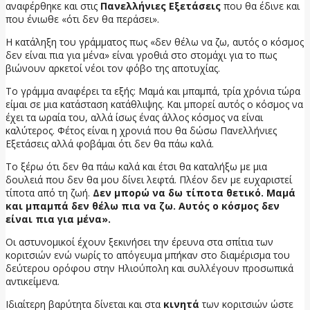
αναφέρθηκε και στις
Πανελλήνιες Εξετάσεις
που θα έδινε και
που ένιωθε «ότι δεν θα περάσει».
Η κατάληξη του γράμματος πως «δεν θέλω να ζω, αυτός ο κόσμος
δεν είναι πια για μένα» είναι γροθιά στο στομάχι για το πως
βιώνουν αρκετοί νέοι τον φόβο της αποτυχίας.
Το γράμμα αναφέρει τα εξής: Μαμά και μπαμπά, τρία χρόνια τώρα
είμαι σε μια κατάσταση κατάθλιψης. Και μπορεί αυτός ο κόσμος να
έχει τα ωραία του, αλλά ίσως ένας άλλος κόσμος να είναι
καλύτερος. Φέτος είναι η χρονιά που θα δώσω Πανελλήνιες
Εξετάσεις αλλά φοβάμαι ότι δεν θα πάω καλά.
Το ξέρω ότι δεν θα πάω καλά και έτσι θα καταλήξω με μια
δουλειά που δεν θα μου δίνει λεφτά. Πλέον δεν με ευχαριστεί
τίποτα από τη ζωή.
Δεν μπορώ να δω τίποτα θετικό. Μαμά
και μπαμπά δεν θέλω πια να ζω. Αυτός ο κόσμος δεν
είναι πια για μένα».
Οι αστυνομικοί έχουν ξεκινήσει την έρευνα στα σπίτια των
κοριτσιών ενώ νωρίς το απόγευμα μπήκαν στο διαμέρισμα του
δεύτερου ορόφου στην Ηλιούπολη και συλλέγουν προσωπικά
αντικείμενα.
Ιδιαίτερη βαρύτητα δίνεται και στα
κινητά
των κοριτσιών ώστε