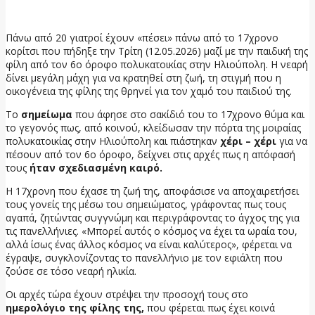
13 Μαΐου, 2026
Πάνω από 20 γιατροί έχουν «πέσει» πάνω από το 17χρονο
κορίτσι που πήδηξε την Τρίτη (12.05.2026) μαζί με την παιδική της
φίλη από τον 6ο όροφο πολυκατοικίας στην Ηλιούπολη. Η νεαρή
δίνει μεγάλη μάχη για να κρατηθεί στη ζωή, τη στιγμή που η
οικογένεια της φίλης της θρηνεί για τον χαμό του παιδιού της.
Το
σημείωμα
που άφησε στο σακίδιό του το 17χρονο θύμα και
το γεγονός πως, από κοινού, κλείδωσαν την πόρτα της μοιραίας
πολυκατοικίας στην Ηλιούπολη και πιάστηκαν
χέρι – χέρι
για να
πέσουν από τον 6ο όροφο, δείχνει στις αρχές πως η απόφασή
τους
ήταν σχεδιασμένη καιρό.
Η 17χρονη που έχασε τη ζωή της, αποφάσισε να αποχαιρετήσει
τους γονείς της μέσω του σημειώματος, γράφοντας πως τους
αγαπά, ζητώντας συγγνώμη και περιγράφοντας το άγχος της για
τις πανελλήνιες. «Μπορεί αυτός ο κόσμος να έχει τα ωραία του,
αλλά ίσως ένας άλλος κόσμος να είναι καλύτερος», φέρεται να
έγραψε, συγκλονίζοντας το πανελλήνιο με τον εφιάλτη που
ζούσε σε τόσο νεαρή ηλικία.
Οι αρχές τώρα έχουν στρέψει την προσοχή τους στο
ημερολόγιο της φίλης της,
που φέρεται πως έχει κοινά