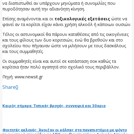
να διαπιστωθεί αν υπάρχουν μηνύματα ή συνομιλίες που
πυροδότησαν αυτή την αδιανόητη κίνηση.
Επίσης αναμένονται και οι
τοξικολογικές εξετάσεις
ώστε να
φανεί αν τα κορίτσι είχαν κάνει χρήση αλκοόλ ή κάποιων ουσιών.
Τέλος οι αστυνομικοί θα πάρουν καταθέσεις από τις οικογένειες
και τους φίλους των δυο κοριτσιών, ενώ θα βρεθούν και στο
σχολείου που πήγαιναν ώστε να μιλήσουν με τους δασκάλους
και τους συμμαθητές.
Οι συμμαθητές είναι και αυτοί σε κατάσταση σοκ καθώς τα
κορίτσια ήταν πολύ αγαπητά στο σχολικό τους περιβάλλον.
Πηγή: www.newsit.gr
Share
0
προηγούμενη ανάρτηση
Καιρός σήμερα: Τοπικές βροχές, συννεφιά και 30αρια
επόμενη ανάρτηση
Φοιτητές εκλογές: Άνοιξαν οι κάλπες στα πανεπιστήμια με φόντο