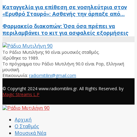
Καταγγελία για επίθεση σε νοσηλεύτρια στον
«Ερυθρό Σταυρό»: Ασθενής την άρπαξε από...
Φαρμακείο διακοπών: Όσα όσα πρέπει να
περιλαμβάνει το κιτ για ασφαλείς εξορμήσεις
Το Ράδιο Μυτιλήνης 90 είναι μουσικός σταθμός.
Ιδρύθηκε το 1989.
Το πρόγραμμα του Ράδιο Μυτιλήνη 90.0 είναι Pop, Ελληνική
μουσική.
Επικοινωνία:
radiomitilini@gmail.com
Facebook
© Copyright 2024 www.radiomitilini.gr. All Rights Reserved. by
Magic Streams L.P
Facebook
Αρχική
Ο Σταθμός
Μουσικά Νέα