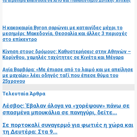
τα αιματηρά επεισόδια σε ΑΠΘ και Πανεπιστήμιο Δυτικής Αττικής
RELATED POSTS
Η κακοκαιρία Byron σαρώνει με καταιγίδες μέχρι το
μεσημέρι: Μακεδονία, Θεσσαλία και άλλες 3 περιοχές
στο επίκεντρο
Κίνηση στους δρόμους: Καθυστερήσεις στην Αθηνών –
Κορίνθου, χαμηλές ταχύτητες σε Κινέτα και Μέγαρα
Αγία Βαρβάρα: «Με έπιασε από το λαιμό και με απείλησε
με μαχαίρι» λέει οδηγός ταξί που έπεσε θύμα του
25χρονου
Τελευταία Άρθρα
Λέσβος: Έβαλαν άλογα να «χορέψουν» πάνω σε
σπασμένα μπουκάλια σε πανηγύρι, δείτε...
Σε πορτοκαλί συναγερμό για φωτιές η χώρα και
τη Δευτέρα: Στα 9...