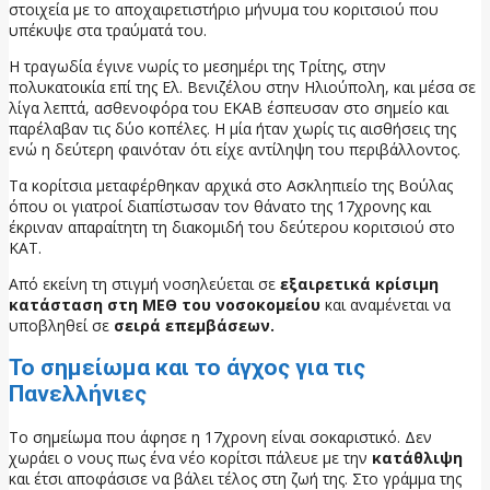
στοιχεία με το αποχαιρετιστήριο μήνυμα του κοριτσιού που
υπέκυψε στα τραύματά του.
Η τραγωδία έγινε νωρίς το μεσημέρι της Τρίτης, στην
πολυκατοικία επί της Ελ. Βενιζέλου στην Ηλιούπολη, και μέσα σε
λίγα λεπτά, ασθενοφόρα του ΕΚΑΒ έσπευσαν στο σημείο και
παρέλαβαν τις δύο κοπέλες. Η μία ήταν χωρίς τις αισθήσεις της
ενώ η δεύτερη φαινόταν ότι είχε αντίληψη του περιβάλλοντος.
Τα κορίτσια μεταφέρθηκαν αρχικά στο Ασκληπιείο της Βούλας
όπου οι γιατροί διαπίστωσαν τον θάνατο της 17χρονης και
έκριναν απαραίτητη τη διακομιδή του δεύτερου κοριτσιού στο
ΚΑΤ.
Από εκείνη τη στιγμή νοσηλεύεται σε
εξαιρετικά κρίσιμη
κατάσταση στη ΜΕΘ του νοσοκομείου
και αναμένεται να
υποβληθεί σε
σειρά επεμβάσεων.
Το σημείωμα και το άγχος για τις
Πανελλήνιες
Το σημείωμα που άφησε η 17χρονη είναι σοκαριστικό. Δεν
χωράει ο νους πως ένα νέο κορίτσι πάλευε με την
κατάθλιψη
και έτσι αποφάσισε να βάλει τέλος στη ζωή της. Στο γράμμα της