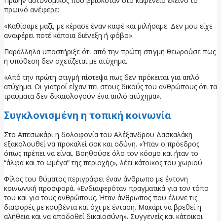
Πρώην αστυνομικός που βρισκόταν στο καφενείο εκείνο το
πρωινό ανέφερε:
«Καθίσαμε μαζί, με κέρασε έναν καφέ και μιλήσαμε. Δεν μου είχε
αναφέρει ποτέ κάποια διένεξη ή φόβο».
Παράλληλα υποστήριξε ότι από την πρώτη στιγμή θεωρούσε πως
η υπόθεση δεν σχετίζεται με ατύχημα.
«Από την πρώτη στιγμή πίστεψα πως δεν πρόκειται για απλό
ατύχημα. Οι γιατροί είχαν πει στους δικούς του ανθρώπους ότι τα
τραύματα δεν δικαιολογούν ένα απλό ατύχημα».
Συγκλονισμένη η τοπική κοινωνία
Στο Απεσωκάρι η δολοφονία του Αλέξανδρου Δασκαλάκη
εξακολουθεί να προκαλεί σοκ και οδύνη. «Ήταν ο πρόεδρος
όπως πρέπει να είναι. Βοηθούσε όλο τον κόσμο και ήταν το
“άλφα και το ωμέγα” της περιοχής», λέει κάτοικος του χωριού.
Φίλος του θύματος περιγράφει έναν άνθρωπο με έντονη
κοινωνική προσφορά. «Ενδιαφερόταν πραγματικά για τον τόπο
του και για τους ανθρώπους. Ήταν άνθρωπος που έλυνε τις
διαφορές με κουβέντα και όχι με ένταση. Μακάρι να βρεθεί η
αλήθεια και να αποδοθεί δικαιοσύνη». Συγγενείς και κάτοικοι