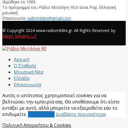
Ιδρύθηκε το 1989.
Το πρόγραμμα του Ράδιο Μυτιλήνη 90.0 είναι Pop, Ελληνική
μουσική.
Επικοινωνία:
radiomitilini@gmail.com
Facebook
© Copyright 2024 www.radiomitilini.gr. All Rights Reserved. by
Magic Streams L.P
Facebook
Αρχική
Ο Σταθμός
Μουσικά Νέα
Ελλάδα
Επικοινωνία
Αυτός ο ιστότοπος χρησιμοποιεί cookies για να
βελτιώσει την εμπειρία σας. Θα υποθέσουμε ότι είστε
εντάξει με αυτό, αλλά μπορείτε να εξαιρεθείτε εάν το
επιθυμείτε.
Αποδέχομαι
Διαβάστε περισσότερα
Πολιτική Απορρήτου & Cookies