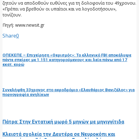
ζητούν να αποδοθούν ευθύνες για τη δολοφονία του 49χρονου.
«Πρέπει να βρεθούν οι υπαίτιοι και να λογοδοτήσουν»,
τονίζουν.
Πηγή: www.newsit.gr
Share
0
προηγούμενη ανάρτηση
ΟΠΕΚΕΠΕ – Επιχείρηση «Θερισμός»: Το ελληνικό FBI αποκάλυψε
πέντε σπείρες με 1.151 κατηγορούμενους και λεία πάνω από 17
εκατ. ευρώ
επόμενη ανάρτηση
Συνελήφθη 33χρονος στο αεροδρόμιο «Ελευθέριος Βενιζέλος» για
πορνογραφία ανηλίκων
RELATED POSTS
Πάτρα: Στην Εντατική μωρό 5 μηνών με μηνιγγίτιδα
Κλειστά σχολεία την Δευτέρα σε Νευροκόπι και