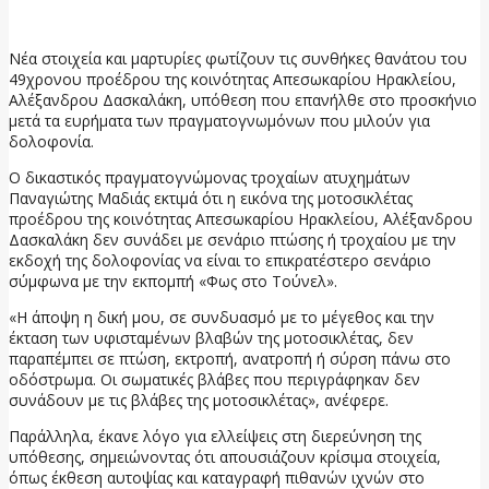
30 Μαΐου, 2026
Νέα στοιχεία και μαρτυρίες φωτίζουν τις συνθήκες θανάτου του
49χρονου προέδρου της κοινότητας Απεσωκαρίου Ηρακλείου,
Αλέξανδρου Δασκαλάκη, υπόθεση που επανήλθε στο προσκήνιο
μετά τα ευρήματα των πραγματογνωμόνων που μιλούν για
δολοφονία.
Ο δικαστικός πραγματογνώμονας τροχαίων ατυχημάτων
Παναγιώτης Μαδιάς εκτιμά ότι η εικόνα της μοτοσικλέτας
προέδρου της κοινότητας Απεσωκαρίου Ηρακλείου, Αλέξανδρου
Δασκαλάκη δεν συνάδει με σενάριο πτώσης ή τροχαίου με την
εκδοχή της δολοφονίας να είναι το επικρατέστερο σενάριο
σύμφωνα με την εκπομπή «Φως στο Τούνελ».
«Η άποψη η δική μου, σε συνδυασμό με το μέγεθος και την
έκταση των υφισταμένων βλαβών της μοτοσικλέτας, δεν
παραπέμπει σε πτώση, εκτροπή, ανατροπή ή σύρση πάνω στο
οδόστρωμα. Οι σωματικές βλάβες που περιγράφηκαν δεν
συνάδουν με τις βλάβες της μοτοσικλέτας», ανέφερε.
Παράλληλα, έκανε λόγο για ελλείψεις στη διερεύνηση της
υπόθεσης, σημειώνοντας ότι απουσιάζουν κρίσιμα στοιχεία,
όπως έκθεση αυτοψίας και καταγραφή πιθανών ιχνών στο