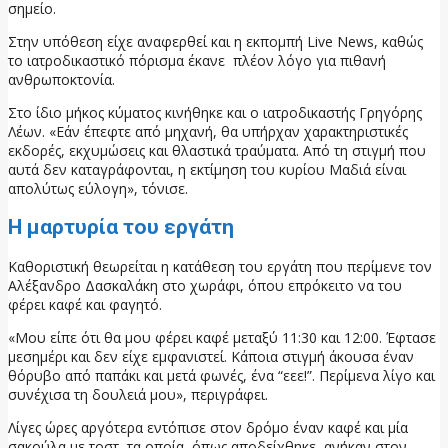
σημείο.
Στην υπόθεση είχε αναφερθεί και η εκπομπή Live News, καθώς
το ιατροδικαστικό πόρισμα έκανε πλέον λόγο για πιθανή
ανθρωποκτονία.
Στο ίδιο μήκος κύματος κινήθηκε και ο ιατροδικαστής Γρηγόρης
Λέων. «Εάν έπεφτε από μηχανή, θα υπήρχαν χαρακτηριστικές
εκδορές, εκχυμώσεις και θλαστικά τραύματα. Από τη στιγμή που
αυτά δεν καταγράφονται, η εκτίμηση του κυρίου Μαδιά είναι
απολύτως εύλογη», τόνισε.
Η μαρτυρία του εργάτη
Καθοριστική θεωρείται η κατάθεση του εργάτη που περίμενε τον
Αλέξανδρο Δασκαλάκη στο χωράφι, όπου επρόκειτο να του
φέρει καφέ και φαγητό.
«Μου είπε ότι θα μου φέρει καφέ μεταξύ 11:30 και 12:00. Έφτασε
μεσημέρι και δεν είχε εμφανιστεί. Κάποια στιγμή άκουσα έναν
θόρυβο από παπάκι και μετά φωνές, ένα “εεε!”. Περίμενα λίγο και
συνέχισα τη δουλειά μου», περιγράφει.
Λίγες ώρες αργότερα εντόπισε στον δρόμο έναν καφέ και μία
σακούλα με τοστ, τα οποία, όπως αποδείχθηκε, ανήκαν στον