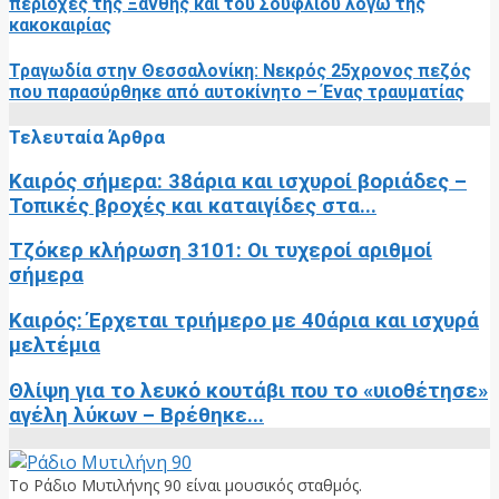
περιοχές της Ξάνθης και του Σουφλίου λόγω της
κακοκαιρίας
Τραγωδία στην Θεσσαλονίκη: Νεκρός 25χρονος πεζός
που παρασύρθηκε από αυτοκίνητο – Ένας τραυματίας
Τελευταία Άρθρα
Καιρός σήμερα: 38άρια και ισχυροί βοριάδες –
Τοπικές βροχές και καταιγίδες στα...
Τζόκερ κλήρωση 3101: Οι τυχεροί αριθμοί
σήμερα
Καιρός: Έρχεται τριήμερο με 40άρια και ισχυρά
μελτέμια
Θλίψη για το λευκό κουτάβι που το «υιοθέτησε»
αγέλη λύκων – Βρέθηκε...
Το Ράδιο Μυτιλήνης 90 είναι μουσικός σταθμός.