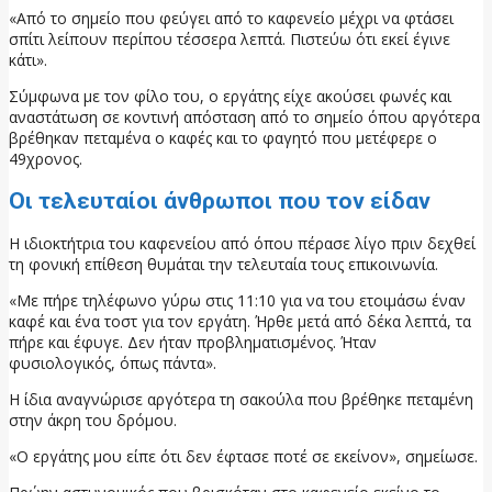
«Από το σημείο που φεύγει από το καφενείο μέχρι να φτάσει
σπίτι λείπουν περίπου τέσσερα λεπτά. Πιστεύω ότι εκεί έγινε
κάτι».
Σύμφωνα με τον φίλο του, ο εργάτης είχε ακούσει φωνές και
αναστάτωση σε κοντινή απόσταση από το σημείο όπου αργότερα
βρέθηκαν πεταμένα ο καφές και το φαγητό που μετέφερε ο
49χρονος.
Οι τελευταίοι άνθρωποι που τον είδαν
Η ιδιοκτήτρια του καφενείου από όπου πέρασε λίγο πριν δεχθεί
τη φονική επίθεση θυμάται την τελευταία τους επικοινωνία.
«Με πήρε τηλέφωνο γύρω στις 11:10 για να του ετοιμάσω έναν
καφέ και ένα τοστ για τον εργάτη. Ήρθε μετά από δέκα λεπτά, τα
πήρε και έφυγε. Δεν ήταν προβληματισμένος. Ήταν
φυσιολογικός, όπως πάντα».
Η ίδια αναγνώρισε αργότερα τη σακούλα που βρέθηκε πεταμένη
στην άκρη του δρόμου.
«Ο εργάτης μου είπε ότι δεν έφτασε ποτέ σε εκείνον», σημείωσε.