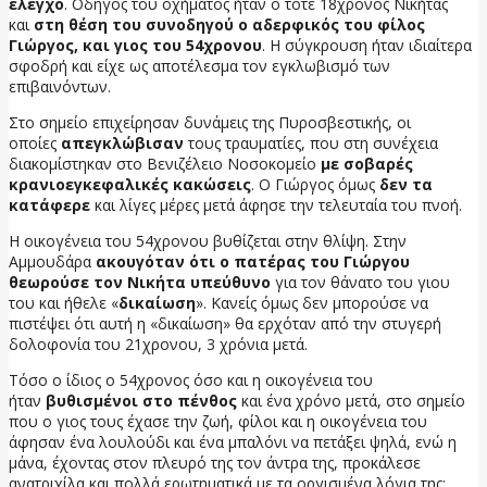
έλεγχο
. Οδηγός του οχήματος ήταν ο τότε 18χρονος Νικήτας
και
στη θέση του συνοδηγού ο αδερφικός του φίλος
Γιώργος, και γιος του 54χρονου
. Η σύγκρουση ήταν ιδιαίτερα
σφοδρή και είχε ως αποτέλεσμα τον εγκλωβισμό των
επιβαινόντων.
Στο σημείο επιχείρησαν δυνάμεις της Πυροσβεστικής, οι
οποίες
απεγκλώβισαν
τους τραυματίες, που στη συνέχεια
διακομίστηκαν στο Βενιζέλειο Νοσοκομείο
με σοβαρές
κρανιοεγκεφαλικές κακώσεις
. Ο Γιώργος όμως
δεν τα
κατάφερε
και λίγες μέρες μετά άφησε την τελευταία του πνοή.
Η οικογένεια του 54χρονου βυθίζεται στην θλίψη. Στην
Αμμουδάρα
ακουγόταν ότι ο πατέρας του Γιώργου
θεωρούσε τον Νικήτα υπεύθυνο
για τον θάνατο του γιου
του και ήθελε «
δικαίωση
». Κανείς όμως δεν μπορούσε να
πιστέψει ότι αυτή η «δικαίωση» θα ερχόταν από την στυγερή
δολοφονία του 21χρονου, 3 χρόνια μετά.
Τόσο ο ίδιος ο 54χρονος όσο και η οικογένεια του
ήταν
βυθισμένοι στο πένθος
και ένα χρόνο μετά, στο σημείο
που ο γιος τους έχασε την ζωή, φίλοι και η οικογένεια του
άφησαν ένα λουλούδι και ένα μπαλόνι να πετάξει ψηλά, ενώ η
μάνα, έχοντας στον πλευρό της τον άντρα της, προκάλεσε
ανατριχίλα και πολλά ερωτηματικά με τα οργισμένα λόγια της: