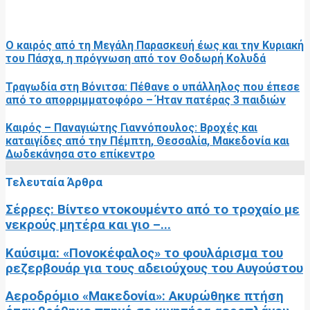
RELATED POSTS
Ο καιρός από τη Μεγάλη Παρασκευή έως και την Κυριακή
του Πάσχα, η πρόγνωση από τον Θοδωρή Κολυδά
Τραγωδία στη Βόνιτσα: Πέθανε ο υπάλληλος που έπεσε
από το απορριμματοφόρο – Ήταν πατέρας 3 παιδιών
Καιρός – Παναγιώτης Γιαννόπουλος: Βροχές και
καταιγίδες από την Πέμπτη, Θεσσαλία, Μακεδονία και
Δωδεκάνησα στο επίκεντρο
Τελευταία Άρθρα
Σέρρες: Βίντεο ντοκουμέντο από το τροχαίο με
νεκρούς μητέρα και γιο –...
Καύσιμα: «Πονοκέφαλος» το φουλάρισμα του
ρεζερβουάρ για τους αδειούχους του Αυγούστου
Αεροδρόμιο «Μακεδονία»: Ακυρώθηκε πτήση