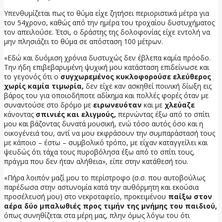
Υπενθυμίζεται πως το θύμα είχε ζητήσει περιοριστικά μέτρα για
τον 54χρονο, καθώς από την ημέρα του τροχαίου δυστυχήματος
τον απειλούσε. Έτσι, ο δράστης της δολοφονίας είχε εντολή να
μην πλησιάζει το θύμα σε απόσταση 100 μέτρων.
«Εδώ και δυόμιση χρόνια δυστυχώς δεν έβλεπα καμία πρόοδο.
Την ήδη επιβεβαρυμένη ψυχική μου κατάσταση επιδείνωσε και
το γεγονός ότι ο
συγχωρεμένος κυκλοφορούσε ελεύθερος
χωρίς καμία τιμωρία,
δεν είχε καν ασκηθεί ποινική δίωξη εις
βάρος του για οποιοδήποτε αδίκημα και πολλές φορές όταν με
συναντούσε στο δρόμο με
ειρωνευόταν
και με
χλεύαζε
κάνοντας
σπινιές και ελιγμούς,
περνώντας έξω από το σπίτι
μου και βάζοντας δυνατά μουσική, ενώ τόσο αυτός όσο και η
οικογένειά του, αντί να μου εκφράσουν την συμπαράστασή τους
με κάποιο – έστω – συμβολικό τρόπο, με είχαν καταγγείλει και
ψευδώς ότι τάχα τους πυροβόλησα έξω από το σπίτι τους,
πράγμα που δεν ήταν αλήθεια», είπε στην κατάθεσή του.
«Πήρα λοιπόν μαζί μου το περίστροφο (σ.σ. που αυτοβούλως
παρέδωσα στην αστυνομία κατά την αυθόρμητη και εκούσια
προσέλευσή μου) στο νεκροταφείο, προκειμένου
παίξω στον
αέρα δύο μπαλωθιές προς τιμήν της μνήμης του παιδιού,
όπως συνηθίζεται στα μέρη μας, πλην όμως λόγω του ότι