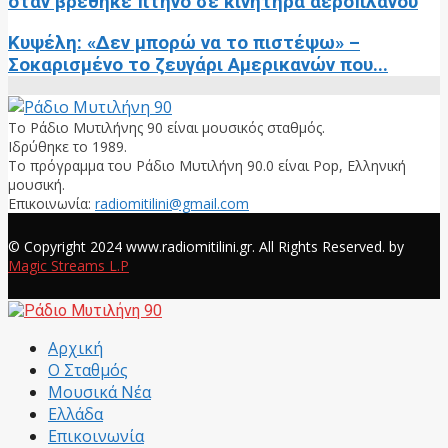
όταν βρέθηκε πτηνό σε κινητήρα αεροπλάνου
Κυψέλη: «Δεν μπορώ να το πιστέψω» –
Σοκαρισμένο το ζευγάρι Αμερικανών που...
Το Ράδιο Μυτιλήνης 90 είναι μουσικός σταθμός.
Ιδρύθηκε το 1989.
Το πρόγραμμα του Ράδιο Μυτιλήνη 90.0 είναι Pop, Ελληνική
μουσική.
Επικοινωνία:
radiomitilini@gmail.com
Facebook
© Copyright 2024 www.radiomitilini.gr. All Rights Reserved. by
Magic Streams L.P
Facebook
Αρχική
Ο Σταθμός
Μουσικά Νέα
Ελλάδα
Επικοινωνία