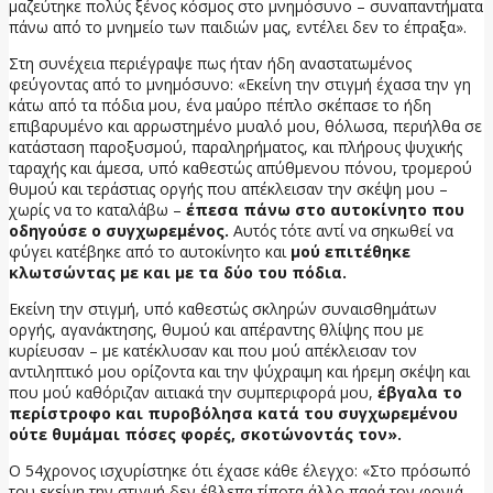
μαζεύτηκε πολύς ξένος κόσμος στο μνημόσυνο – συναπαντήματα
πάνω από το μνημείο των παιδιών μας, εντέλει δεν το έπραξα».
Στη συνέχεια περιέγραψε πως ήταν ήδη αναστατωμένος
φεύγοντας από το μνημόσυνο: «Εκείνη την στιγμή έχασα την γη
κάτω από τα πόδια μου, ένα μαύρο πέπλο σκέπασε το ήδη
επιβαρυμένο και αρρωστημένο μυαλό μου, θόλωσα, περιήλθα σε
κατάσταση παροξυσμού, παραληρήματος, και πλήρους ψυχικής
ταραχής και άμεσα, υπό καθεστώς απύθμενου πόνου, τρομερού
θυμού και τεράστιας οργής που απέκλεισαν την σκέψη μου –
χωρίς να το καταλάβω –
έπεσα πάνω στο αυτοκίνητο που
οδηγούσε ο συγχωρεμένος.
Αυτός τότε αντί να σηκωθεί να
φύγει κατέβηκε από το αυτοκίνητο και
μού επιτέθηκε
κλωτσώντας με και με τα δύο του πόδια.
Εκείνη την στιγμή, υπό καθεστώς σκληρών συναισθημάτων
οργής, αγανάκτησης, θυμού και απέραντης θλίψης που με
κυρίευσαν – με κατέκλυσαν και που μού απέκλεισαν τον
αντιληπτικό μου ορίζοντα και την ψύχραιμη και ήρεμη σκέψη και
που μού καθόριζαν αιτιακά την συμπεριφορά μου,
έβγαλα το
περίστροφο και πυροβόλησα κατά του συγχωρεμένου
ούτε θυμάμαι πόσες φορές, σκοτώνοντάς τον».
Ο 54χρονος ισχυρίστηκε ότι έχασε κάθε έλεγχο: «Στο πρόσωπό
του εκείνη την στιγμή δεν έβλεπα τίποτα άλλο παρά τον φονιά