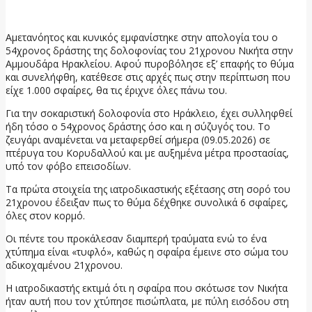
9 Μαΐου, 2026
Αμετανόητος και κυνικός εμφανίστηκε στην απολογία του ο
54χρονος δράστης της δολοφονίας του 21χρονου Νικήτα στην
Αμμουδάρα Ηρακλείου. Αφού πυροβόλησε εξ’ επαφής το θύμα
και συνελήφθη, κατέθεσε στις αρχές πως στην περίπτωση που
είχε 1.000 σφαίρες, θα τις έριχνε όλες πάνω του.
Για την σοκαριστική δολοφονία στο Ηράκλειο, έχει συλληφθεί
ήδη τόσο ο 54χρονος δράστης όσο και η σύζυγός του. Το
ζευγάρι αναμένεται να μεταφερθεί σήμερα (09.05.2026) σε
πτέρυγα του Κορυδαλλού και με αυξημένα μέτρα προστασίας,
υπό τον φόβο επεισοδίων.
Τα πρώτα στοιχεία της ιατροδικαστικής εξέτασης στη σορό του
21χρονου έδειξαν πως το θύμα δέχθηκε συνολικά 6 σφαίρες,
όλες στον κορμό.
Οι πέντε του προκάλεσαν διαμπερή τραύματα ενώ το ένα
χτύπημα είναι «τυφλό», καθώς η σφαίρα έμεινε στο σώμα του
αδικοχαμένου 21χρονου.
Η ιατροδικαστής εκτιμά ότι η σφαίρα που σκότωσε τον Νικήτα
ήταν αυτή που τον χτύπησε πισώπλατα, με πύλη εισόδου στη