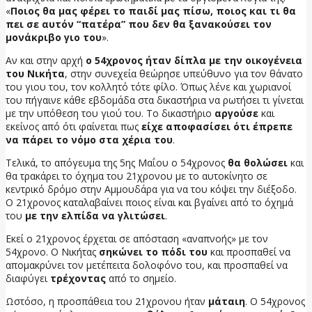
«
Ποιος θα μας φέρει το παιδί μας πίσω, ποιος και τι θα
πει σε αυτόν “πατέρα” που δεν θα ξανακούσει τον
μονάκριβο γιο του
».
Αν και στην αρχή
ο 54χρονος ήταν δίπλα με την οικογένεια
του Νικήτα
, στην συνεχεία θεώρησε υπεύθυνο για τον θάνατο
του γιου του, τον κολλητό τότε φίλο. Όπως λένε και χωριανοί
του πήγαινε κάθε εβδομάδα στα δικαστήρια να ρωτήσει τι γίνεται
με την υπόθεση του γιού του. Το δικαστήριο
αργούσε
και
εκείνος από ότι φαίνεται πως
είχε αποφασίσει ότι έπρεπε
να πάρει το νόμο στα χέρια του
.
Τελικά, το απόγευμα της 5ης Μαΐου ο 54χρονος
θα θολώσει
και
θα τρακάρει το όχημα του 21χρονου με το αυτοκίνητο σε
κεντρικό δρόμο στην Αμμουδάρα για να του κόψει την διέξοδο.
Ο 21χρονος καταλαβαίνει ποιος είναι και βγαίνει από το όχημά
του
με την ελπίδα να γλιτώσει
.
Εκεί ο 21χρονος έρχεται σε απόσταση «αναπνοής» με τον
54χρονο. Ο Νικήτας
σηκώνει το πόδι του
και προσπαθεί να
απομακρύνει τον μετέπειτα δολοφόνο του, και προσπαθεί να
διαφύγει
τρέχοντας
από το σημείο.
Ωστόσο, η προσπάθεια του 21χρονου ήταν
μάταιη
. Ο 54χρονος