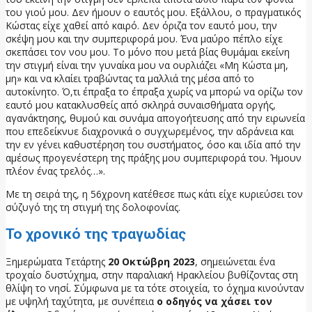
του γιού μου. Δεν ήμουν ο εαυτός μου. Εξάλλου, ο πραγματικός
Κώστας είχε χαθεί από καιρό. Δεν όριζα τον εαυτό μου, την
σκέψη μου και την συμπεριφορά μου. Ένα μαύρο πέπλο είχε
σκεπάσει τον νου μου. Το μόνο που μετά βίας θυμάμαι εκείνη
την στιγμή είναι την γυναίκα μου να ουρλιάζει «Μη Κώστα μη,
μη» και να κλαίει τραβώντας τα μαλλιά της μέσα από το
αυτοκίνητο. Ό,τι έπραξα το έπραξα χωρίς να μπορώ να ορίζω τον
εαυτό μου κατακλυσθείς από σκληρά συναισθήματα οργής,
αγανάκτησης, θυμού και συνάμα απογοήτευσης από την ειρωνεία
που επεδείκνυε διαχρονικά ο συγχωρεμένος, την αδράνεια και
την εν γένει καθυστέρηση του συστήματος, όσο και ιδία από την
αμέσως προγενέστερη της πράξης μου συμπεριφορά του. Ήμουν
πλέον ένας τρελός…».
Με τη σειρά της, η 56χρονη κατέθεσε πως κάτι είχε κυριεύσει τον
σύζυγό της τη στιγμή της δολοφονίας.
Το χρονικό της τραγωδίας
Ξημερώματα Τετάρτης
20 Οκτώβρη 2023
, σημειώνεται ένα
τροχαίο δυστύχημα, στην παραλιακή Ηρακλείου βυθίζοντας στη
θλίψη το νησί. Σύμφωνα με τα τότε στοιχεία, το όχημα κινούνταν
με υψηλή ταχύτητα, με συνέπεια
ο οδηγός να χάσει τον