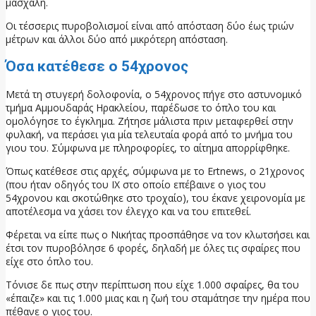
μασχάλη.
Οι τέσσερις πυροβολισμοί είναι από απόσταση δύο έως τριών
μέτρων και άλλοι δύο από μικρότερη απόσταση.
Όσα κατέθεσε ο 54χρονος
Μετά τη στυγερή δολοφονία, ο 54χρονος πήγε στο αστυνομικό
τμήμα Αμμουδαράς Ηρακλείου, παρέδωσε το όπλο του και
ομολόγησε το έγκλημα. Ζήτησε μάλιστα πριν μεταφερθεί στην
φυλακή, να περάσει για μία τελευταία φορά από το μνήμα του
γιου του. Σύμφωνα με πληροφορίες, το αίτημα απορρίφθηκε.
Όπως κατέθεσε στις αρχές, σύμφωνα με το Ertnews, ο 21χρονος
(που ήταν οδηγός του ΙΧ στο οποίο επέβαινε ο γιος του
54χρονου και σκοτώθηκε στο τροχαίο), του έκανε χειρονομία με
αποτέλεσμα να χάσει τον έλεγχο και να του επιτεθεί.
Φέρεται να είπε πως ο Νικήτας προσπάθησε να τον κλωτσήσει και
έτσι τον πυροβόλησε 6 φορές, δηλαδή με όλες τις σφαίρες που
είχε στο όπλο του.
Τόνισε δε πως στην περίπτωση που είχε 1.000 σφαίρες, θα του
«έπαιζε» και τις 1.000 μιας και η ζωή του σταμάτησε την ημέρα που
πέθανε ο γιος του.