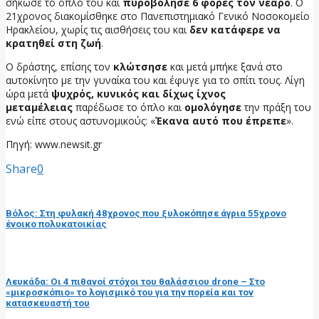
σήκωσε το όπλο του και
πυροβόλησε 6 φορές τον νεαρό
. Ο
21χρονος διακομίσθηκε στο Πανεπιστημιακό Γενικό Νοσοκομείο
Ηρακλείου, χωρίς τις αισθήσεις του και
δεν κατάφερε να
κρατηθεί στη ζωή
.
Ο δράστης, επίσης τον
κλώτσησε
και μετά μπήκε ξανά στο
αυτοκίνητο με την γυναίκα του και έφυγε για το σπίτι τους. Λίγη
ώρα μετά
ψυχρός, κυνικός και δίχως ίχνος
μεταμέλειας
παρέδωσε το όπλο και
ομολόγησε
την πράξη του
ενώ είπε στους αστυνομικούς: «
Έκανα αυτό που έπρεπε
».
Πηγή: www.newsit.gr
Share
0
προηγούμενη ανάρτηση
Βόλος: Στη φυλακή 48χρονος που ξυλοκόπησε άγρια 55χρονο
ένοικο πολυκατοικίας
επόμενη ανάρτηση
Λευκάδα: Οι 4 πιθανοί στόχοι του θαλάσσιου drone – Στο
«μικροσκόπιο» το λογισμικό του για την πορεία και τον
κατασκευαστή του