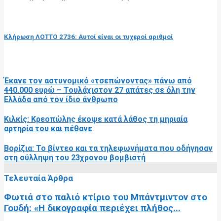
επόμενη ανάρτηση
Κλήρωση ΛΟΤΤΟ 2736: Αυτοί είναι οι τυχεροί αριθμοί
RELATED POSTS
Έκανε τον αστυνομικό «τσεπώνοντας» πάνω από
440.000 ευρώ – Τουλάχιστον 27 απάτες σε όλη την
Ελλάδα από τον ίδιο άνθρωπο
Κιλκίς: Κρεοπώλης έκοψε κατά λάθος τη μηριαία
αρτηρία του και πέθανε
Βορίζια: Το βίντεο και τα τηλεφωνήματα που οδήγησαν
στη σύλληψη του 23χρονου βομβιστή
Τελευταία Άρθρα
Φωτιά στο παλιό κτίριο του Μπάντμιντον στο
Γουδή: «Η δικογραφία περιέχει πλήθος...