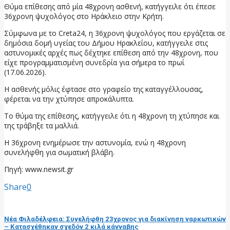
Θύμα επίθεσης από μία 48χρονη ασθενή, κατήγγειλε ότι έπεσε
36χρονη ψυχολόγος στο Ηράκλειο στην Κρήτη.
Σύμφωνα με το Creta24, η 36χρονη ψυχολόγος που εργάζεται σε
δημόσια δομή υγείας του Δήμου Ηρακλείου, κατήγγειλε στις
αστυνομικές αρχές πως δέχτηκε επίθεση από την 48χρονη, που
είχε προγραμματισμένη συνεδρία για σήμερα το πρωί
(17.06.2026).
Η ασθενής μόλις έφτασε στο γραφείο της καταγγέλλουσας,
φέρεται να την χτύπησε απροκάλυπτα.
Το θύμα της επίθεσης, κατήγγειλε ότι η 48χρονη τη χτύπησε και
της τράβηξε τα μαλλιά.
Η 36χρονη ενημέρωσε την αστυνομία, ενώ η 48χρονη
συνελήφθη για σωματική βλάβη.
Πηγή: www.newsit.gr
Share
0
προηγούμενη ανάρτηση
Νέα Φιλαδέλφεια: Συνελήφθη 23χρονος για διακίνηση ναρκωτικών
– Κατασχέθηκαν σχεδόν 2 κιλά κάνναβης