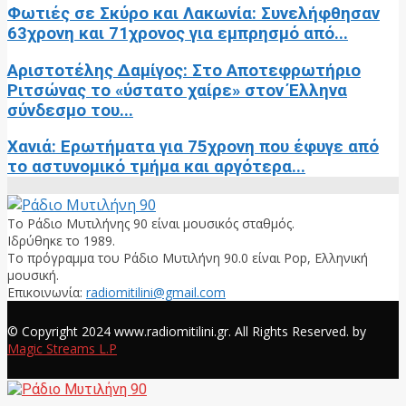
Φωτιές σε Σκύρο και Λακωνία: Συνελήφθησαν
63χρονη και 71χρονος για εμπρησμό από...
Αριστοτέλης Δαμίγος: Στο Αποτεφρωτήριο
Ριτσώνας το «ύστατο χαίρε» στον Έλληνα
σύνδεσμο του...
Χανιά: Ερωτήματα για 75χρονη που έφυγε από
το αστυνομικό τμήμα και αργότερα...
Το Ράδιο Μυτιλήνης 90 είναι μουσικός σταθμός.
Ιδρύθηκε το 1989.
Το πρόγραμμα του Ράδιο Μυτιλήνη 90.0 είναι Pop, Ελληνική
μουσική.
Επικοινωνία:
radiomitilini@gmail.com
Facebook
© Copyright 2024 www.radiomitilini.gr. All Rights Reserved. by
Magic Streams L.P