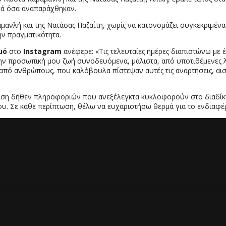
κά όσα αναπαράχθηκαν.
ή και της Νατάσας Παζαΐτη, χωρίς να κατονομάζει συγκεκριμένα δ
ν πραγματικότητα.
μό
στο
Instagram
ανέφερε: «Τις τελευταίες ημέρες διαπιστώνω με 
ν προσωπική μου ζωή συνοδευόμενα, μάλιστα, από υποτιθέμενες λε
πό ανθρώπους, που καλόβουλα πίστεψαν αυτές τις αναρτήσεις, αισ
είριση δήθεν πληροφοριών που ανεξέλεγκτα κυκλοφορούν στο διαδίκ
υ. Σε κάθε περίπτωση, θέλω να ευχαριστήσω θερμά για το ενδιαφέρο