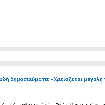
υδή δημοσιεύματα: «Χρειάζεται μεγάλη 
 Κώστα Καραμανλή και της Νατάσας Παζαΐτη, Αλίκη, έβαλε τέλος στα 