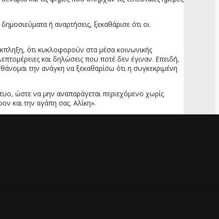
ημοσιεύματα ή αναρτήσεις, ξεκαθάρισε ότι οι
έκπληξη, ότι κυκλοφορούν στα μέσα κοινωνικής
πτομέρειες και δηλώσεις που ποτέ δεν έγιναν. Επειδή,
θάνομαι την ανάγκη να ξεκαθαρίσω ότι η συγκεκριμένη
τυο, ώστε να μην αναπαράγεται περιεχόμενο χωρίς
ν και την αγάπη σας. Αλίκη».