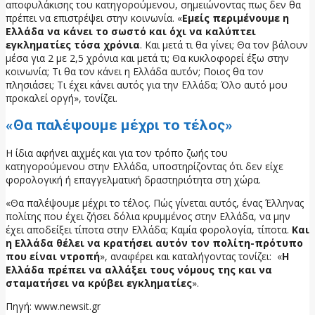
αποφυλάκισης του κατηγορούμενου, σημειώνοντας πως δεν θα
πρέπει να επιστρέψει στην κοινωνία. «
Εμείς περιμένουμε η
Ελλάδα να κάνει το σωστό και όχι να καλύπτει
εγκληματίες τόσα χρόνια
. Και μετά τι θα γίνει; Θα τον βάλουν
μέσα για 2 με 2,5 χρόνια και μετά τι; Θα κυκλοφορεί έξω στην
κοινωνία; Τι θα τον κάνει η Ελλάδα αυτόν; Ποιος θα τον
πλησιάσει; Τι έχει κάνει αυτός για την Ελλάδα; Όλο αυτό μου
προκαλεί οργή», τονίζει.
«Θα παλέψουμε μέχρι το τέλος»
Η ίδια αφήνει αιχμές και για τον τρόπο ζωής του
κατηγορούμενου στην Ελλάδα, υποστηρίζοντας ότι δεν είχε
φορολογική ή επαγγελματική δραστηριότητα στη χώρα.
«Θα παλέψουμε μέχρι το τέλος. Πώς γίνεται αυτός, ένας Έλληνας
πολίτης που έχει ζήσει δόλια κρυμμένος στην Ελλάδα, να μην
έχει αποδείξει τίποτα στην Ελλάδα; Καμία φορολογία, τίποτα.
Και
η Ελλάδα θέλει να κρατήσει αυτόν τον πολίτη-πρότυπο
που είναι ντροπή
», αναφέρει και καταλήγοντας τονίζει: «
Η
Ελλάδα πρέπει να αλλάξει τους νόμους της και να
σταματήσει να κρύβει εγκληματίες
».
Πηγή: www.newsit.gr