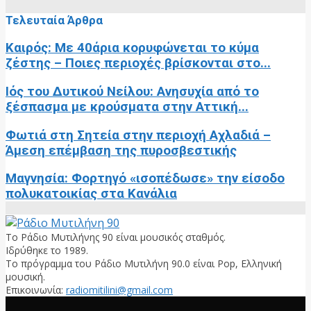
Τελευταία Άρθρα
Καιρός: Με 40άρια κορυφώνεται το κύμα
ζέστης – Ποιες περιοχές βρίσκονται στο...
Ιός του Δυτικού Νείλου: Ανησυχία από το
ξέσπασμα με κρούσματα στην Αττική...
Φωτιά στη Σητεία στην περιοχή Αχλαδιά –
Άμεση επέμβαση της πυροσβεστικής
Μαγνησία: Φορτηγό «ισοπέδωσε» την είσοδο
πολυκατοικίας στα Κανάλια
Το Ράδιο Μυτιλήνης 90 είναι μουσικός σταθμός.
Ιδρύθηκε το 1989.
Το πρόγραμμα του Ράδιο Μυτιλήνη 90.0 είναι Pop, Ελληνική
μουσική.
Επικοινωνία:
radiomitilini@gmail.com
Facebook