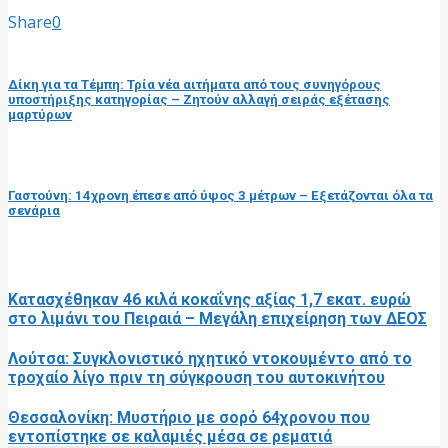
Share
0
προηγούμενη ανάρτηση
Δίκη για τα Τέμπη: Τρία νέα αιτήματα από τους συνηγόρους
υποστήριξης κατηγορίας – Ζητούν αλλαγή σειράς εξέτασης
μαρτύρων
επόμενη ανάρτηση
Γαστούνη: 14χρονη έπεσε από ύψος 3 μέτρων – Εξετάζονται όλα τα
σενάρια
RELATED POSTS
Κατασχέθηκαν 46 κιλά κοκαΐνης αξίας 1,7 εκατ. ευρώ
στο λιμάνι του Πειραιά – Μεγάλη επιχείρηση των ΔΕΟΣ
Λούτσα: Συγκλονιστικό ηχητικό ντοκουμέντο από το
τροχαίο λίγο πριν τη σύγκρουση του αυτοκινήτου
Θεσσαλονίκη: Μυστήριο με σορό 64χρονου που
εντοπίστηκε σε καλαμιές μέσα σε ρεματιά