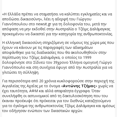
23 Ιουνίου, 2026
«Η Ελλάδα πρέπει να σταματήσει να καλύπτει εγκληματίες και να
αποδώσει δικαιοσύνη», λέει η αδερφή του Γιώργου
Γιαννόπουλου στο newsit.gr για τη δολοφονία του, μετά την
απόφαση να μην εκδοθεί στην Αυστραλία ο Τζέιμς Δαλάμαγκας
προκειμένου να δικαστεί για την κατηγορία της ανθρωποκτονίας.
Η ελληνική δικαιοσύνη στηριζόμενη σε νόμους της χώρα μας που
έχουν να κάνουν με τις παραγραφές των αδικημάτων
αποφάνθηκε για τις διαδικασίες που θα ακολουθηθούν στην
περίπτωση του Τζέιμς Δαλαμάγκα, ο οποίος το 1999
δολοφόνησε στο Σίδνεϋ τον 39χρονο Έλληνα ομογενή Γιώργο
Γιαννόπουλο και στη συνέχεια έφυγε από την Αυστραλία για να
γλιτώσει τη σύλληψη.
Για περισσότερα από 20 χρόνια κυκλοφορούσε στην περιοχή της
Αιγιαλείας της Αχαΐας με το όνομα «
Αντώνης Τζήμας
» χωρίς να
έχει ταυτότητα, ΑΦΜ και αλλά απαραίτητα έγγραφα. Όταν
συνελήφθη οι αστυνομικοί από τη δακτυλοσκόπηση που του
έκαναν προέκυψε ότι πρόκειται για τον διεθνώς καταζητούμενο
για το έγκλημα της ανθρωποκτονίας Τζέιμς Δαλάμαγκα και αμέσως
τον οδήγησαν ενώπιον των δικαστικών αρχών.