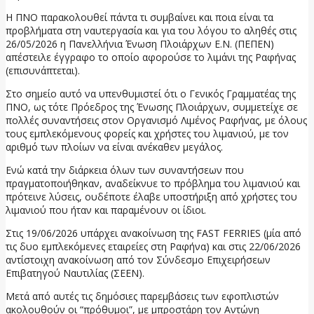
Η ΠΝΟ παρακολουθεί πάντα τι συμβαίνει και ποια είναι τα
προβλήματα στη ναυτεργασία και για του λόγου το αληθές στις
26/05/2026 η Πανελλήνια Ένωση Πλοιάρχων Ε.Ν. (ΠΕΠΕΝ)
απέστειλε έγγραφο το οποίο αφορούσε το λιμάνι της Ραφήνας
(επισυνάπτεται).
Στο σημείο αυτό να υπενθυμιστεί ότι ο Γενικός Γραμματέας της
ΠΝΟ, ως τότε Πρόεδρος της Ένωσης Πλοιάρχων, συμμετείχε σε
πολλές συναντήσεις στον Οργανισμό Λιμένος Ραφήνας, με όλους
τους εμπλεκόμενους φορείς και χρήστες του λιμανιού, με τον
αριθμό των πλοίων να είναι ανέκαθεν μεγάλος.
Ενώ κατά την διάρκεια όλων των συναντήσεων που
πραγματοποιήθηκαν, αναδείκνυε το πρόβλημα του λιμανιού και
πρότεινε λύσεις, ουδέποτε έλαβε υποστήριξη από χρήστες του
λιμανιού που ήταν και παραμένουν οι ίδιοι.
Στις 19/06/2026 υπάρχει ανακοίνωση της FAST FERRIES (μία από
τις δυο εμπλεκόμενες εταιρείες στη Ραφήνα) και στις 22/06/2026
αντίστοιχη ανακοίνωση από τον Σύνδεσμο Επιχειρήσεων
Επιβατηγού Ναυτιλίας (ΣΕΕΝ).
Μετά από αυτές τις δημόσιες παρεμβάσεις των εφοπλιστών
ακολουθούν οι “πρόθυμοι”, με μπροστάρη τον Αντώνη