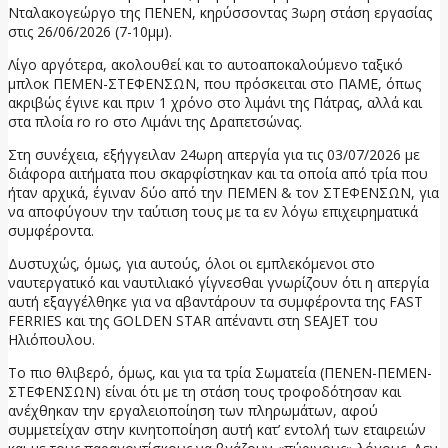
Νταλακογεώργο της ΠΕΝΕΝ, κηρύσσοντας 3ωρη στάση εργασίας
στις 26/06/2026 (7-10μμ).
Λίγο αργότερα, ακολουθεί και το αυτοαποκαλούμενο ταξικό
μπλοκ ΠΕΜΕΝ-ΣΤΕΦΕΝΣΩΝ, που πρόσκειται στο ΠΑΜΕ, όπως
ακριβώς έγινε και πριν 1 χρόνο στο λιμάνι της Πάτρας, αλλά και
στα πλοία ro ro στο Λιμάνι της Δραπετσώνας.
Στη συνέχεια, εξήγγειλαν 24ωρη απεργία για τις 03/07/2026 με
διάφορα αιτήματα που σκαρφίστηκαν και τα οποία από τρία που
ήταν αρχικά, έγιναν δύο από την ΠΕΜΕΝ & τον ΣΤΕΦΕΝΣΩΝ, για
να αποφύγουν την ταύτιση τους με τα εν λόγω επιχειρηματικά
συμφέροντα.
Δυστυχώς, όμως, για αυτούς, όλοι οι εμπλεκόμενοι στο
ναυτεργατικό και ναυτιλιακό γίγνεσθαι γνωρίζουν ότι η απεργία
αυτή εξαγγέλθηκε για να αβαντάρουν τα συμφέροντα της FAST
FERRIES και της GOLDEN STAR απέναντι στη SEAJET του
Ηλιόπουλου.
Το πιο θλιβερό, όμως, και για τα τρία Σωματεία (ΠΕΝΕΝ-ΠΕΜΕΝ-
ΣΤΕΦΕΝΣΩΝ) είναι ότι με τη στάση τους τροφοδότησαν και
ανέχθηκαν την εργαλειοποίηση των πληρωμάτων, αφού
συμμετείχαν στην κινητοποίηση αυτή κατ’ εντολή των εταιρειών