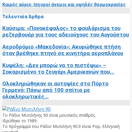
Καιρός αύριο: Ισχυροί άνεμοι και υψηλές θερμοκρασίες
Τελευταία Άρθρα
Καύσιμα: «Πονοκέφαλος» το φουλάρισμα του
ρεζερβουάρ για τους αδειούχους του Αυγούστου
Αεροδρόμιο «Μακεδονία»: Ακυρώθηκε πτήση
όταν βρέθηκε πτηνό σε κινητήρα αεροπλάνου
Κυψέλη: «Δεν μπορώ να το πιστέψω» –
Σοκαρισμένο το ζευγάρι Αμερικανών που...
Ολοκληρώθηκαν οι αυτοψίες στο Πόρτο
Γερμενό: Πάνω από 100 σπίτια με
ολοκληρωτικές...
Το Ράδιο Μυτιλήνης 90 είναι μουσικός σταθμός.
Ιδρύθηκε το 1989.
Το πρόγραμμα του Ράδιο Μυτιλήνη 90.0 είναι Pop, Ελληνική
μουσική.