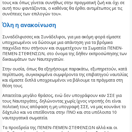
τους και όπως γίνεται συνήθως στην πραγματική ζωή και όχι σε
αυτή που φαντάζονται, ο καθένας θα έρθει αντιμέτωπος με τις
συνέπειες των επιλογών του».
Όλη η ανακοίνωση
Συναδέλφισσες και Συνάδελφοι, για μια ακόμη φορά είμαστε
υποχρεωμένοι να δώσουμε μια απάντηση για τα βρόμικα
παιχνίδια που στήνουν και συμμετέχουν τα Σωματεία ΠΕΝΕΝ-
ΠΕΜΕΝ-ΣΤΕΦΕΝΣΩΝ, στο όνομα της δήθεν εκπροσώπησης των
δικαιωμάτων των Ναυτεργατών.
Στην ουσία, όπως θα εξηγήσουμε παρακάτω, εξυπηρετούν, κατά
περίπτωση, συγκεκριμένα συμφέροντα της επιβατηγού ναυτιλίας
και είμαστε διπλά υποχρεωμένοι να βάλουμε τα πράγματα στη
θέση τους.
Απαιτείται μεγάλο θράσος, ενώ δεν υπογράφουν καν ΣΣΕ για
τους Ναυτεργάτες, δηλώνοντας χωρίς ίχνος ντροπής ότι είναι
πολιτική τους απόφαση η μη υπογραφή ΣΣΕ, να μας κουνάνε το
δάχτυλο και να επιτίθονται στην ΠΝΟ και στα υπόλοιπα 10
ναυτεργατικά σωματεία.
Τα προεδρεία της ΠΕΝΕΝ-ΠΕΜΕΝ-ΣΤΕΦΕΝΣΩΝ αλλά και οι