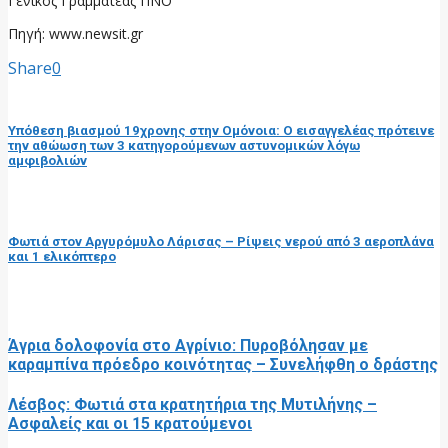
Γενικός Γραμματέας ΠΝΟ
Πηγή: www.newsit.gr
Share
0
προηγούμενη ανάρτηση
Υπόθεση βιασμού 19χρονης στην Ομόνοια: Ο εισαγγελέας πρότεινε
την αθώωση των 3 κατηγορούμενων αστυνομικών λόγω
αμφιβολιών
επόμενη ανάρτηση
Φωτιά στον Αργυρόμυλο Λάρισας – Ρίψεις νερού από 3 αεροπλάνα
και 1 ελικόπτερο
RELATED POSTS
Άγρια δολοφονία στο Αγρίνιο: Πυροβόλησαν με
καραμπίνα πρόεδρο κοινότητας – Συνελήφθη ο δράστης
Λέσβος: Φωτιά στα κρατητήρια της Μυτιλήνης –
Ασφαλείς και οι 15 κρατούμενοι