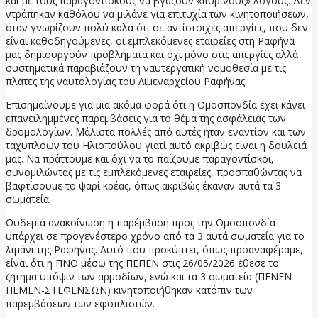
και με τους παραγοντίσκους να βγάζουν «πύρινους» λόγους. Δεν
ντράπηκαν καθόλου να μιλάνε για επιτυχία των κινητοποιήσεων,
όταν γνωρίζουν πολύ καλά ότι σε αντίστοιχες απεργίες, που δεν
είναι καθοδηγούμενες, οι εμπλεκόμενες εταιρείες στη Ραφήνα
μας δημιουργούν προβλήματα και όχι μόνο στις απεργίες αλλά
συστηματικά παραβιάζουν τη ναυτεργατική νομοθεσία με τις
πλάτες της ναυτολογίας του Λιμεναρχείου Ραφήνας.
Επισημαίνουμε για μια ακόμα φορά ότι η Ομοσπονδία έχει κάνει
επανειλημμένες παρεμβάσεις για το θέμα της ασφάλειας των
δρομολογίων. Μάλιστα πολλές από αυτές ήταν εναντίον και των
ταχυπλόων του Ηλιοπούλου γιατί αυτό ακριβώς είναι η δουλειά
μας. Να πράττουμε και όχι να το παίζουμε παραγοντίσκοι,
συνομιλώντας με τις εμπλεκόμενες εταιρείες, προσπαθώντας να
βαφτίσουμε το ψαρί κρέας, όπως ακριβώς έκαναν αυτά τα 3
σωματεία.
Ουδεμιά ανακοίνωση ή παρέμβαση προς την Ομοσπονδία
υπάρχει σε προγενέστερο χρόνο από τα 3 αυτά σωματεία για το
λιμάνι της Ραφήνας. Αυτό που προκύπτει, όπως προαναφέραμε,
είναι ότι η ΠΝΟ μέσω της ΠΕΠΕΝ στις 26/05/2026 έθεσε το
ζήτημα υπόψιν των αρμοδίων, ενώ και τα 3 σωματεία (ΠΕΝΕΝ-
ΠΕΜΕΝ-ΣΤΕΦΕΝΣΩΝ) κινητοποιήθηκαν κατόπιν των
παρεμβάσεων των εφοπλιστών.