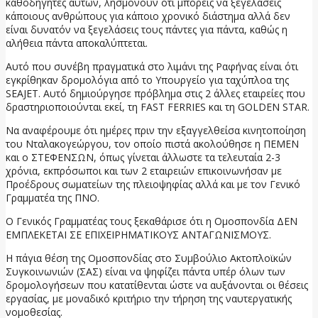
καθοδηγητές αυτών, λησμονούν ότι μπορείς να ξεγελάσεις
κάποιους ανθρώπους για κάποιο χρονικό διάστημα αλλά δεν
είναι δυνατόν να ξεγελάσεις τους πάντες για πάντα, καθώς η
αλήθεια πάντα αποκαλύπτεται.
Αυτό που συνέβη πραγματικά στο λιμάνι της Ραφήνας είναι ότι
εγκρίθηκαν δρομολόγια από το Υπουργείο για ταχύπλοα της
SEAJET. Αυτό δημιούργησε πρόβλημα στις 2 άλλες εταιρείες που
δραστηριοποιούνται εκεί, τη FAST FERRIES και τη GOLDEN STAR.
Να αναφέρουμε ότι ημέρες πριν την εξαγγελθείσα κινητοποίηση
του Νταλακογεώργου, τον οποίο πιστά ακολούθησε η ΠΕΜΕΝ
και ο ΣΤΕΦΕΝΣΩΝ, όπως γίνεται άλλωστε τα τελευταία 2-3
χρόνια, εκπρόσωποι και των 2 εταιρειών επικοινωνήσαν με
Προέδρους σωματείων της πλειοψηφίας αλλά και με τον Γενικό
Γραμματέα της ΠΝΟ.
Ο Γενικός Γραμματέας τους ξεκαθάρισε ότι η Ομοσπονδία ΔΕΝ
ΕΜΠΛΕΚΕΤΑΙ ΣΕ ΕΠΙΧΕΙΡΗΜΑΤΙΚΟΥΣ ΑΝΤΑΓΩΝΙΣΜΟΥΣ.
Η πάγια θέση της Ομοσπονδίας στο Συμβούλιο Ακτοπλοϊκών
Συγκοινωνιών (ΣΑΣ) είναι να ψηφίζει πάντα υπέρ όλων των
δρομολογήσεων που κατατίθενται ώστε να αυξάνονται οι θέσεις
εργασίας, με μοναδικό κριτήριο την τήρηση της ναυτεργατικής
νομοθεσίας.