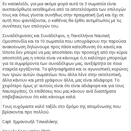
Εν κατακλείδι, για μια ακόμα φορά αυτά τα 3 σωματεία είναι
ανεπανόρθωτα εκτεθειμένα από τα αποτελέσματα των επιλογών
τους και όπως γίνεται συνήθως στην πραγματική ζωή και όχι σε
αυτή που φαντάζονται, ο καθένας θα έρθει αντιμέτωπος με τις
συνέπειες των επιλογών του.
Συναδέλφισσες και Συνάδελφοι, η Πανελλήνια Ναυτική
Ομοσπονδία και τα 10 σωματεία που υπογράφουν την παρούσα
ανακοίνωση δηλώνουμε προς πάσα κατεύθυνση ότι κανείς και
τίποτα δεν μπορεί να μας αποσπάσει την προσοχή από την κύρια
αποστολή μας η οποία είναι να κάνουμε ό,τι καλύτερο μπορούμε
για τα συμφέροντα των συναδέλφων μας, ανεξάρτητα σε ποια
εταιρεία εργάζονται. Τα φληναφήματα και οι αγωνιστικές κορώνες
των τριών αυτών σωματείων που άλλα λένε στην εκτελεστική,
άλλα κάνουν και μετά γράφουν άλλα, μας είναι αδιάφορα. Το
χειρότερο όμως γι’ αυτούς είναι ότι είναι αδιάφορα και για τους
Ναυτεργάτες. Οι επιθέσεις που μας κάνουν ανά διαστήματα
επιβεβαιώνουν ότι κάτι κάνουμε καλά.
Τους ευχόμαστε καλό ταξίδι στο δρόμο της απομόνωσης που
βρίσκονται προ πολλού.
Capt. Εμμανουήλ Τσικαλάκης