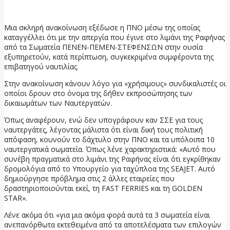
8 Ιουλίου, 2026
Μια σκληρή ανακοίνωση εξέδωσε η ΠΝΟ μέσω της οποίας
καταγγέλλει ότι με την απεργία που έγινε στο λιμάνι της Ραφήνας
από τα Σωματεία ΠΕΝΕΝ-ΠΕΜΕΝ-ΣΤΕΦΕΝΣΩΝ στην ουσία
εξυπηρετούν, κατά περίπτωση, συγκεκριμένα συμφέροντα της
επιβατηγού ναυτιλίας.
Στην ανακοίνωση κάνουν λόγο για «χρήσιμους» συνδικαλιστές οι
οποίοι δρουν στο όνομα της δήθεν εκπροσώπησης των
δικαιωμάτων των Ναυτεργατών.
Όπως αναφέρουν, ενώ δεν υπογράφουν καν ΣΣΕ για τους
ναυτεργάτες, λέγοντας μάλιστα ότι είναι δική τους πολιτική
απόφαση, κουνούν το δάχτυλο στην ΠΝΟ και τα υπόλοιπα 10
ναυτεργατικά σωματεία. Όπως λένε χαρακτηριστικά: «Αυτό που
συνέβη πραγματικά στο λιμάνι της Ραφήνας είναι ότι εγκρίθηκαν
δρομολόγια από το Υπουργείο για ταχύπλοα της SEAJET. Αυτό
δημιούργησε πρόβλημα στις 2 άλλες εταιρείες που
δραστηριοποιούνται εκεί, τη FAST FERRIES και τη GOLDEN
STAR».
Λένε ακόμα ότι «για μια ακόμα φορά αυτά τα 3 σωματεία είναι
ανεπανόρθωτα εκτεθειμένα από τα αποτελέσματα των επιλογών