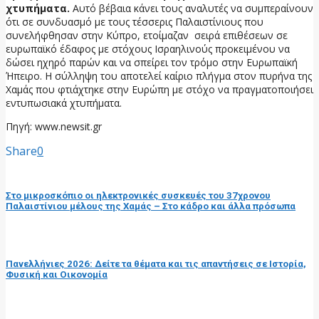
χτυπήματα.
Αυτό βέβαια κάνει τους αναλυτές να συμπεραίνουν
ότι σε συνδυασμό με τους τέσσερις Παλαιστίνιους που
συνελήφθησαν στην Κύπρο, ετοίμαζαν σειρά επιθέσεων σε
ευρωπαϊκό έδαφος με στόχους Ισραηλινούς προκειμένου να
δώσει ηχηρό παρών και να σπείρει τον τρόμο στην Ευρωπαϊκή
Ήπειρο. Η σύλληψη του αποτελεί καίριο πλήγμα στον πυρήνα της
Χαμάς που φτιάχτηκε στην Ευρώπη με στόχο να πραγματοποιήσει
εντυπωσιακά χτυπήματα.
Πηγή: www.newsit.gr
Share
0
προηγούμενη ανάρτηση
Στο μικροσκόπιο οι ηλεκτρονικές συσκευές του 37χρονου
Παλαιστίνιου μέλους της Χαμάς – Στο κάδρο και άλλα πρόσωπα
επόμενη ανάρτηση
Πανελλήνιες 2026: Δείτε τα θέματα και τις απαντήσεις σε Ιστορία,
Φυσική και Οικονομία
RELATED POSTS