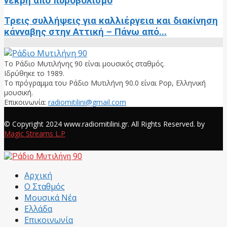
νεκρή από πυροβολισμό
Τρεις συλλήψεις για καλλιέργεια και διακίνηση
κάνναβης στην Αττική – Πάνω από...
Το Ράδιο Μυτιλήνης 90 είναι μουσικός σταθμός.
Ιδρύθηκε το 1989.
Το πρόγραμμα του Ράδιο Μυτιλήνη 90.0 είναι Pop, Ελληνική
μουσική.
Επικοινωνία:
radiomitilini@gmail.com
Facebook
© Copyright 2024 www.radiomitilini.gr. All Rights Reserved. by
Magic Streams L.P
Facebook
Αρχική
Ο Σταθμός
Μουσικά Νέα
Ελλάδα
Επικοινωνία