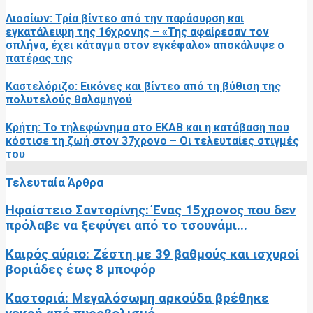
Λιοσίων: Τρία βίντεο από την παράσυρση και
εγκατάλειψη της 16χρονης – «Της αφαίρεσαν τον
σπλήνα, έχει κάταγμα στον εγκέφαλο» αποκάλυψε ο
πατέρας της
Καστελόριζο: Εικόνες και βίντεο από τη βύθιση της
πολυτελούς θαλαμηγού
Κρήτη: Το τηλεφώνημα στο ΕΚΑΒ και η κατάβαση που
κόστισε τη ζωή στον 37χρονο – Οι τελευταίες στιγμές
του
Τελευταία Άρθρα
Ηφαίστειο Σαντορίνης: Ένας 15χρονος που δεν
πρόλαβε να ξεφύγει από το τσουνάμι...
Καιρός αύριο: Ζέστη με 39 βαθμούς και ισχυροί
βοριάδες έως 8 μποφόρ
Καστοριά: Μεγαλόσωμη αρκούδα βρέθηκε