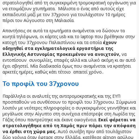
στρατολογηθεί από τη συγκεκριμένη τρομοκρατική οργάνωση για
να ετοιμάζουν χτυπήματα. Μάλιστα ο ένας από αυτούς είχε
εκπαιδευτεί μαζί με τον 37χρονο για τουλάχιστον 10 ημέρες
πέρσι τον Αύγουστο στη Μαλαισία.
Απαντήσεις σε αυτά τα ερωτήματα αναμένεται να δώσουν τα
κινητά τηλέφωνα, οι κάρτες usb και το laptop που βρέθηκαν στην
κατοχή του 37χρονου Παλαιστίνιου και τα οποία
έχουν
οδηγηθεί στα εγκληματολογικά εργαστήρια της
Ελληνικής Αστυνομίας προκειμένου να ανοιχτούν,
να
εντοπίσουν συνομιλίες, επαφές αλλά και υλικό ακόμη κι αν αυτό
έχει σβηστεί. Μία διαδικασία όμως που αναμένεται να κρατήσει
αρκετές ημέρες, καθώς κάτι τέτοιο απαιτεί χρόνο..
Το προφίλ του 37χρονου
Παράλληλα οι αναλυτές της αντιτρομοκρατικής και της ΕΥΠ
προσπαθούν να συνθέσουν το προφίλ του 37χρονου. Σύμφωνα
λοιπόν με νεότερες πληροφορίες ο συγκεκριμένος γεννήθηκε και
μεγάλωσε στην Αίγυπτο στη συνέχεια επέστρεψε στη Λωρίδα της
Γάζας όπου παντρεύτηκε και έκανε οικογένεια.
Εκεί φέρεται να
στρατολογήθηκε από τη Χαμάς πριν πάρει την απόφαση
να έρθει στη χώρα μας.
Αυτό συνέβη πριν από τουλάχιστον
δύο χρόνια όταν έφτασε στην Ελλάδα, κατέθεσε αίτηση ασύλου