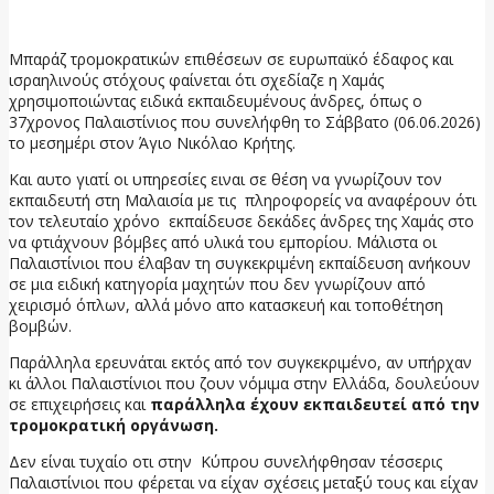
8 Ιουνίου, 2026
Μπαράζ τρομοκρατικών επιθέσεων σε ευρωπαϊκό έδαφος και
ισραηλινούς στόχους φαίνεται ότι σχεδίαζε η Χαμάς
χρησιμοποιώντας ειδικά εκπαιδευμένους άνδρες, όπως ο
37χρονος Παλαιστίνιος που συνελήφθη το Σάββατο (06.06.2026)
το μεσημέρι στον Άγιο Νικόλαο Κρήτης.
Και αυτο γιατί οι υπηρεσίες ειναι σε θέση να γνωρίζουν τον
εκπαιδευτή στη Μαλαισία με τις πληροφορείς να αναφέρουν ότι
τον τελευταίο χρόνο εκπαίδευσε δεκάδες άνδρες της Χαμάς στο
να φτιάχνουν βόμβες από υλικά του εμπορίου. Μάλιστα οι
Παλαιστίνιοι που έλαβαν τη συγκεκριμένη εκπαίδευση ανήκουν
σε μια ειδική κατηγορία μαχητών που δεν γνωρίζουν από
χειρισμό όπλων, αλλά μόνο απο κατασκευή και τοποθέτηση
βομβών.
Παράλληλα ερευνάται εκτός από τον συγκεκριμένο, αν υπήρχαν
κι άλλοι Παλαιστίνιοι που ζουν νόμιμα στην Ελλάδα, δουλεύουν
σε επιχειρήσεις και
παράλληλα έχουν εκπαιδευτεί από την
τρομοκρατική οργάνωση.
Δεν είναι τυχαίο οτι στην Κύπρου συνελήφθησαν τέσσερις
Παλαιστίνιοι που φέρεται να είχαν σχέσεις μεταξύ τους και είχαν