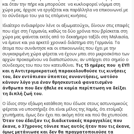
και όταν την πήρε και μπορούσε να κυκλοφορεί νόμιμα στη
χώρα μας, άρχισε να εργάζεται και παράλληλα να επικοινωνεί με
το σύνδεσμο του για τις επόμενες κινήσεις.
Ιδιαίτερο ενδιαφέρον λένε οι αξιωματούχοι, δίνουν στις επαφές
που είχε στη Γερμανία, καθώς τα δύο χρόνια που βρίσκεται στη
χώρα μας φαίνεται εκτός από το δεκαήμερο ταξίδι στη Μαλαισία,
να έμεινε και για αρκετό χρονικό διάστημα στη Γερμανία. Τα
άτομα που συνάντησε και οι επικοινωνίες που έχει με την
συγκεκριμένη χώρα φέρεται να έχουν μπει στο μικροσκόπιο των
αρχών προκειμένου να διαπιστώσουν, αν υπάρχει στο σημείο ο
σύνδεσμος του που τον κατευθύνει.
Τις 15 ημέρες που η ΕΥΠ
και η Αντιτρομοκρατική παρακολουθούσε τις κινήσεις
του, δεν εντόπισαν ύποπτες συναντήσεις, ωστόσο
κάνουν λόγο για έναν θρησκευτικά φανατισμένο
άνθρωπο που δεν ήθελε σε καμία περίπτωση να δείξει
τη διπλή ζωή του.
Ο ίδιος στην εξάωρη κατάθεση που έδωσε στους αστυνομικούς
φέρεται να υποστήριξε ότι είναι μέλος της Χαμάς, ότι ετοίμαζε
χτυπήματα, όμως δεν έχει πει ακόμη πότε και πού θα χτυπούσε.
Όταν του έδειξαν τις διαδικτυακές παραγγελίες που
έκανε, ο 37χρονος τόνισε πως αυτός ήταν που τις έκανε,
όμως μετάνιωσε και δεν θα πραγματοποιούσε τα