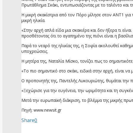
Πρωτάθλημα Σκάκι, εντυπωσιάζοντας με το ταλέντο και τη
Η μικρή σκακίστρια από τον Πόρο μίλησε στον ΑΝΤ1 για τ
μικρή ηλικία.
«Στην αρχή απλά είδα μια σκακιέρα και δεν ήξερα τι είνα
προσθέτοντας ότι το αγαπημένο της πιόνι είναι η βασίλι
Παρά το νεαρό της ηλικίας της, η Σοφία ακολουθεί καθη
υποχρεώσεις.
Η μητέρα της, Ναταλία Μίσκο, τονίζει πως το σημαντικότε
«Το πιο σημαντικό στο σκάκι, ειδικά στην αρχή, είναι να
Ο προπονητής της, Παντελής Λυκουριώτης, θυμάται την 
«Ξεχώρισε για την ευγένεια, την ωριμότητα και τη συγκέν
Μετά την ευρωπαϊκή διάκριση, το βλέμμα της μικρής πρ
Πηγή: www.newsit.gr
Share
0
προηγούμενη ανάρτηση