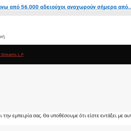
νω από 56.000 αδειούχοι αναχωρούν σήμερα από..
κή.
 Streams L.P
 την εμπειρία σας. Θα υποθέσουμε ότι είστε εντάξει με αυτ