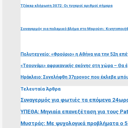
Τζόκερ κλήρωση 3072: Οι τυχεροί αριθμοί σήμερα
επόμενη ανάρτηση
Συναγερμός για πολεμικό βλήμα στο Μαρούσι: Κινητοποιή
RELATED POSTS
Πολυτεχνείο: «Φρούριο» η Αθήνα για την 52η επέ
«Τσουνάμι» αφρικανικής σκόνης στη χώρα – Θα έρ
Ηράκλειο: Συνελήφθη 37χρονος που έκλεβε μπόι
Τελευταία Άρθρα
Συναγερμός για φωτιές τα επόμενα 24ωρα:
ΥΠΕΘΑ: Μηνιαία επανεξέταση για τους Pat
Μυστράς: Με ψυχολογικά προβλήματα ο 55