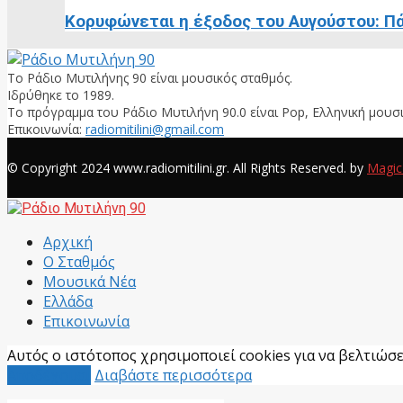
Κορυφώνεται η έξοδος του Αυγούστου: Πά
Το Ράδιο Μυτιλήνης 90 είναι μουσικός σταθμός.
Ιδρύθηκε το 1989.
Το πρόγραμμα του Ράδιο Μυτιλήνη 90.0 είναι Pop, Ελληνική μουσι
Επικοινωνία:
radiomitilini@gmail.com
Facebook
© Copyright 2024 www.radiomitilini.gr. All Rights Reserved. by
Magic
Facebook
Αρχική
Ο Σταθμός
Μουσικά Νέα
Ελλάδα
Επικοινωνία
Αυτός ο ιστότοπος χρησιμοποιεί cookies για να βελτιώσει
Αποδέχομαι
Διαβάστε περισσότερα