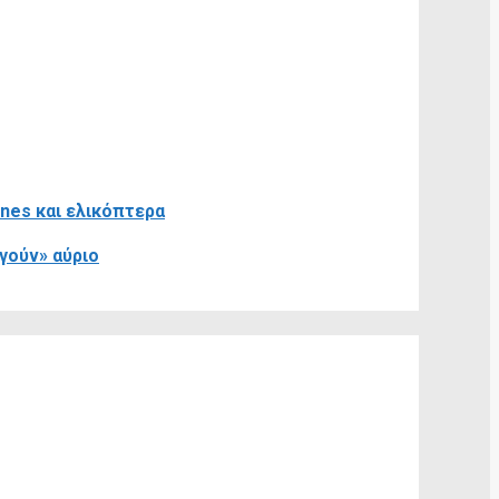
ones και ελικόπτερα
γούν» αύριο