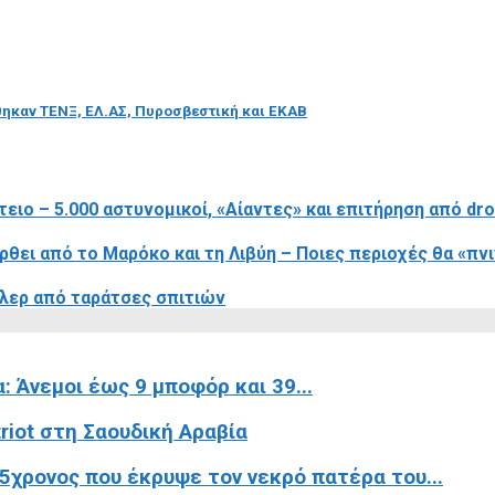
θηκαν ΤΕΝΞ, ΕΛ.ΑΣ, Πυροσβεστική και ΕΚΑΒ
τειο – 5.000 αστυνομικοί, «Αίαντες» και επιτήρηση από dr
θει από το Μαρόκο και τη Λιβύη – Ποιες περιοχές θα «πνι
λερ από ταράτσες σπιτιών
 Άνεμοι έως 9 μποφόρ και 39...
riot στη Σαουδική Αραβία
χρονος που έκρυψε τον νεκρό πατέρα του...