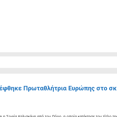
τέφθηκε Πρωταθλήτρια Ευρώπης στο σκά
αι η Σοφία Καλισκάμη από τον Πόρο, η οποία κατέκτησε τον τίτλο 