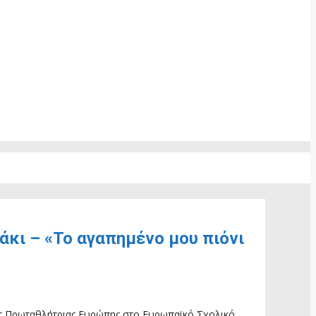
κι – «Το αγαπημένο μου πιόνι
της Πρωταθλήτριας Ευρώπης στο Ευρωπαϊκό Σχολικό